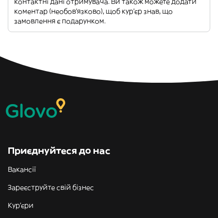
контактні дані отримувача. Ви також можете додати
коментар (необов'язково), щоб кур'єр знав, що
замовлення є подарунком.
Приєднуйтеся до нас
Вакансії
Зареєструйте свій бізнес
Кур'єри