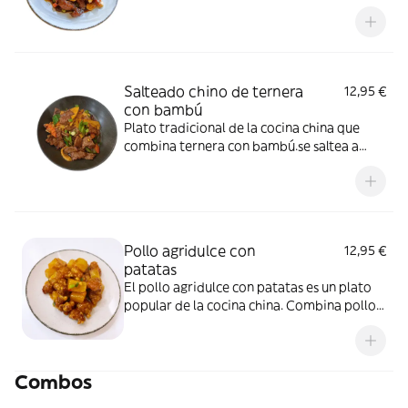
cocinado en una salsa suave y aromática.
Un plato equilibrado, sabroso y muy
popular de la cocina china.
Salteado chino de ternera
12,95 €
con bambú
Plato tradicional de la cocina china que
combina ternera con bambú.se saltea a
fuego alto con salsa de soja
Pollo agridulce con
12,95 €
patatas
El pollo agridulce con patatas es un plato
popular de la cocina china. Combina pollo
crujiente con una salsa dulce y ácida,
generalmente hecha con azúcar y vinagre.
Las patatas fritas lo acompañan y aportan
Combos
un sabor suave que equilibra el plato.