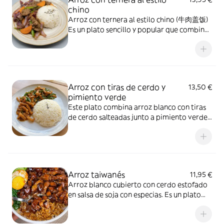
chino
Arroz con ternera al estilo chino (牛肉盖饭)
Es un plato sencillo y popular que combina
arroz blanco con ternera salteada. La carne
se cocina con verduras, salsa de soja y salsa
de ostras, creando un sabor rico y
aromático. Es una comida práctica,
deliciosa y típica de la cocina china.
Arroz con tiras de cerdo y
13,50 €
pimiento verde
Este plato combina arroz blanco con tiras
de cerdo salteadas junto a pimiento verde,
ajo y salsa de soja. Es una comida sencilla,
aromática y muy típica de la cocina casera
china.
Arroz taiwanés
11,95 €
Arroz blanco cubierto con cerdo estofado
en salsa de soja con especias. Es un plato
taiwanés aromático、dulce-salado y muy
popular.