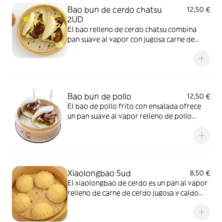
Bao bun de cerdo chatsu
12,50 €
2UD
El bao relleno de cerdo chatsu combina
pan suave al vapor con jugosa carne de
cerdo a la barbacoa al estilo cantonés.”
Bao bun de pollo
12,50 €
El bao de pollo frito con ensalada ofrece
un pan suave al vapor relleno de pollo
crujiente y jugoso, acompañado de
verduras frescas que aportan un sabor
equilibrado y refrescante.”
Xiaolongbao 5ud
8,50 €
El xiaolongbao de cerdo es un pan al vapor
relleno de carne de cerdo jugosa y caldo
sabroso, con una textura tierna y delicada.