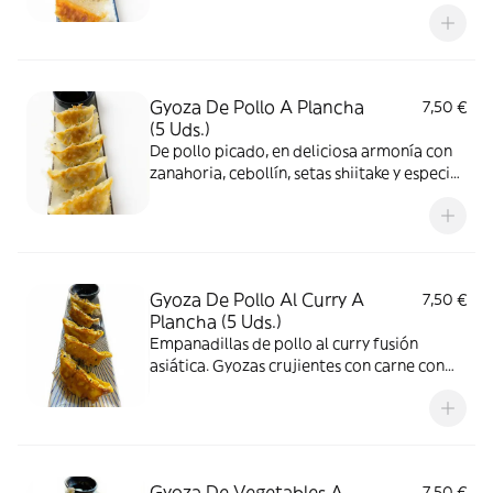
Gyoza De Pollo A Plancha
7,50 €
(5 Uds.)
De pollo picado, en deliciosa armonía con
zanahoria, cebollín, setas shiitake y especias
cocinadas al estilo plancha
Gyoza De Pollo Al Curry A
7,50 €
Plancha (5 Uds.)
Empanadillas de pollo al curry fusión
asiática. Gyozas crujientes con carne con
zanahoria, cebollín saborizadas con un
suave toque de curry
Gyoza De Vegetables A
7,50 €