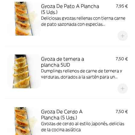
Gyoza De Pato A Plancha
7,95 €
(5 Uds.)
Deliciosas gyozas rellenas con tierna carne
de pato sazonada con especias
tradicionales, jengibre y salsa de soja
Gyoza de ternera a
7,50 €
plancha 5UD
Dumplings rellenos de carne de ternera y
verduras, dorados a la sartén para un
acabado crujiente.”
Gyoza De Cerdo A
7,50 €
Plancha (5 Uds.)
Gyozas de cerdo al estilo japonés, delicias
de la cocina asiática