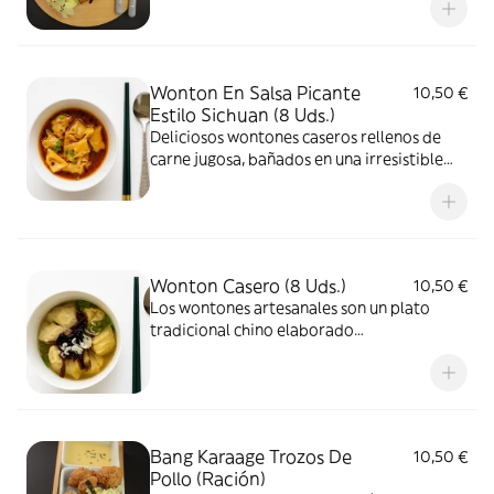
Wonton En Salsa Picante
10,50 €
Estilo Sichuan (8 Uds.)
Deliciosos wontones caseros rellenos de
carne jugosa, bañados en una irresistible
salsa picante de aceite rojo al estilo sichuan
Wonton Casero (8 Uds.)
10,50 €
Los wontones artesanales son un plato
tradicional chino elaborado
completamente a mano. Rellenos de cerdo,
servidos en un caldo
Bang Karaage Trozos De
10,50 €
Pollo (Ración)