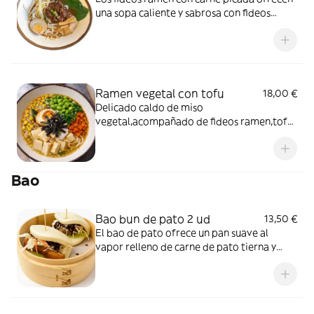
una sopa caliente y sabrosa con fideos
suaves y cerdo molido bien sazonado.
Ramen vegetal con tofu
18,00 €
Delicado caldo de miso
vegetal,acompañado de fideos ramen,tofu
suave,maíz y edamame.
Bao
Bao bun de pato 2 ud
13,50 €
El bao de pato ofrece un pan suave al
vapor relleno de carne de pato tierna y
sabrosa, acompañado de condimentos
aromáticos.