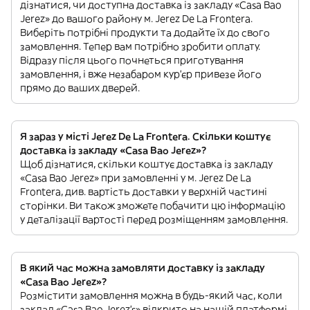
дізнатися, чи доступна доставка із закладу «Casa Bao
Jerez» до вашого району м. Jerez De La Frontera.
Виберіть потрібні продукти та додайте їх до свого
замовлення. Тепер вам потрібно зробити оплату.
Відразу після цього почнеться приготування
замовлення, і вже незабаром кур'єр привезе його
прямо до ваших дверей.
Я зараз у місті Jerez De La Frontera. Скільки коштує
доставка із закладу «Casa Bao Jerez»?
Щоб дізнатися, скільки коштує доставка із закладу
«Casa Bao Jerez» при замовленні у м. Jerez De La
Frontera, див. вартість доставки у верхній частині
сторінки. Ви також зможете побачити цю інформацію
у деталізації вартості перед розміщенням замовлення.
В який час можна замовляти доставку із закладу
«Casa Bao Jerez»?
Розмістити замовлення можна в будь-який час, коли
заклад «Casa Bao Jerez’s» відкрито на нашій платформі.