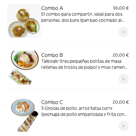
Combo A
36,00 €
El combo para compartir, ideal para dos
personas: dos buns (pan bao cocinado al
vapor con pollo frito con la ensalada, salsa
mayonesa), yaki kitsune (fideos japonés de
fideos salteados) y ternera estofada ramen
(caldo estrella salsa de soja oscura azúcar
de roca caramelizado toque poco poco
Combo B
20,00 €
picante)
Takoyaki (tres pequeñas bolitas de masa
rellenas de trozos de pulpo) y miso ramen
(fideos japoneses en caldo de miso con
tiernos trozos de cerdo chino)
Combo C
20,00 €
5 Gyozas de pollo, arroz katsu curry
(pechuga de pollo empanizada y frita con
un sorpresa curry japonés, se sirve con
arroz al vapor)