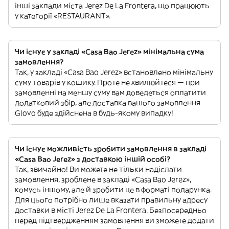
інші заклади міста Jerez De La Frontera, що працюють
у категорії «RESTAURANT».
Чи існує у закладі «Casa Bao Jerez» мінімальна сума
замовлення?
Так, у закладі «Casa Bao Jerez» встановлено мінімальну
суму товарів у кошику. Проте не хвилюйтеся — при
замовленні на меншу суму вам доведеться оплатити
додатковий збір, але доставка вашого замовлення
Glovo буде здійснена в будь-якому випадку!
Чи існує можливість зробити замовлення в закладі
«Casa Bao Jerez» з доставкою іншій особі?
Так, звичайно! Ви можете не тільки надіслати
замовлення, зроблене в закладі «Casa Bao Jerez»,
комусь іншому, але й зробити це в форматі подарунка.
Для цього потрібно лише вказати правильну адресу
доставки в місті Jerez De La Frontera. Безпосередньо
перед підтвердженням замовлення ви зможете додати