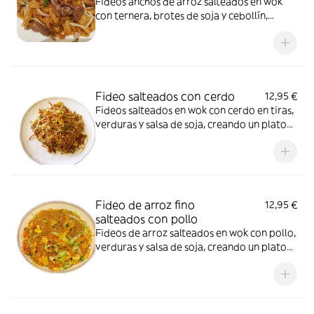
Fideos anchos de arroz salteados en wok
con ternera, brotes de soja y cebollín,
aliñados con salsa de soja. Un plato clásico
cantonés, aromático y muy sabroso.
Fideo salteados con cerdo
12,95 €
Fideos salteados en wok con cerdo en tiras,
verduras y salsa de soja, creando un plato
aromático、sabroso y típico de la cocina
china.
Fideo de arroz fino
12,95 €
salteados con pollo
Fideos de arroz salteados en wok con pollo,
verduras y salsa de soja, creando un plato
ligero、aromático y muy típico de la cocina
china.