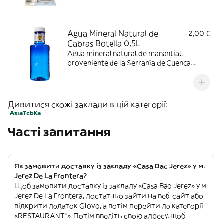
Agua Mineral Natural de
2,00 €
Cabras Botella 0,5L
Agua mineral natural de manantial,
proveniente de la Serranía de Cuenca.
Única por su aportación de minerales,
fresca, ligera y de sabor equilibrado
Дивитися схожі заклади в цій категорії:
Азіатська
Часті запитання
Як замовити доставку із закладу «Casa Bao Jerez» у м.
Jerez De La Frontera?
Щоб замовити доставку із закладу «Casa Bao Jerez» у м.
Jerez De La Frontera, достатньо зайти на веб-сайт або
відкрити додаток Glovo, а потім перейти до категорії
«RESTAURANT”». Потім введіть свою адресу, щоб