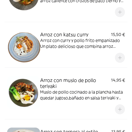
arroz caliente con trozos de pato tierno y
jugoso,preparados con una mezcla de
especias y salsa aromática. El sabor
equilibrado y la textura suave de pato
hacen que sea una opción muy popular y
reconfortante.
Arroz con katsu curry
15,50 €
Arroz con curry y pollo frito empanizado
Un plato delicioso que combina arroz
blanco, curry espeso y aromático al estilo
asiático y una pieza de pollo empanizado y
crujiente colocada encima. Es sabroso,
satisfactorio y muy popular.
Arroz con muslo de pollo
14,95 €
teriyaki
Muslo de pollo cocinado a la plancha hasta
quedar jugoso,bañado en salsa teriyaki y
presentado sobre arroz blanco al estilo
japonés.
Arroz con ternera al estilo
13,95 €