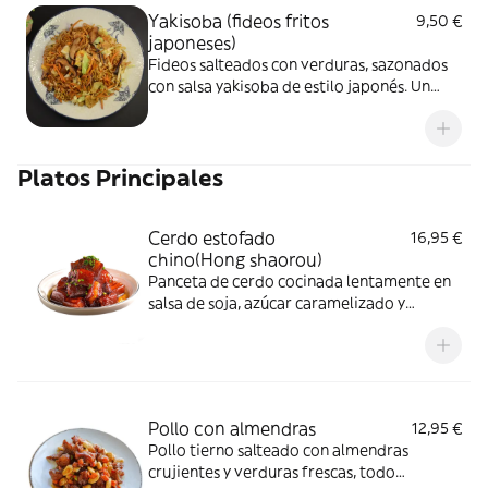
Yakisoba (fideos fritos
9,50 €
japoneses)
Fideos salteados con verduras, sazonados
con salsa yakisoba de estilo japonés. Un
plato sabroso, aromático y muy popular.
Platos Principales
Cerdo estofado
16,95 €
chino(Hong shaorou)
Panceta de cerdo cocinada lentamente en
salsa de soja, azúcar caramelizado y
especias, con un sabor suave y equilibrado
entre lo dulce y lo salado.
Pollo con almendras
12,95 €
Pollo tierno salteado con almendras
crujientes y verduras frescas, todo