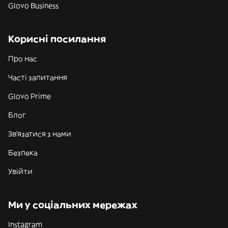
Glovo Business
Корисні посилання
Про нас
Часті запитання
Glovo Prime
Блог
Зв'язатися з нами
Безпека
Увійти
Ми у соціальних мережах
Instagram