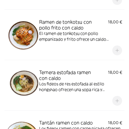
Lleva fideos firmes, tiernas láminas de
cerdo chashu y verduras frescas,
ofreciendo un sabor profundo y
reconfortante.”
Ramen de tonkotsu con
18,00 €
pollo frito con caldo
El ramen de tonkotsu con pollo
empanizado y frito ofrece un caldo
cremoso de huesos de cerdo, acompañado
de fideos suaves y una crujiente pechuga de
pollo katsu. Es un plato reconfortante y
lleno de sabor.”
Ternera estofada ramen
18,00 €
con caldo
Los fideos de res estofada al estilo
hongshao ofrecen una sopa rica y
aromática con carne de res tierna y fideos
suaves.
Tantán ramen con caldo
18,00 €
Los fideos ramen con carne picada ofrecen