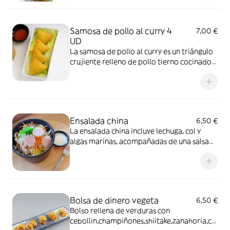
Samosa de pollo al curry 4
7,00 €
UD
La samosa de pollo al curry es un triángulo
crujiente relleno de pollo tierno cocinado
con curry y especias, un aperitivo sabroso y
aromático típico de la cocina india.
Ensalada china
6,50 €
La ensalada china incluye lechuga, col y
algas marinas, acompañadas de una salsa
de sabor dulce.
Bolsa de dinero vegeta
6,50 €
Bolso rellena de verduras con
cebollin,champiñones,shiitake,zanahoria,ce