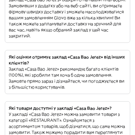
Замовивши у додатку або на веб-сайті, ви отримаєте
фірмову швидку доставку і зможете насолоджуватися
вашим замовленням Glovo вже за кілька хвилин! Ви
також можете запланувати доставку на зручний для
вас час, навіть якщо обраний заклад у цей час
закритий.
Які оцінки отримує заклад «Casa Bao Jerez» від інших
клієнтів?
Заклад «Casa Bao Jerez» рекомендує багато клієнтів
(100%), які зробили там хоча б одне замовлення.
Замовте прямо зараз і дізнайтеся, чи погоджуєтеся ви
з більшістю користувачів.
Які товари доступні у закладі «Casa Bao Jerez»?
У закладі «Casa Bao Jerez» можна замовити товари з
категорії «RESTAURANT». Ознайомтеся з
асортиментом товарів, щоб дізнатися, що саме можна
замовити. Також можемо порадити вам переглянути