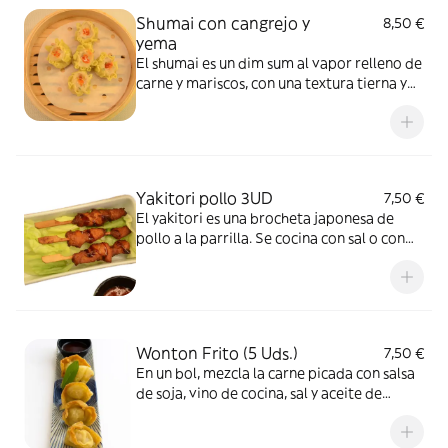
Shumai con cangrejo y
8,50 €
yema
El shumai es un dim sum al vapor relleno de
carne y mariscos, con una textura tierna y
un sabor delicado.
Yakitori pollo 3UD
7,50 €
El yakitori es una brocheta japonesa de
pollo a la parrilla. Se cocina con sal o con
una salsa dulce y salada, y es un plato muy
común en bares y puestos de comida en
Japón.
Wonton Frito (5 Uds.)
7,50 €
En un bol, mezcla la carne picada con salsa
de soja, vino de cocina, sal y aceite de
sésamo