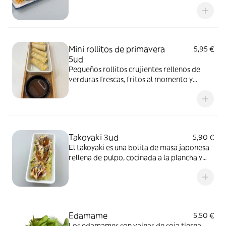
bolla y fideos.Plato tradicional que
simboliza buena fortuna y abundancia.
Mini rollitos de primavera
5,95 €
5ud
Pequeños rollitos crujientes rellenos de
verduras frescas, fritos al momento y
servidos calientes. Perfectos como
entrante o para compartir.
Takoyaki 3ud
5,90 €
El takoyaki es una bolita de masa japonesa
rellena de pulpo, cocinada a la plancha y
servida con salsas y toppings tradicionales
Edamame
5,50 €
Los edamames son vainas de soja tierna,