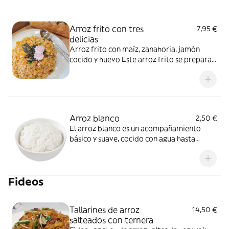
Arroz frito con tres
7,95 €
delicias
Arroz frito con maíz, zanahoria, jamón
cocido y huevo Este arroz frito se prepara
salteando maíz, zanahoria, jamón y huevo
con arroz caliente, aliñado con salsa de soja
para darle un sabor más aromático y
equilibrado. Es un plato colorido, sabroso y
muy típico de la cocina casera china.
Arroz blanco
2,50 €
El arroz blanco es un acompañamiento
básico y suave, cocido con agua hasta
quedar esponjoso y ligero. Su sabor neutro
lo hace ideal para combinar con todo tipo
de platos de carne, verduras o salsas.
Fideos
Tallarines de arroz
14,50 €
salteados con ternera