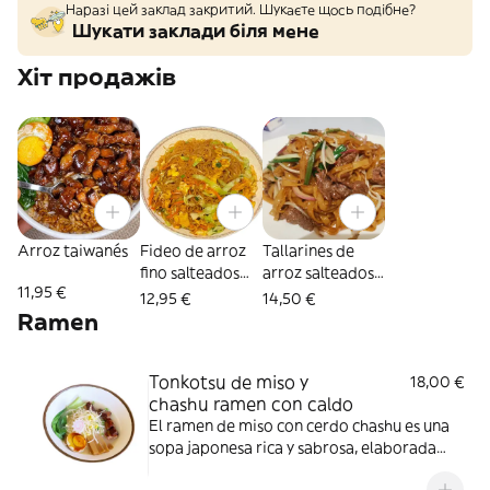
Наразі цей заклад закритий. Шукаєте щось подібне?
Шукати заклади біля мене
Хіт продажів
Arroz taiwanés
Fideo de arroz
Tallarines de
fino salteados
arroz salteados
11,95 €
con pollo
con ternera
12,95 €
14,50 €
Ramen
Tonkotsu de miso y
18,00 €
chashu ramen con caldo
El ramen de miso con cerdo chashu es una
sopa japonesa rica y sabrosa, elaborada
con un caldo de miso y huesos de cerdo.