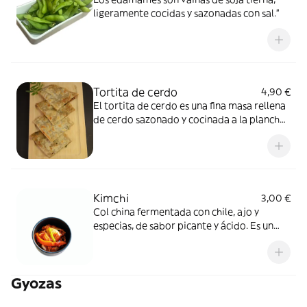
ligeramente cocidas y sazonadas con sal.”
Tortita de cerdo
4,90 €
El tortita de cerdo es una fina masa rellena
de cerdo sazonado y cocinada a la plancha,
ofreciendo un sabor suave y jugoso en cada
bocado.
Kimchi
3,00 €
Col china fermentada con chile, ajo y
especias, de sabor picante y ácido. Es un
acompañamiento tradicional muy popular
y refrescante.
Gyozas