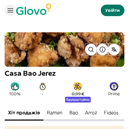
Увійти
Casa Bao Jerez
-
100%
0,99 €
Prime
Безкоштовно
Хіт продажів
Ramen
Bao
Arroz
Fideos
P