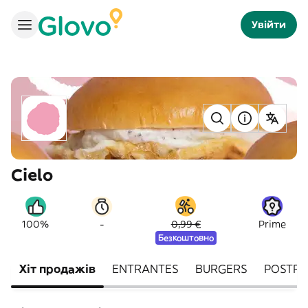
Увійти
Cielo
-
100%
0,99 €
Prime
Безкоштовно
Хіт продажів
ENTRANTES
BURGERS
POSTRE