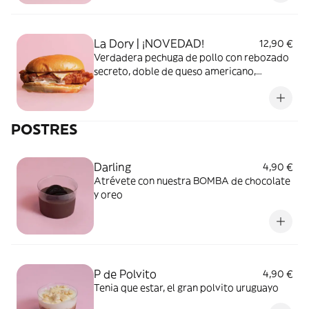
La Dory | ¡NOVEDAD!
12,90 €
Verdadera pechuga de pollo con rebozado
secreto, doble de queso americano,
pepinillo, cebolla y salsa Dory. Todo lo que
buscas en una burger de pollo ;)
POSTRES
Darling
4,90 €
Atrévete con nuestra BOMBA de chocolate
y oreo
P de Polvito
4,90 €
Tenia que estar, el gran polvito uruguayo