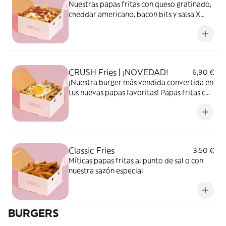
Nuestras papas fritas con queso gratinado,
cheddar americano, bacon bits y salsa X
White
CRUSH Fries | ¡NOVEDAD!
6,90 €
¡Nuestra burger más vendida convertida en
tus nuevas papas favoritas! Papas fritas con
mayo trufada, queso parmesano y un huevo
frito.... una locuuuuuuuuuuura
Classic Fries
3,50 €
Míticas papas fritas al punto de sal o con
nuestra sazón especial
BURGERS