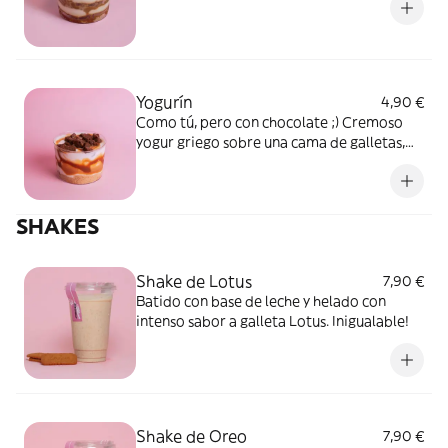
Yogurín
4,90 €
Como tú, pero con chocolate ;) Cremoso
yogur griego sobre una cama de galletas,
con toppings de brownie y
sirope de chocolate
SHAKES
Shake de Lotus
7,90 €
Batido con base de leche y helado con
intenso sabor a galleta Lotus. Inigualable!
Shake de Oreo
7,90 €