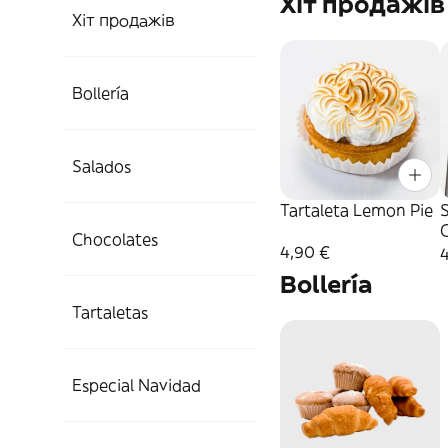
Хіт продажів
Хіт продажів
Bollería
Salados
Bollería
Tartaleta Lemon Pie
S
Hojaldre
Chocolates
Salados
4,90 €
Bollería
Plum cake
Hojaldre
Tartaletas
Chocolates
Bocadillos
Bocados
Especial Navidad
Tartaletas