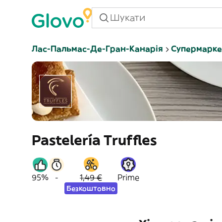
Лас-Пальмас-Де-Гран-Канарія
Супермарке
Pastelería Truffles
95%
-
1,49 €
Prime
Безкоштовно