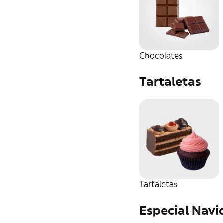
Erizo
Café
Smoothies
Otras
Chocolate
Chocolates
Especiales
Tartaletas
Infusiones
Té
Tartaletas
Especial Navi