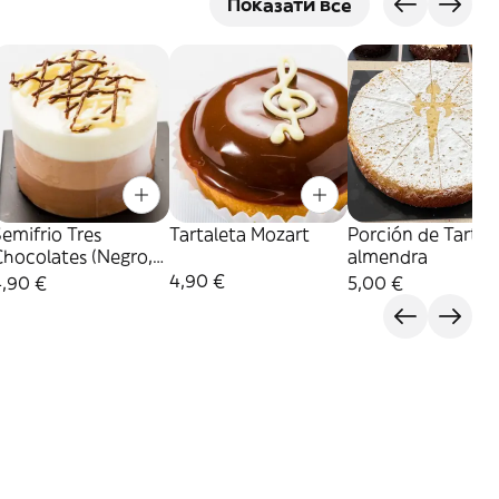
Показати все
emifrio Tres
Tartaleta Mozart
Porción de Tarta 
Chocolates (Negro,
almendra
Con Leche Y Blanco)
4,90 €
4,90 €
5,00 €