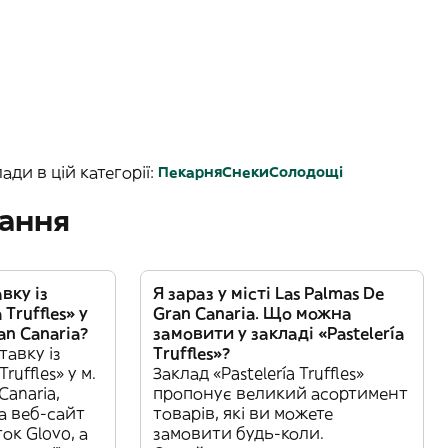
ди в цій категорії:
Пекарня
Снеки
Солодощі
тання
вку із
Я зараз у місті Las Palmas De
 Truffles» у
Gran Canaria. Що можна
an Canaria?
замовити у закладі «Pastelería
авку із
Truffles»?
Truffles» у м.
Заклад «Pastelería Truffles»
Canaria,
пропонує великий асортимент
а веб-сайт
товарів, які ви можете
ок Glovo, а
замовити будь-коли.