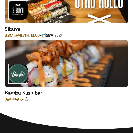
Sibuya
Запланувати: 13:00
98%
(232)
Bambú Sushibar
Зачинено
--