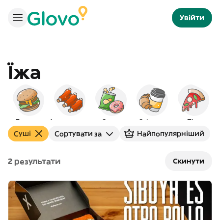
Увійти
Їжа
Бургери
Американська
Снеки
Сніданок
Піца
Суші
Сортувати за
Найпопулярніший
2 результати
Скинути