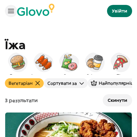
Увійти
Їжа
Бургери
Американська
Снеки
Сніданок
Піца
Вегетаріан
Сортувати за
Найпопулярніш
3 результати
Скинути