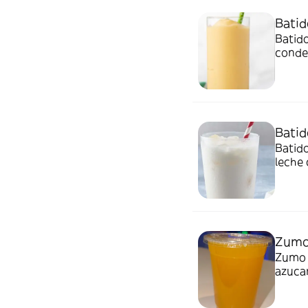
Bati
Batido
conden
Batid
Batido
leche 
Zumo
Zumo 
azuca