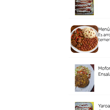
Menú
Es arr
terner
67896
Mofo
Ensal
Yaroa