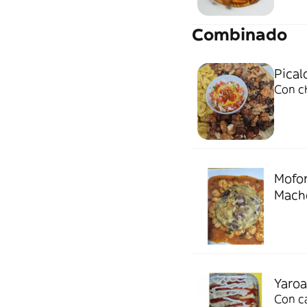
Combinado
Pical
Con ch
Mofon
Mach
Yaroa
Con c