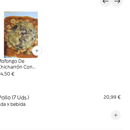
Mofongo De
Chicharrón Con
Plátano Macho Y
24,50 €
Gambas Con Salsa
ollo (7 Uds.)
20,99 €
da y bebida