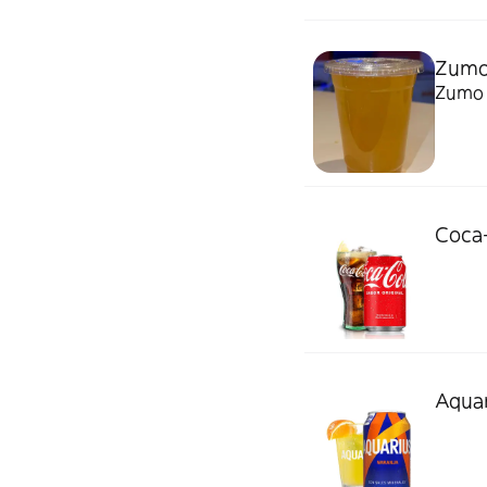
Zumo
Coca-
Aquar