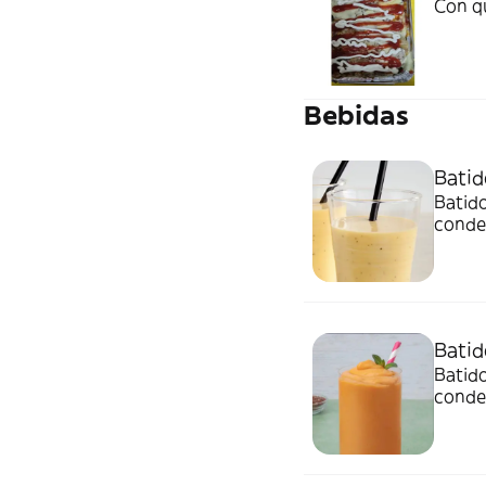
Con q
Bebidas
Batid
Batido
conde
Batid
Batido
conde