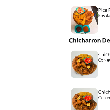
Pica P
Ensala
Chicharron De
Chich
Con e
Chich
Con e