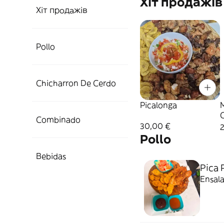
Хіт продажів
Хіт продажів
Pollo
Chicharron De Cerdo
Picalonga
Combinado
30,00 €
Pollo
Bebidas
Pica P
Ensala