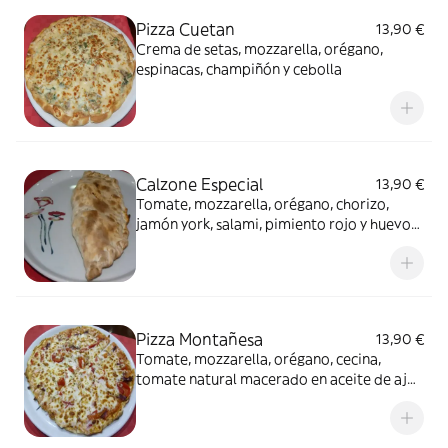
Pizza Cuetan
13,90 €
Crema de setas, mozzarella, orégano,
espinacas, champiñón y cebolla
Calzone Especial
13,90 €
Tomate, mozzarella, orégano, chorizo,
jamón york, salami, pimiento rojo y huevo
cocido
Pizza Montañesa
13,90 €
Tomate, mozzarella, orégano, cecina,
tomate natural macerado en aceite de ajo,
pimiento del Bierzo