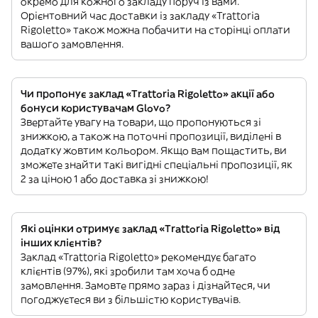
окремо для кожного закладу поруч із вами.
Орієнтовний час доставки із закладу «Trattoria
Rigoletto» також можна побачити на сторінці оплати
вашого замовлення.
Чи пропонує заклад «Trattoria Rigoletto» акції або
бонуси користувачам Glovo?
Звертайте увагу на товари, що пропонуються зі
знижкою, а також на поточні пропозиції, виділені в
додатку жовтим кольором. Якщо вам пощастить, ви
зможете знайти такі вигідні спеціальні пропозиції, як
2 за ціною 1 або доставка зі знижкою!
Які оцінки отримує заклад «Trattoria Rigoletto» від
інших клієнтів?
Заклад «Trattoria Rigoletto» рекомендує багато
клієнтів (97%), які зробили там хоча б одне
замовлення. Замовте прямо зараз і дізнайтеся, чи
погоджуєтеся ви з більшістю користувачів.