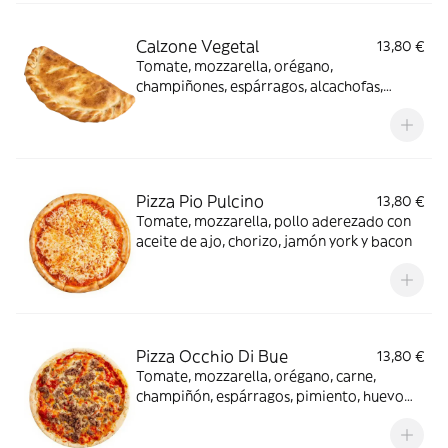
Calzone Vegetal
13,80 €
Tomate, mozzarella, orégano,
champiñones, espárragos, alcachofas,
pimiento rojo y guindilla verde
Pizza Pio Pulcino
13,80 €
Tomate, mozzarella, pollo aderezado con
aceite de ajo, chorizo, jamón york y bacon
Pizza Occhio Di Bue
13,80 €
Tomate, mozzarella, orégano, carne,
champiñón, espárragos, pimiento, huevo
natural, olivas verdes y olivas negras