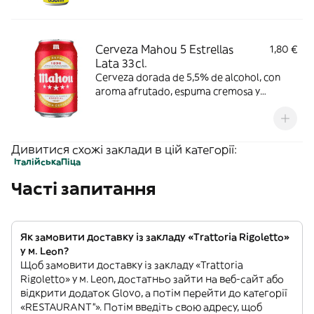
Cerveza Mahou 5 Estrellas
1,80 €
Lata 33cl.
Cerveza dorada de 5,5% de alcohol, con
aroma afrutado, espuma cremosa y
consistente y ligero amargor. Se
recomienda consumir entre 4º y 6º C.
Дивитися схожі заклади в цій категорії:
Італійська
Піца
Часті запитання
Як замовити доставку із закладу «Trattoria Rigoletto»
у м. Leon?
Щоб замовити доставку із закладу «Trattoria
Rigoletto» у м. Leon, достатньо зайти на веб-сайт або
відкрити додаток Glovo, а потім перейти до категорії
«RESTAURANT”». Потім введіть свою адресу, щоб