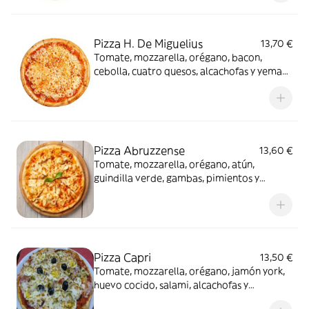
Pizza H. De Miguelius
13,70 €
Tomate, mozzarella, orégano, bacon,
cebolla, cuatro quesos, alcachofas y yema
de huevo batida
Pizza Abruzzense
13,60 €
Tomate, mozzarella, orégano, atún,
guindilla verde, gambas, pimientos y
alcachofa
Pizza Capri
13,50 €
Tomate, mozzarella, orégano, jamón york,
huevo cocido, salami, alcachofas y
aceitunas negras