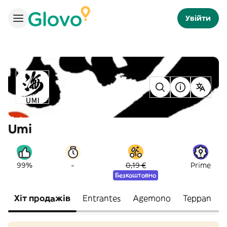
Увійти
Umi
-
99%
0,19 €
Prime
Безкоштовно
Хіт продажів
Entrantes
Agemono
Teppan