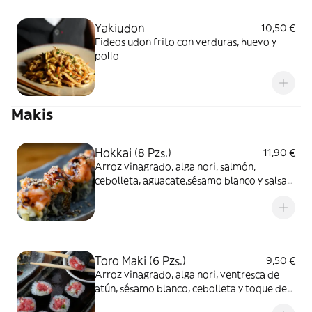
Yakiudon
10,50 €
Fideos udon frito con verduras, huevo y
pollo
Makis
Hokkai (8 Pzs.)
11,90 €
Arroz vinagrado, alga nori, salmón,
cebolleta, aguacate,sésamo blanco y salsa
spicy
Toro Maki (6 Pzs.)
9,50 €
Arroz vinagrado, alga nori, ventresca de
atún, sésamo blanco, cebolleta y toque de
wasabi