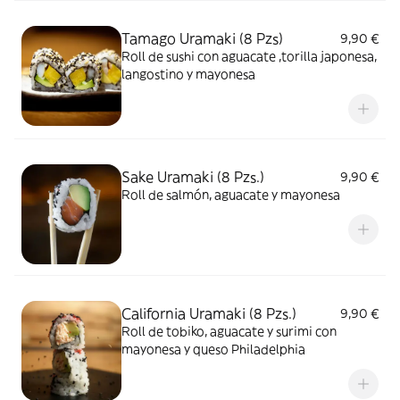
Tamago Uramaki (8 Pzs)
9,90 €
Roll de sushi con aguacate ,torilla japonesa,
langostino y mayonesa
Sake Uramaki (8 Pzs.)
9,90 €
Roll de salmón, aguacate y mayonesa
California Uramaki (8 Pzs.)
9,90 €
Roll de tobiko, aguacate y surimi con
mayonesa y queso Philadelphia