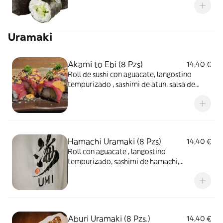
Uramaki
Akami to Ebi (8 Pzs)
14,40 €
Roll de sushi con aguacate, langostino
tempurizado , sashimi de atun, salsa de
trufa, cebolleta, sesamo y salsa spicymayo
Hamachi Uramaki (8 Pzs)
14,40 €
Roll con aguacate , langostino
tempurizado, sashimi de hamachi,
germinado de cebolleta , sesamo y
mayonesa de ajo
Aburi Uramaki (8 Pzs.)
14,40 €