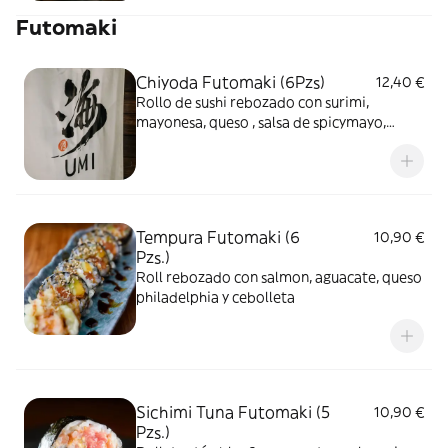
Futomaki
Chiyoda Futomaki (6Pzs)
12,40 €
Rollo de sushi rebozado con surimi,
mayonesa, queso , salsa de spicymayo,
pepino, aguacate , cebolla frita , sesamo y
salsa triyaki
Tempura Futomaki (6
10,90 €
Pzs.)
Roll rebozado con salmon, aguacate, queso
philadelphia y cebolleta
Sichimi Tuna Futomaki (5
10,90 €
Pzs.)