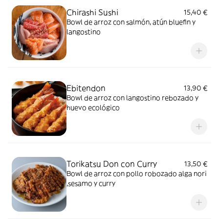
Chirashi Sushi
15,40 €
Bowl de arroz con salmón, atún bluefin y
langostino
Ebitendon
13,90 €
Bowl de arroz con langostino rebozado y
huevo ecológico
Torikatsu Don con Curry
13,50 €
Bowl de arroz con pollo robozado alga nori
,sesamo y curry