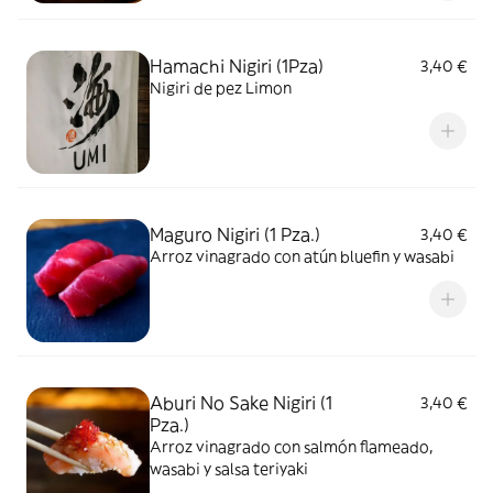
Hamachi Nigiri (1Pza)
3,40 €
Nigiri de pez Limon
Maguro Nigiri (1 Pza.)
3,40 €
Arroz vinagrado con atún bluefin y wasabi
Aburi No Sake Nigiri (1
3,40 €
Pza.)
Arroz vinagrado con salmón flameado,
wasabi y salsa teriyaki