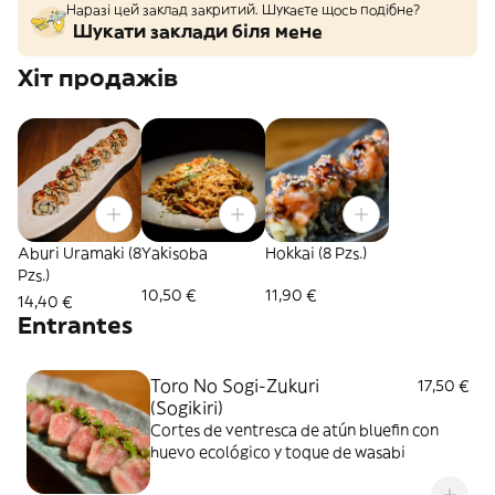
Наразі цей заклад закритий. Шукаєте щось подібне?
Шукати заклади біля мене
Хіт продажів
Aburi Uramaki (8
Yakisoba
Hokkai (8 Pzs.)
Pzs.)
10,50 €
11,90 €
14,40 €
Entrantes
Toro No Sogi-Zukuri
17,50 €
(Sogikiri)
Cortes de ventresca de atún bluefin con
huevo ecológico y toque de wasabi