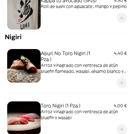
Kappa to avocado (5Pzs)
9,90 €
Roll de sushi con aguacate , mango y pepino
Nigiri
Aburi No Toro Nigiri (1
4,40 €
Pza.)
Arroz vinagrado con ventresca de atún
bluefin flameado, wasabi, sésamo blanco y
salsa teriyaki
Toro Nigiri (1 Pza.)
4,00 €
Arroz vinagrado con ventresca de atún
bluefin y wasabi