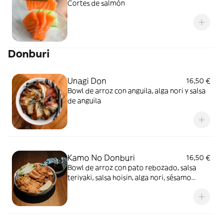
Cortes de salmón
Donburi
Unagi Don
16,50 €
Bowl de arroz con anguila, alga nori y salsa
de anguila
Kamo No Donburi
16,50 €
Bowl de arroz con pato rebozado, salsa
teriyaki, salsa hoisin, alga nori, sésamo
blanco, puerro y pepino