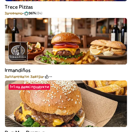
Trece Pizzas
Зачинено
96%
(84)
Irmandiños
Запланувати: Завтра
--
1+1 на деякі продукти