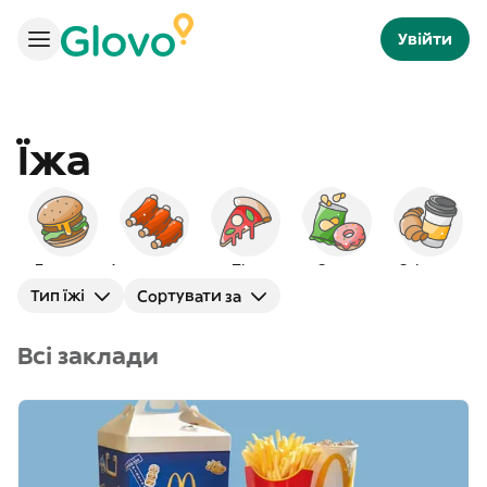
Увійти
Їжа
Бургери
Американська
Піца
Снеки
Сніданок
Тип їжі
Сортувати за
Всі заклади