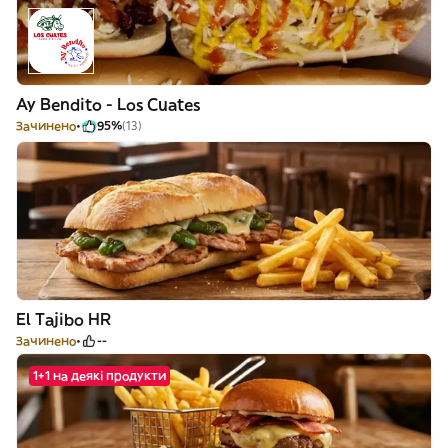
Ay Bendito - Los Cuates
Зачинено
95%
(13)
El Tajibo HR
Зачинено
--
1+1 на деякі продукти