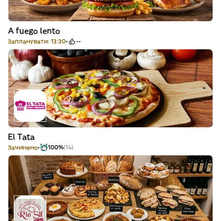
A fuego lento
Запланувати: 13:30
--
El Tata
Зачинено
100%
(14)