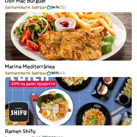
Don Mac Burguer
Запланувати: Завтра
94%
(52)
Marina Mediterránea
Запланувати: Завтра
96%
(43)
-20% на деякі продукти
Ramen Shifu