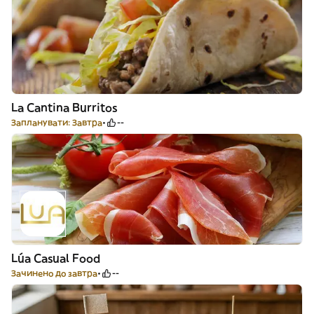
La Cantina Burritos
Запланувати: Завтра
--
Lúa Casual Food
Зачинено до завтра
--