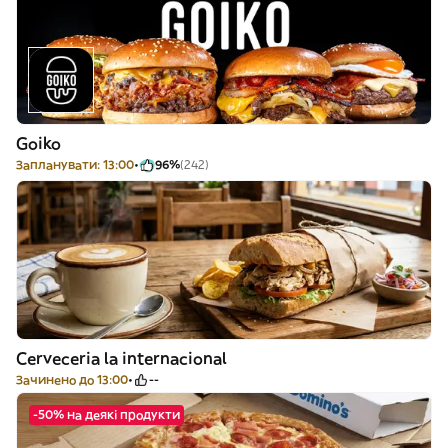
Goiko
Запланувати: 13:00
96%
(242)
Cerveceria la internacional
Зачинено до 13:00
--
-50% на деякі продукти