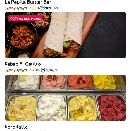
La Pepita Burger Bar
Запланувати: 13:30
98%
(120)
-15% на все меню
Kebab El Centro
Запланувати: 16:00
98%
(21)
fiordilatte