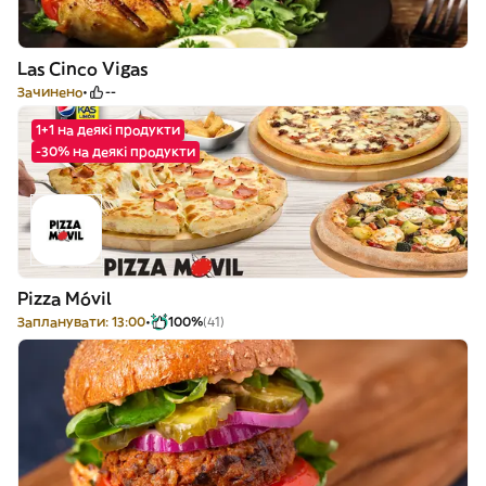
Las Cinco Vigas
Зачинено
--
1+1 на деякі продукти
-30% на деякі продукти
Pizza Móvil
Запланувати: 13:00
100%
(41)