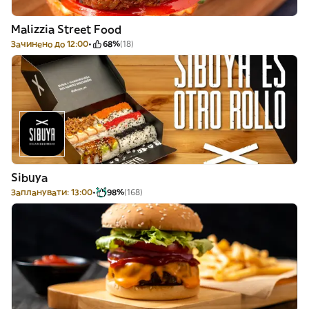
Malizzia Street Food
Зачинено до 12:00
68%
(18)
Sibuya
Запланувати: 13:00
98%
(168)