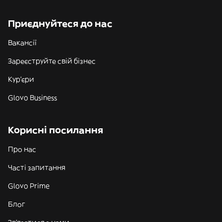
Приєднуйтеся до нас
Вакансії
Зареєструйте свій бізнес
Кур'єри
Glovo Business
Корисні посилання
Про нас
Часті запитання
Glovo Prime
Блог