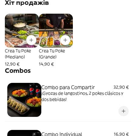
Хіт продажів
Crea Tu Poke
Crea Tu Poke
(Mediano)
(Grande)
12,90 €
14,90 €
Combos
Combo para Compartir
32,90 €
¡Gyozas de langostinos, 2 pokes clásicos y
dos bebidas!
Combo Individual
16,90 €