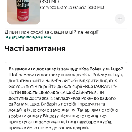
(330 Ml.)
Cerveza Estrella Galicia (330 Ml.)
Дивитися схожі заклади в цій категорії:
Азіатська
Японська
Поке
Часті запитання
Як замовити доставку із закладу «Koa Poke» у м. Lugo?
Щоб замовити доставку із закладу «Koa Poke» у м. Lugo,
достатньо зайти на веб-сайт або відкрити додаток
Glovo, а потім перейти до категорії «RESTAURANT”».
Потім введіть свою адресу, щоб дізнатися, чи
доступна доставка із закладу «Koa Poke» до вашого
району м. Lugo. Виберіть потрібні продукти та
додайте їх до свого замовлення. Тепер вам потрібно
зробити оплату. Відразу після цього почнеться
приготування замовлення, і вже незабаром кур'єр
привезе його прямо до ваших дверей.