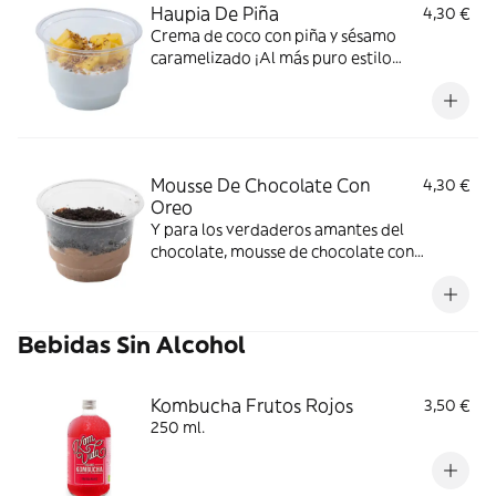
Haupia De Piña
4,30 €
Crema de coco con piña y sésamo
caramelizado ¡Al más puro estilo
hawaiano!
Mousse De Chocolate Con
4,30 €
Oreo
Y para los verdaderos amantes del
chocolate, mousse de chocolate con
topping de galletas Òreo
Bebidas Sin Alcohol
Kombucha Frutos Rojos
3,50 €
250 ml.