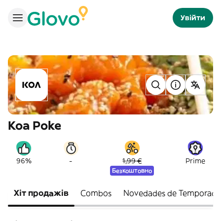
Увійти
Koa Poke
-
96%
1,99 €
Prime
Безкоштовно
Хіт продажів
Combos
Novedades de Temporada