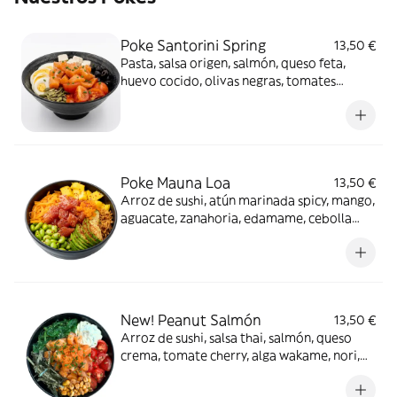
Poke Santorini Spring
13,50 €
Pasta, salsa origen, salmón, queso feta,
huevo cocido, olivas negras, tomates
Cherry, pipas de calabaza y cebollino.
Poke Mauna Loa
13,50 €
Arroz de sushi, atún marinada spicy, mango,
aguacate, zanahoria, edamame, cebolla
crujiente, tobiko, copos de chili y salsa
origen
New! Peanut Salmón
13,50 €
Arroz de sushi, salsa thai, salmón, queso
crema, tomate cherry, alga wakame, nori,
maíz frito, tobiko y cebollino