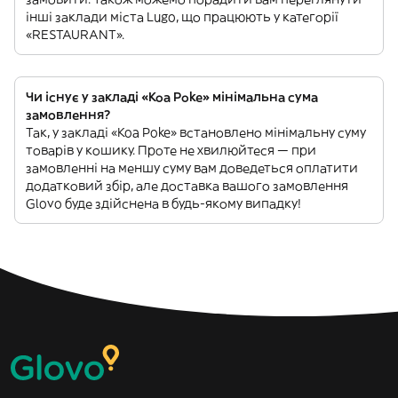
інші заклади міста Lugo, що працюють у категорії
«RESTAURANT».
Чи існує у закладі «Koa Poke» мінімальна сума
замовлення?
Так, у закладі «Koa Poke» встановлено мінімальну суму
товарів у кошику. Проте не хвилюйтеся — при
замовленні на меншу суму вам доведеться оплатити
додатковий збір, але доставка вашого замовлення
Glovo буде здійснена в будь-якому випадку!