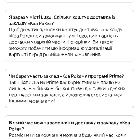
Я зараз у місті Lugo. Скільки коштує доставка із
закладу «Koa Poke»?
Щоб дізнатися, скільки коштує доставка із закладу
«Koa Poke» при замовленні у м. Lugo, див. вартість
доставки у верхній частині сторінки. Ви також
зможете побачити цю інформацію у деталізації
вартості перед розміщенням замовлення.
Чи бере участь заклад «Koa Poke» у програмі Prime?
Так. Підписка на Prime дає користувачам право не
лише на необмежені безкоштовні доставки з деяких
партнерських закладів, а й дозволяє скористатися
іншими перевагами!
В який час можна замовляти доставку із закладу «Koa
Poke»?
Розмістити замовлення можна в будь-який час, коли