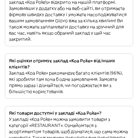
заклад «Koa Poke’s» відкрито на нашій платформі.
Замовивши у додатку або на веб-сайті, ви отримаєте
фірмову швидку доставку і зможете насолоджуватися
вашим замовленням Glovo вже за кілька хвилин! Ви
також можете запланувати доставку на зручний для
вас час, навіть якщо обраний заклад у цей час
закритий.
Які оцінки отримує заклад «Koa Poke» від інших
клієнтів?
Заклад «Koa Poke» рекомендує багато клієнтів (96%),
які зробили там хоча б одне замовлення. Замовте
прямо зараз і дізнайтеся, чи погоджуєтеся ви з
більшістю користувачів.
Які товари доступні у закладі «Koa Poke»?
У закладі «Koa Poke» можна замовити товари з
категорії «RESTAURANT». Ознайомтеся з
асортиментом товарів, щоб дізнатися, що саме можна
замовити. Також можемо порадити вам переглянути