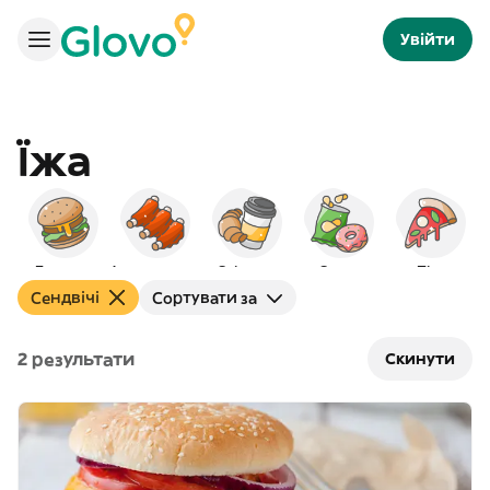
Увійти
Їжа
Бургери
Американська
Сніданок
Снеки
Піца
Сендвічі
Сортувати за
2 результати
Скинути