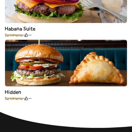
Habana Suite
Зачинено
--
Hidden
Зачинено
--