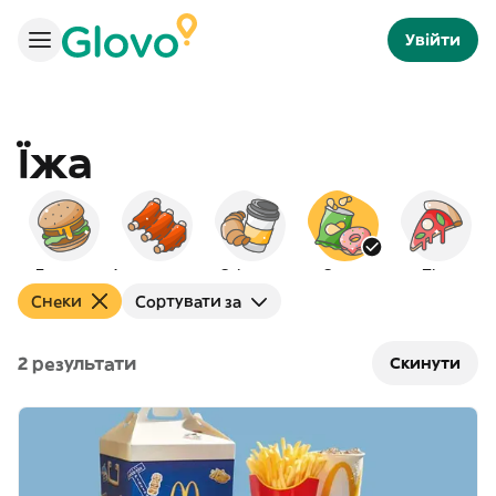
Увійти
Їжа
Бургери
Американська
Сніданок
Снеки
Піца
Снеки
Сортувати за
2 результати
Скинути