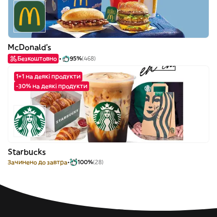
McDonald's
Безкоштовно
95%
(468)
1+1 на деякі продукти
-30% на деякі продукти
Starbucks
Зачинено до завтра
100%
(28)