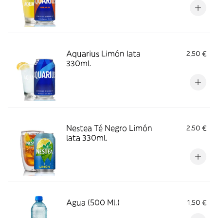
Aquarius Limón lata
2,50 €
330ml.
Nestea Té Negro Limón
2,50 €
lata 330ml.
Agua (500 Ml.)
1,50 €