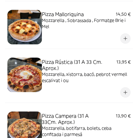
Pizza Malloriquina
14,50 €
Mozzarella , Sobrassada , Formatge Brie i
Mel
Pizza Rústica (31 A 33 Cm.
13,95 €
Aprox.)
Mozzarella, xistorra, bacó, pebrot vermell
escalivat i ou
Pizza Campera (31 A
13,90 €
33Cm. Aprox.)
Mozzarella, botifarra, bolets, ceba
confitada i parmesà