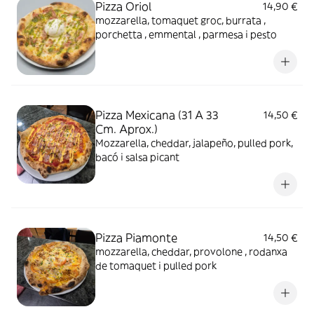
Pizza Oriol
14,90 €
mozzarella, tomaquet groc, burrata ,
porchetta , emmental , parmesa i pesto
Pizza Mexicana (31 A 33
14,50 €
Cm. Aprox.)
Mozzarella, cheddar, jalapeño, pulled pork,
bacó i salsa picant
Pizza Piamonte
14,50 €
mozzarella, cheddar, provolone , rodanxa
de tomaquet i pulled pork