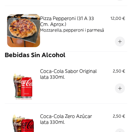
Pizza Pepperoni (31 A 33
12,00 €
Cm. Aprox.)
Mozzarella, pepperoni i parmesà
Bebidas Sin Alcohol
Coca-Cola Sabor Original
2,50 €
lata 330ml.
Coca-Cola Zero Azúcar
2,50 €
lata 330ml.