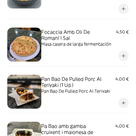
Focaccia Amb Oli De
4,50 €
Romaní I Sal
Masa casera de larga fermentación
Pan Bao De Pulled Porc Al
4,00 €
Teriyaki (1 Ud.)
Pan Bao De Pulled Porc Al Teriyaki
Pa Bao amb gamba
4,00 €
cruixent i maionesa de