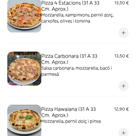
Pizza 4 Estacions (31 A 33
13,50 €
Cm. Aprox.)
Mozzarella, xampinyons, pernil dolç,
carxofes, olives i tonyina
Pizza Carbonara (31 A 33
13,50 €
Cm. Aprox.)
Salsa carbonara, mozzarella, bacó i
parmesà
Pizza Hawaiana (31 A 33
12,90 €
Cm. Aprox.)
Mozzarella, pernil dolç i pinya