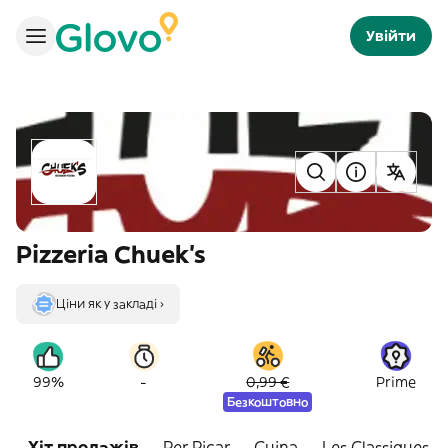
Увійти
Pizzeria Chuek's
Ціни як у закладі ›
-
99%
0,99 €
Prime
Безкоштовно
Хіт продажів
Per Picar
Cuina
Les Classiques