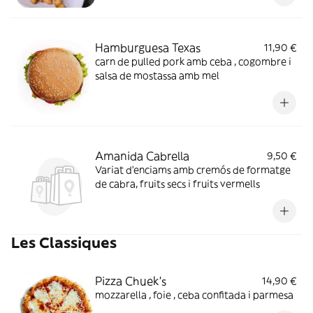
Hamburguesa Texas
11,90 €
carn de pulled pork amb ceba , cogombre i
salsa de mostassa amb mel
Amanida Cabrella
9,50 €
Variat d'enciams amb cremós de formatge
de cabra, fruits secs i fruits vermells
Les Classiques
Pizza Chuek's
14,90 €
mozzarella , foie , ceba confitada i parmesa