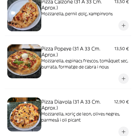
Pizza Calzone (31 A 33 Cm.
13,50 €
Aprox.)
Mozzarella, pernil dolç, xampinyons
Pizza Popeye (31 A 33 Cm.
13,50 €
Aprox.)
Mozzarella, espinacs frescos, tomàquet sec,
burrata, formatge de cabra i nous
Pizza Diavola (31 A 33 Cm.
12,90 €
Aprox.)
Mozzarella, xoriç de leon, olives negres,
parmesà i oli picant