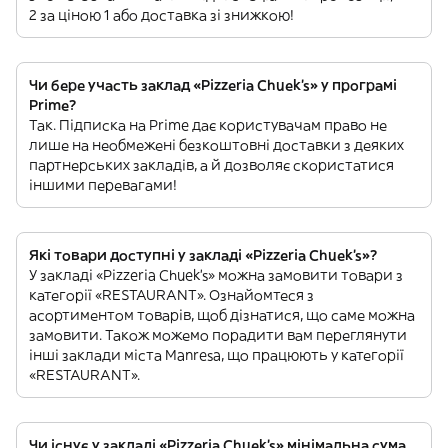
2 за ціною 1 або доставка зі знижкою!
Чи бере участь заклад «Pizzeria Chuek's» у програмі
Prime?
Так. Підписка на Prime дає користувачам право не
лише на необмежені безкоштовні доставки з деяких
партнерських закладів, а й дозволяє скористатися
іншими перевагами!
Які товари доступні у закладі «Pizzeria Chuek's»?
У закладі «Pizzeria Chuek's» можна замовити товари з
категорії «RESTAURANT». Ознайомтеся з
асортиментом товарів, щоб дізнатися, що саме можна
замовити. Також можемо порадити вам переглянути
інші заклади міста Manresa, що працюють у категорії
«RESTAURANT».
Чи існує у закладі «Pizzeria Chuek's» мінімальна сума