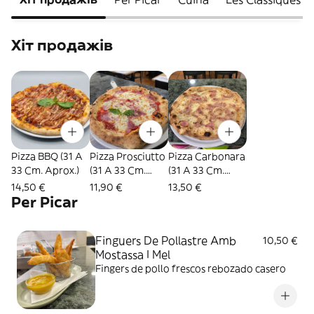
Хіт продажів
Pizza BBQ (31 A
Pizza Prosciutto
Pizza Carbonara
33 Cm. Aprox.)
(31 A 33 Cm.
(31 A 33 Cm.
Aprox.)
Aprox.)
14,50 €
11,90 €
13,50 €
Per Picar
Finguers De Pollastre Amb
10,50 €
Mostassa I Mel
Fingers de pollo frescos rebozado casero