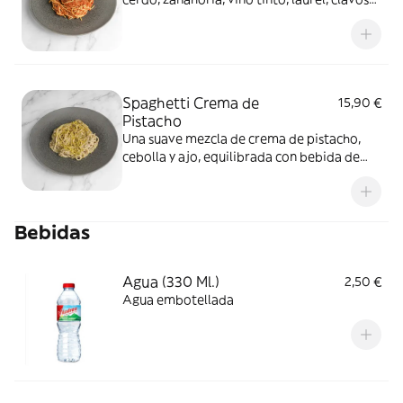
de olor, apio y cebolla
Spaghetti Crema de
15,90 €
Pistacho
Una suave mezcla de crema de pistacho,
cebolla y ajo, equilibrada con bebida de
soja, con un toque cremoso y exótico
Bebidas
Agua (330 Ml.)
2,50 €
Agua embotellada