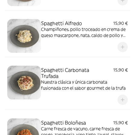
Spaghetti Alfredo
15,90 €
Champiñones, pollo troceado en crema de
queso mascarpone, nata, caldo de pollo y
vino blanco
Spaghetti Carbonata
15,90 €
Trufada
Nuestra clásica y única carbonata
fusionada con el sabor gourmet de la trufa
Spaghetti Boloñesa
15,90 €
Carne fresca de vacuno, carne fresca de
cerdo, zanahoria, vino tinto, laurel, clavos