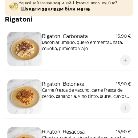
Наразі цей заклад закритий. Шукаєте щось подібне?
Шукати заклади біля мене
Rigatoni
Rigatoni Carbonata
15,90 €
Bacon ahumado, queso emmental, nata,
cebolla, pimienta y ajo
Rigatoni Boloñesa
15,90 €
Carne fresca de vacuno, carne fresca de
cerdo, zanahoria, vino tinto, laurel, clavos
de olor, apio y cebolla
Rigatoni Resacosa
15,90 €
Chorizo, cebolla, ajo y tomate se mezclan