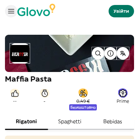
Увійти
Maffia Pasta
-
--
0,49 €
Prime
Безкоштовно
Rigatoni
Spaghetti
Bebidas