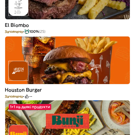
El Biombo
Зачинено
100%
(25)
Houston Burger
Зачинено
--
1+1 на деякі продукти