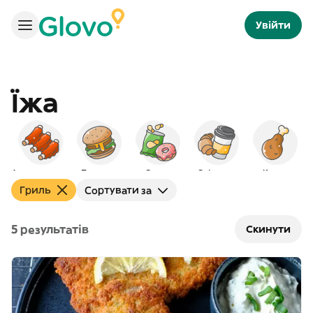
Увійти
Їжа
Американська
Бургери
Снеки
Сніданок
Курка
Гриль
Сортувати за
5 результатів
Скинути