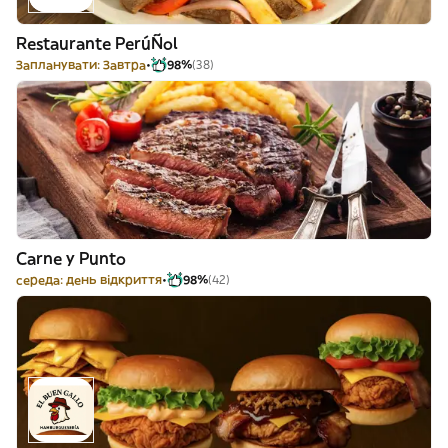
Restaurante PerúÑol
Запланувати: Завтра
98%
(38)
Carne y Punto
середа: день відкриття
98%
(42)