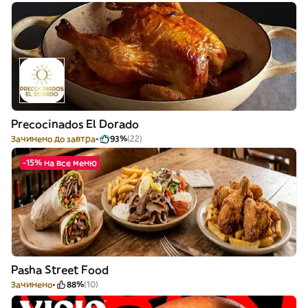
Precocinados El Dorado
Зачинено до завтра
93%
(22)
-15% на все меню
Pasha Street Food
Зачинено
88%
(10)