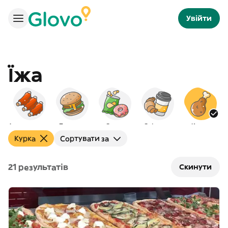
Увійти
Їжа
Американська
Бургери
Снеки
Сніданок
Курка
Курка
Сортувати за
21 результатів
Скинути