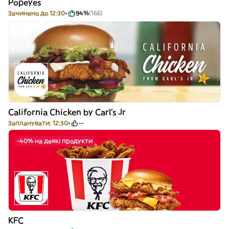
Popeyes
Зачинено до 12:30
94%
(166)
California Chicken by Carl's Jr
Запланувати: 12:30
--
-40% на деякі продукти
KFC