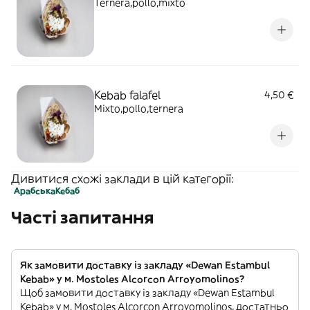
Ternera,pollo,mixto
Kebab falafel
4,50 €
Mixto,pollo,ternera
Дивитися схожі заклади в цій категорії:
Арабська
Кебаб
Часті запитання
Як замовити доставку із закладу «Dewan Estambul
Kebab» у м. Mostoles Alcorcon Arroyomolinos?
Щоб замовити доставку із закладу «Dewan Estambul
Kebab» у м. Mostoles Alcorcon Arroyomolinos, достатньо