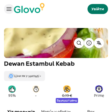
Увійти
Dewan Estambul Kebab
Ціни як у закладі ›
-
95%
0,19 €
Prime
Безкоштовно
Хіт продажів
Menús y ofertas
Box