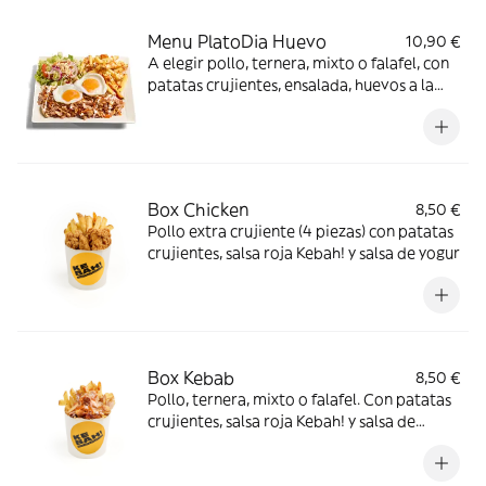
Menu PlatoDia Huevo
10,90 €
A elegir pollo, ternera, mixto o falafel, con
patatas crujientes, ensalada, huevos a la
plancha, salsa roja kebah! y salsa de yogur.
Incluye 1 bebida
Box Chicken
8,50 €
Pollo extra crujiente (4 piezas) con patatas
crujientes, salsa roja Kebah! y salsa de yogur
Box Kebab
8,50 €
Pollo, ternera, mixto o falafel. Con patatas
crujientes, salsa roja Kebah! y salsa de
yogur.