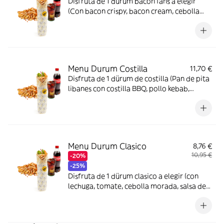
Disfruta de 1 durum bacon fans a elegir
(Con bacon crispy, bacon cream, cebolla
crujiente, lechuga y salsa de cheddar
ahumado) + patatas fritas crujientes + 1
bebida a elegir
Menu Durum Costilla
11,70 €
Disfruta de 1 dürum de costilla (Pan de pita
libanes con costilla BBQ, pollo kebab,
lechuga, patata paja y salsa BBQ Bourbon) +
1 patatas crujientes + 1 bebida a elegir
Menu Durum Clasico
8,76 €
10,95 €
-20%
-25%
Disfruta de 1 dürum clasico a elegir (con
lechuga, tomate, cebolla morada, salsa de
yogur y salsa roja Kebah!) + 1 patatas fritas
crujientes + 1 bebida a elegir.