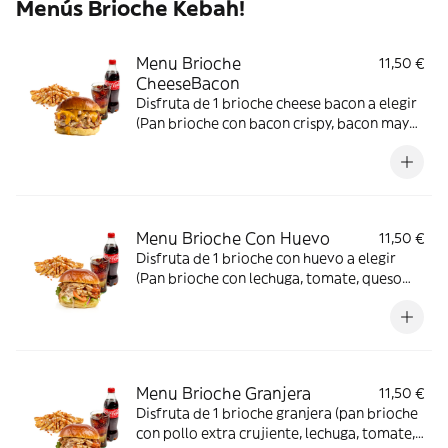
Menús Brioche Kebah!
Menu Brioche
11,50 €
CheeseBacon
Disfruta de 1 brioche cheese bacon a elegir
(Pan brioche con bacon crispy, bacon mayo,
cebolla caramelizada y salsa de cheddar
ahumado) + 1 patatas fritas crujientes + 1
bebida a elegir
Menu Brioche Con Huevo
11,50 €
Disfruta de 1 brioche con huevo a elegir
(Pan brioche con lechuga, tomate, queso
cheddar, salsa de yogur y huevo a la
plancha) + 1 patatas fritas crujientes + 1
bebida a elegir
Menu Brioche Granjera
11,50 €
Disfruta de 1 brioche granjera (pan brioche
con pollo extra crujiente, lechuga, tomate,