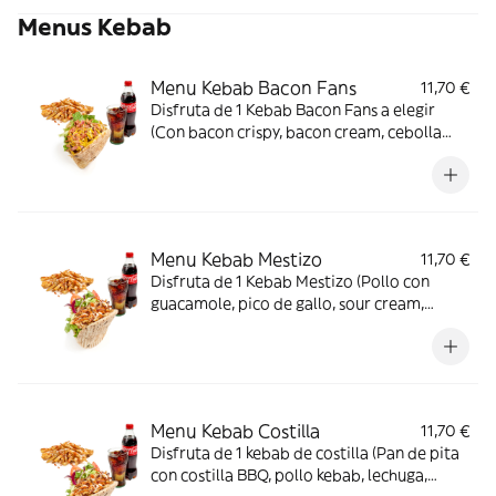
Menus Kebab
Menu Kebab Bacon Fans
11,70 €
Disfruta de 1 Kebab Bacon Fans a elegir
(Con bacon crispy, bacon cream, cebolla
crujiente, lechuga y salsa de cheddar
ahumado) + patatas fritas crujientes + 1
bebida a elegir
Menu Kebab Mestizo
11,70 €
Disfruta de 1 Kebab Mestizo (Pollo con
guacamole, pico de gallo, sour cream,
jalapeños, cebolla caramelizada, lechuga y
un toque de salsa picante) + patatas fritas
crujientes + 1 bebida a elegir
Menu Kebab Costilla
11,70 €
Disfruta de 1 kebab de costilla (Pan de pita
con costilla BBQ, pollo kebab, lechuga,