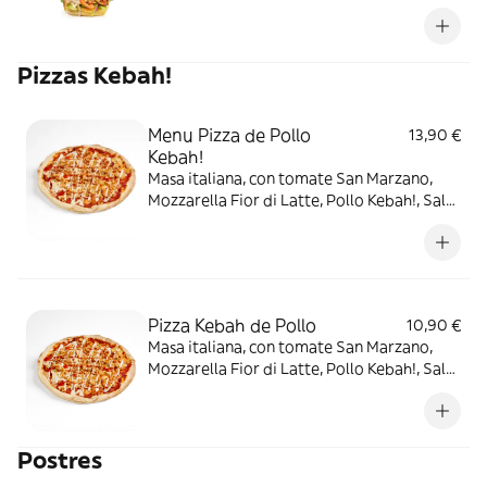
pepinillo, queso cheddar, bacon crispy y
salsa BBQ Bourbon) + 1 patatas fritas
crujientes + 1 bebida a elegir
Pizzas Kebah!
Menu Pizza de Pollo
13,90 €
Kebah!
Masa italiana, con tomate San Marzano,
Mozzarella Fior di Latte, Pollo Kebah!, Salsa
Blanca de Yogur y Salsa Roja Kebah! + 2
Bebidas a elegir
Pizza Kebah de Pollo
10,90 €
Masa italiana, con tomate San Marzano,
Mozzarella Fior di Latte, Pollo Kebah!, Salsa
Blanca de Yogur y Salsa Roja Kebah!
Postres