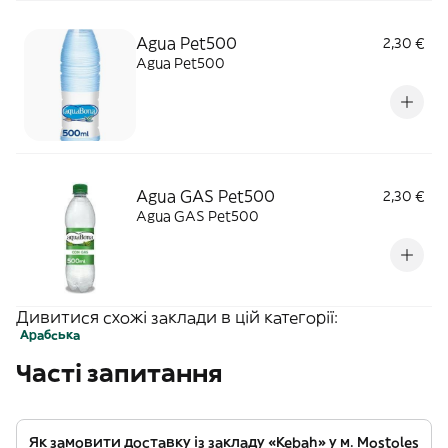
Agua Pet500
2,30 €
Agua Pet500
Agua GAS Pet500
2,30 €
Agua GAS Pet500
Дивитися схожі заклади в цій категорії:
Арабська
Часті запитання
Як замовити доставку із закладу «Kebah» у м. Mostoles