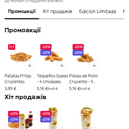
до моменту надання знижки
Промоакції
Хіт продажів
Edicion Limitada
K!
Промоакції
1+1
-20%
-20%
-25%
-25%
Patatas Fritas
Tequeños Queso
Piezas de Pollo
Crujientes
- 4 Unidades
Crujiente - 5
Unidades
3,95 €
5,16 €
5,16 €
6,45 €
6,45 €
Хіт продажів
-20%
-20%
-25%
-25%