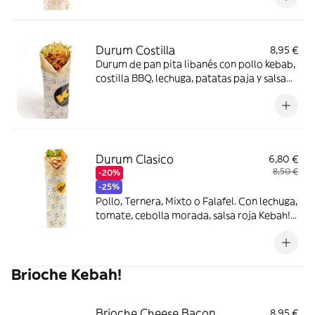
Durum Costilla
8,95 €
Durum de pan pita libanés con pollo kebab,
costilla BBQ, lechuga, patatas paja y salsa
BBQ Bourbon
Durum Clasico
6,80 €
8,50 €
-20%
-25%
Pollo, Ternera, Mixto o Falafel. Con lechuga,
tomate, cebolla morada, salsa roja Kebah! y
salsa de yogur.
Brioche Kebah!
Brioche Cheese Bacon
8,95 €