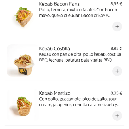
Kebab Bacon Fans
8,95 €
Pollo, ternera, mixto o falafel. Con bacon
mayo, queso cheddar, bacon crispy y
cebolla crujiente.
Kebab Costilla
8,95 €
Kebab con pan de pita, pollo kebab, costilla
BBQ, lechuga, patatas paja y salsa BBQ
Bourbon
Kebab Mestizo
8,95 €
Con pollo, guacamole, pico de gallo, sour
cream, jalapeños, cebolla caramelizada y
un toque de salsa picante