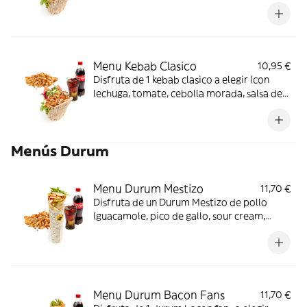
patatas paja y salsa BBQ Bourbon) +
patatas fritas crujientes + 1 bebida a elegir
Menu Kebab Clasico
10,95 €
Disfruta de 1 kebab clasico a elegir (con
lechuga, tomate, cebolla morada, salsa de
yogur, salsa roja) + 1 patatas fritas
crujientes + 1 bebida a elegir.
Menús Durum
Menu Durum Mestizo
11,70 €
Disfruta de un Durum Mestizo de pollo
(guacamole, pico de gallo, sour cream,
jalapeños, cebolla caramelizada, lechuga y
un toque de salsa picante) + 1 patatas fritas
crujientes + 1 bebida a elegir
Menu Durum Bacon Fans
11,70 €