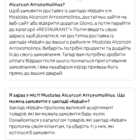
Alcorcon Arroyomolinos?
Щоб замовити доставку із закладу «Kebah» у м.
Mostoles Alcorcon Arroyomolinos, достатньо зайти на
веб-сайт або відкрити додаток Glovo, а потім перейти
до категорії «RESTAURANT”». Потім введіть свою
адресу, щоб дізнатися, чи доступна доставка із
закладу «Kebah» до вашого району м. Mostoles Alcorcon
Arroyomolinos. Виберіть потрібні продукти та додайте
їх до свого замовлення. Тепер вам потрібно зробити
оплату. Відразу після цього почнеться приготування
замовлення, і вже незабаром кур'єр привезе його
прямо до ваших дверей.
Я зараз у місті Mostoles Alcorcon Arroyomolinos. Що
можна замовити у закладі «Kebah»?
Заклад «Kebah» пропонує великий асортимент
товарів, які ви можете замовити будь-коли.
Ознайомтеся з каталогом товарів, які заклад «Kebah»
пропонує своїм клієнтам, та оберіть ті з них, які
хотілося б замовити.