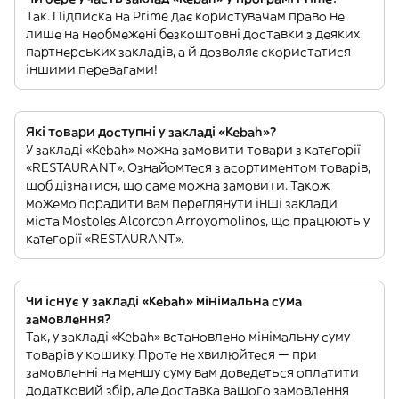
Так. Підписка на Prime дає користувачам право не
лише на необмежені безкоштовні доставки з деяких
партнерських закладів, а й дозволяє скористатися
іншими перевагами!
Які товари доступні у закладі «Kebah»?
У закладі «Kebah» можна замовити товари з категорії
«RESTAURANT». Ознайомтеся з асортиментом товарів,
щоб дізнатися, що саме можна замовити. Також
можемо порадити вам переглянути інші заклади
міста Mostoles Alcorcon Arroyomolinos, що працюють у
категорії «RESTAURANT».
Чи існує у закладі «Kebah» мінімальна сума
замовлення?
Так, у закладі «Kebah» встановлено мінімальну суму
товарів у кошику. Проте не хвилюйтеся — при
замовленні на меншу суму вам доведеться оплатити
додатковий збір, але доставка вашого замовлення