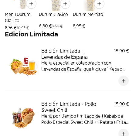
Menu Durum
Durum Clasico
Durum Mestizo
Clasico
6,80 €
8,95 €
8,50 €
8,76 €
10,95 €
Edicion Limitada
Edición Limitada -
15,90 €
Leyendas de España
Menu especial en colaboracion con
Leyendas de España, que incluye 1 Kebab
Bacon Fans de Pollo + 1 Patatas Fritas
Crujientes con Salsa + 2 Piezas de Pollo
Crujiente + 1 Bebida
Edición Limitada - Pollo
15,90 €
Sweet Chili
Menú por tiempo limitado de 1 Kebab de
Pollo Especial Sweet Chili + 1 Patatas Fritas
Crujientes con Salsas + 1 Bebida a Elegir