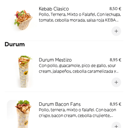
Kebab Clasico
8,50 €
Pollo, Ternera, Mixto o Falafel, Con lechuga,
tomate, cebolla morada, salsa roja KEBAH!
y salsa de yogur.
Durum
Durum Mestizo
8,95 €
Con pollo, guacamole, pico de gallo, sour
cream, jalapeños, cebolla caramelizada y
un toque de salsa picante.
Durum Bacon Fans
8,95 €
Pollo, ternera, mixto o falafel. Con bacon
crispy, bacon cream, cebolla crujiente,
lechuga y salsa de queso cheddar ahumado