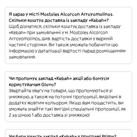
Я зараз у місті Mostoles Alcorcon Arroyomolinos.
Скільки коштує доставка із закладу «Kebah»?
Щоб дізнатися, скільки коштує доставка із закладу
«Kebah» при замовленні у м. Mostoles Alcorcon
Arroyomolinos, див. вартість доставки у верхній
частині сторінки. Ви також зможете побачити цю
інформацію у деталізації вартості перед розміщенням
замовлення.
Чи пропонує заклад «Kebah» акції або бонуси
користувачам Glovo?
Звертайте увагу на товари, що пропонуються зі
знижкою, а також на поточні пропозиції, виділені в
додатку жовтим кольором. Якщо вам пощастить, ви
зможете знайти такі вигідні спеціальні пропозиції, як
2 за ціною 1 або доставка зі знижкою!
Чи бере участь заклад «Kebah» у програмі Prime?