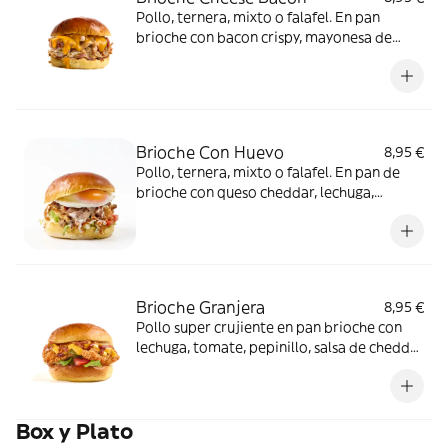
Pollo, ternera, mixto o falafel. En pan
brioche con bacon crispy, mayonesa de
bacon, cebolla caramelizada y salsa de
cheddar ahumado.
Brioche Con Huevo
8,95 €
Pollo, ternera, mixto o falafel. En pan de
brioche con queso cheddar, lechuga,
tomate, salsa de yogur y huevo a la plancha
Brioche Granjera
8,95 €
Pollo super crujiente en pan brioche con
lechuga, tomate, pepinillo, salsa de cheddar
ahumado, bacon crispy y salsa BBQ
Bourbon
Box y Plato