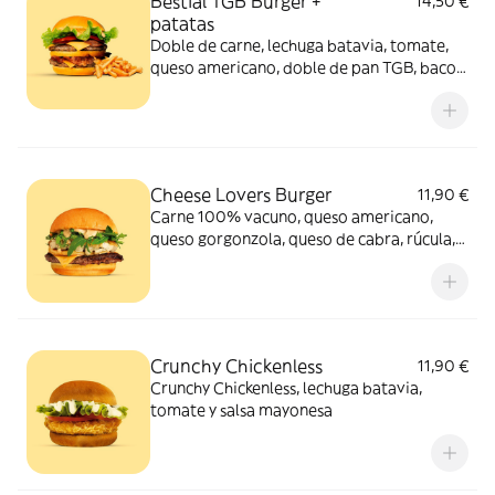
Bestial TGB Burger +
14,50 €
patatas
Doble de carne, lechuga batavia, tomate,
queso americano, doble de pan TGB, bacon
y salsa TGB. Acompañada de patatas
bastón
Cheese Lovers Burger
11,90 €
Carne 100% vacuno, queso americano,
queso gorgonzola, queso de cabra, rúcula,
cebolla caramelizada y salsa mostaza y
miel.
Crunchy Chickenless
11,90 €
Crunchy Chickenless, lechuga batavia,
tomate y salsa mayonesa