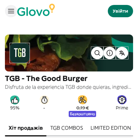
Увійти
TGB - The Good Burger
Disfruta de la experiencia TGB donde quieras, ingredientes frescos y naturales ahora con nuestras burgers más grandes y con la calidad de siempre ¡Vamos con todo!
-
95%
0,19 €
Prime
Безкоштовно
Хіт продажів
TGB COMBOS
LIMITED EDITION