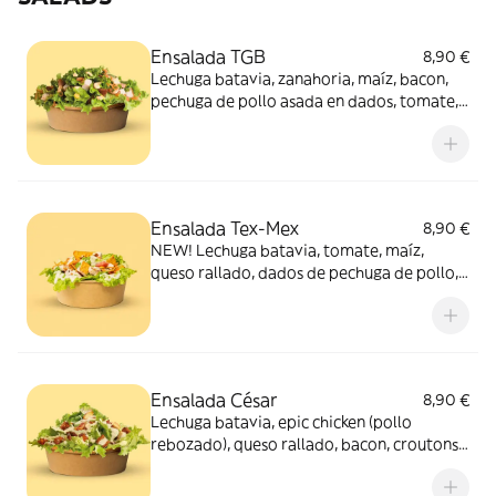
Ensalada TGB
8,90 €
Lechuga batavia, zanahoria, maíz, bacon,
pechuga de pollo asada en dados, tomate,
aros de cebolla y salsa tgb
Ensalada Tex-Mex
8,90 €
NEW! Lechuga batavia, tomate, maíz,
queso rallado, dados de pechuga de pollo,
zanahoria, salsa de César y Nachos Tex-Mex
Ensalada César
8,90 €
Lechuga batavia, epic chicken (pollo
rebozado), queso rallado, bacon, croutons y
salsa césar