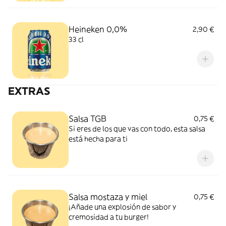
Heineken 0,0%
2,90 €
33 cl
EXTRAS
Salsa TGB
0,75 €
Si eres de los que vas con todo, esta salsa
está hecha para ti
Salsa mostaza y miel
0,75 €
¡Añade una explosión de sabor y
cremosidad a tu burger!