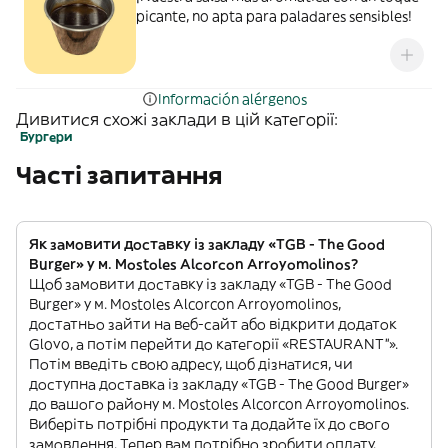
picante, no apta para paladares sensibles!
Información alérgenos
Дивитися схожі заклади в цій категорії:
Бургери
Часті запитання
Як замовити доставку із закладу «TGB - The Good
Burger» у м. Mostoles Alcorcon Arroyomolinos?
Щоб замовити доставку із закладу «TGB - The Good
Burger» у м. Mostoles Alcorcon Arroyomolinos,
достатньо зайти на веб-сайт або відкрити додаток
Glovo, а потім перейти до категорії «RESTAURANT”».
Потім введіть свою адресу, щоб дізнатися, чи
доступна доставка із закладу «TGB - The Good Burger»
до вашого району м. Mostoles Alcorcon Arroyomolinos.
Виберіть потрібні продукти та додайте їх до свого
замовлення. Тепер вам потрібно зробити оплату.