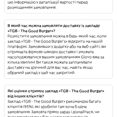
цю інформацію у деталізації вартості перед
розміщенням замовлення.
В який час можна замовляти доставку із закладу
«TGB - The Good Burger»?
Розмістити замовлення можна в будь-який час, коли
заклад «TGB - The Good Burger’s» відкрито на нашій
платформі. Замовивши у додатку або на веб-сайті, ви
отримаєте фірмову швидку доставку і зможете
насолоджуватися вашим замовленням Glovo вже за
кілька хвилин! Ви також можете запланувати
доставку на зручний для вас час, навіть якщо
обраний заклад у цей час закритий.
Які оцінки отримує заклад «TGB - The Good Burger»
від інших клієнтів?
Заклад «TGB - The Good Burger» рекомендує багато
клієнтів (95%), які зробили там хоча б одне
замовлення. Замовте прямо зараз і дізнайтеся, чи