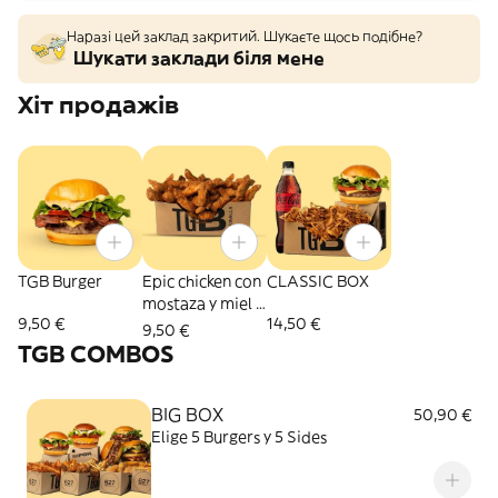
Наразі цей заклад закритий. Шукаєте щось подібне?
Шукати заклади біля мене
Хіт продажів
TGB Burger
Epic chicken con
CLASSIC BOX
mostaza y miel -
9,50 €
14,50 €
Medianos
9,50 €
TGB COMBOS
BIG BOX
50,90 €
Elige 5 Burgers y 5 Sides