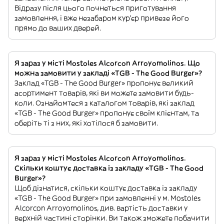
Відразу після цього почнеться приготування
замовлення, і вже незабаром кур'єр привезе його
прямо до ваших дверей.
Я зараз у місті Mostoles Alcorcon Arroyomolinos. Що
можна замовити у закладі «TGB - The Good Burger»?
Заклад «TGB - The Good Burger» пропонує великий
асортимент товарів, які ви можете замовити будь-
коли. Ознайомтеся з каталогом товарів, які заклад
«TGB - The Good Burger» пропонує своїм клієнтам, та
оберіть ті з них, які хотілося б замовити.
Я зараз у місті Mostoles Alcorcon Arroyomolinos.
Скільки коштує доставка із закладу «TGB - The Good
Burger»?
Щоб дізнатися, скільки коштує доставка із закладу
«TGB - The Good Burger» при замовленні у м. Mostoles
Alcorcon Arroyomolinos, див. вартість доставки у
верхній частині сторінки. Ви також зможете побачити