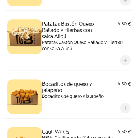
Patatas Bastón Queso
4,50 €
Rallado y Hierbas con
salsa Alioli
Patatas Bastón Queso Rallado y Hierbas
con salsa Alioli
Bocaditos de queso y
4,50 €
jalapeño
Bocaditos de queso y jalapeño
Cauli Wings
4,50 €
NEW! Coliflor de buffalo rebozada