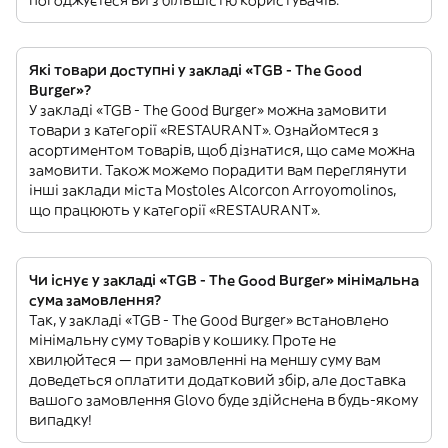
погоджуєтеся ви з більшістю користувачів.
Які товари доступні у закладі «TGB - The Good
Burger»?
У закладі «TGB - The Good Burger» можна замовити
товари з категорії «RESTAURANT». Ознайомтеся з
асортиментом товарів, щоб дізнатися, що саме можна
замовити. Також можемо порадити вам переглянути
інші заклади міста Mostoles Alcorcon Arroyomolinos,
що працюють у категорії «RESTAURANT».
Чи існує у закладі «TGB - The Good Burger» мінімальна
сума замовлення?
Так, у закладі «TGB - The Good Burger» встановлено
мінімальну суму товарів у кошику. Проте не
хвилюйтеся — при замовленні на меншу суму вам
доведеться оплатити додатковий збір, але доставка
вашого замовлення Glovo буде здійснена в будь-якому
випадку!