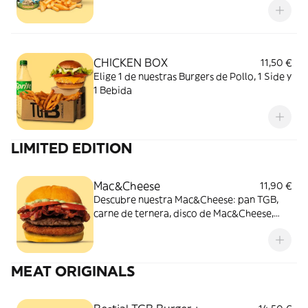
CHICKEN BOX
11,50 €
Elige 1 de nuestras Burgers de Pollo, 1 Side y
1 Bebida
LIMITED EDITION
Mac&Cheese
11,90 €
Descubre nuestra Mac&Cheese: pan TGB,
carne de ternera, disco de Mac&Cheese,
bacon, salsa mayo jalapeño, tomate y
mantequilla. ¡Una burger en tendencia!
MEAT ORIGINALS