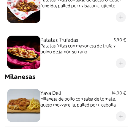
fundido, pulled pork y bacon crujiente
Patatas Trufadas
5,90 €
Patatas fritas con mayonesa de trufa y
polvo de jamón serrano
Milanesas
Yaya Deli
14,90 €
Milanesa de pollo con salsa de tomate,
queso mozzarella, pulled pork, cebolla
salteada y salsa parrilla, acompañada de
patatas fritas