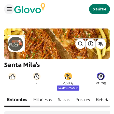
Увійти
Santa Mila's
-
--
2,50 €
Prime
Безкоштовно
Entrantes
Milanesas
Salsas
Postres
Bebidas