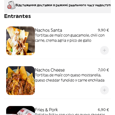
Відстеження доставки в режимі реального часу недоступно
Entrantes
Nachos Santa
9,90 €
Tortitas de maíz con guacamole, chili con
carne, crema agria y pico de gallo
Nachos Cheese
7,00 €
Tortitas de maíz con queso mozzarella,
queso cheddar fundido y carne enchilada
Fries & Pork
6,90 €
Patatas fritas con salsa de queso cheddar