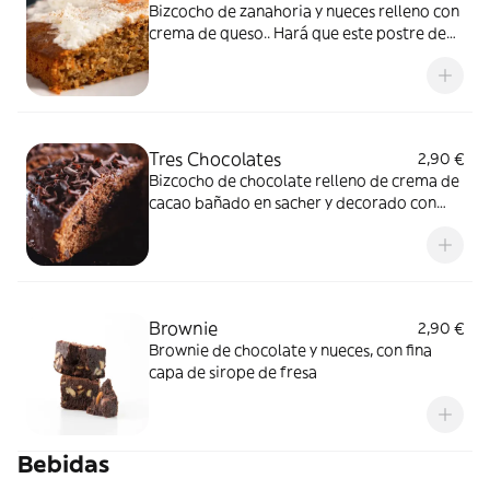
Bizcocho de zanahoria y nueces relleno con
crema de queso.. Hará que este postre de
carrot cake se convierta en uno de tus
preferidos
Tres Chocolates
2,90 €
Bizcocho de chocolate relleno de crema de
cacao bañado en sacher y decorado con
escamas de más chocolate
Brownie
2,90 €
Brownie de chocolate y nueces, con fina
capa de sirope de fresa
Bebidas