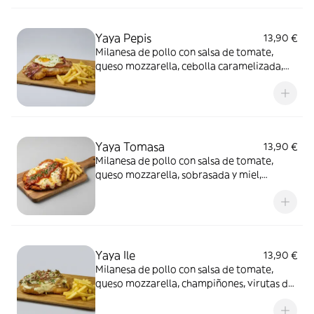
Yaya Pepis
13,90 €
Milanesa de pollo con salsa de tomate,
queso mozzarella, cebolla caramelizada,
bacon y huevo frito, acompañada de
patatas fritas
Yaya Tomasa
13,90 €
Milanesa de pollo con salsa de tomate,
queso mozzarella, sobrasada y miel,
acompañada de patatas fritas
Yaya Ile
13,90 €
Milanesa de pollo con salsa de tomate,
queso mozzarella, champiñones, virutas de
polvo de jamón y mayonesa trufada,
acompañada de patatas fritas