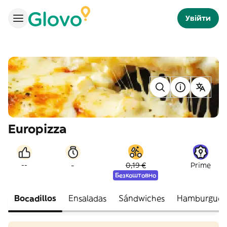
Увійти
Europizza
-
--
0,19 €
Prime
Безкоштовно
Bocadillos
Ensaladas
Sándwiches
Hamburgues