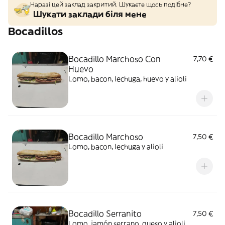
Наразі цей заклад закритий. Шукаєте щось подібне?
Шукати заклади біля мене
Bocadillos
Bocadillo Marchoso Con
7,70 €
Huevo
Lomo, bacon, lechuga, huevo y alioli
Bocadillo Marchoso
7,50 €
Lomo, bacon, lechuga y alioli
Bocadillo Serranito
7,50 €
Lomo, jamón serrano, queso y alioli