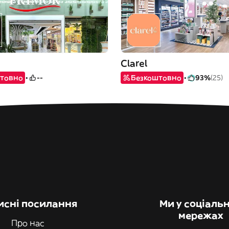
Clarel
товно
--
Безкоштовно
93%
(25)
исні посилання
Ми у соціаль
мережах
Про нас