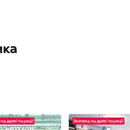
ика
на деякі позиції
Знижка на деякі позиції