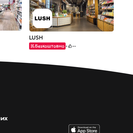
LUSH
Безкоштовно
--
них