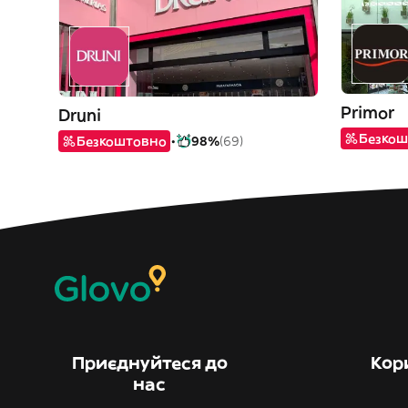
Primor
Druni
Безкош
Безкоштовно
98%
(69)
Приєднуйтеся до
Кор
нас