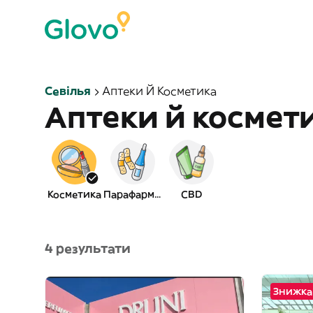
Севілья
Аптеки Й Косметика
Аптеки й космет
Косметика
Парафармація
CBD
4 результати
Знижка 