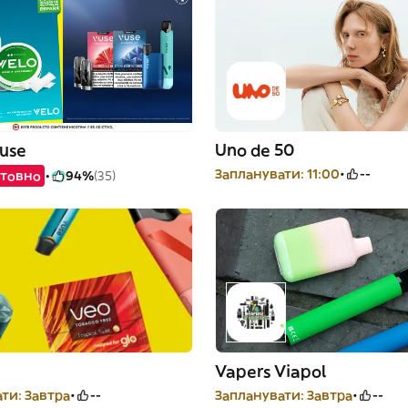
Vuse
Uno de 50
Запланувати: 11:00
--
товно
94%
(35)
Vapers Viapol
ти: Завтра
--
Запланувати: Завтра
--