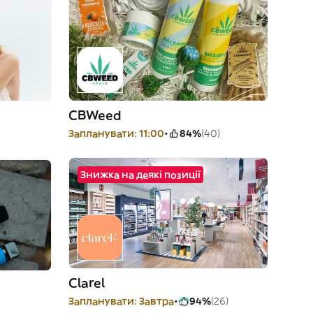
CBWeed
Запланувати: 11:00
84%
(40)
Знижка на деякі позиції
Clarel
Запланувати: Завтра
94%
(26)