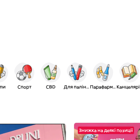
пи
Спорт
CBD
Для паління
Парафармація
Канцелярі
Знижка на деякі позиції