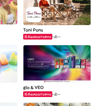
Toni Pons
Безкоштовно
--
glo & VEO
Безкоштовно
--