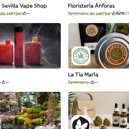
 Sevilla Vape Shop
Floristería Ánforas
до завтра
--
Зачинено до завтра
62%
(1
La Tía María
--
Зачинено
--