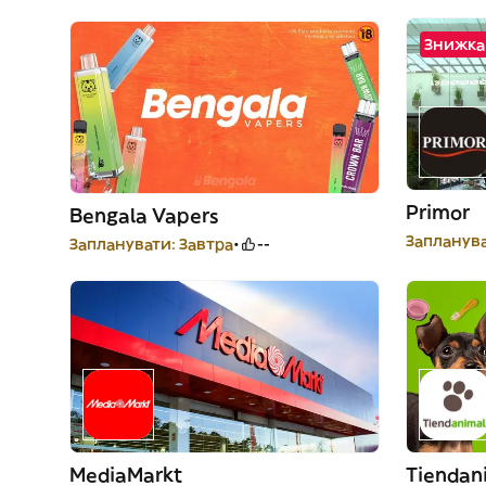
Знижка 
Primor
Bengala Vapers
Запланува
Запланувати: Завтра
--
MediaMarkt
Tiendan