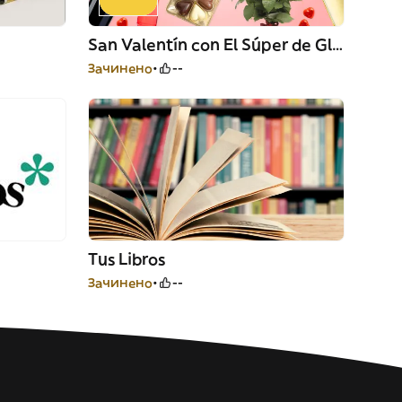
San Valentín con El Súper de Glovo
Зачинено
--
Tus Libros
Зачинено
--