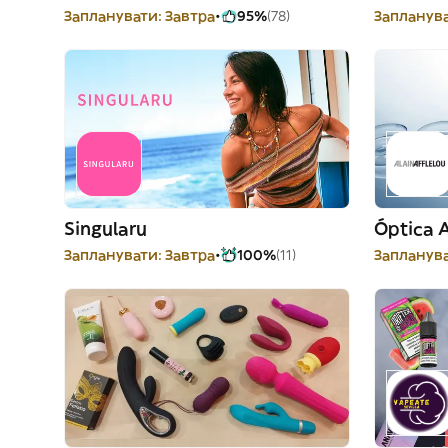
Запланувати: Завтра
95%
(78)
Запланува
Singularu
Óptica 
Запланувати: Завтра
100%
(11)
Запланува