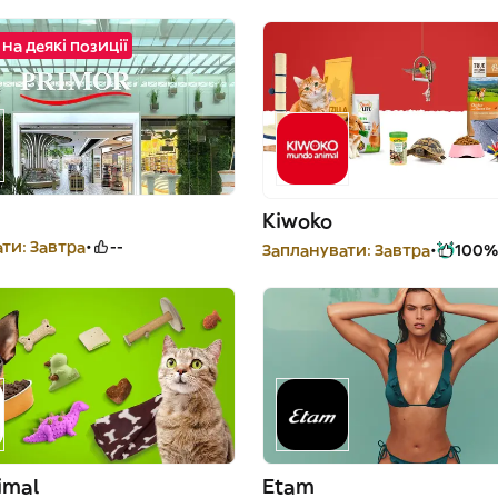
на деякі позиції
Kiwoko
ти: Завтра
--
Запланувати: Завтра
100%
imal
Etam