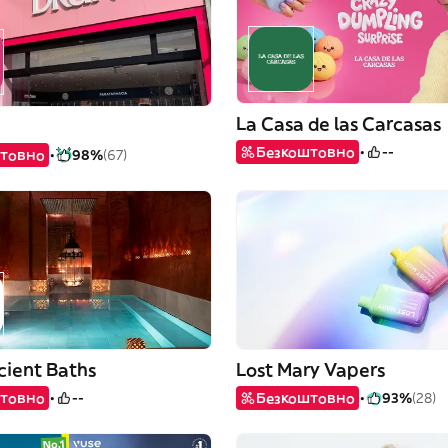
La Casa de las Carcasas
Безкоштовно
--
товно
98%
(67)
cient Baths
Lost Mary Vapers
товно
--
Безкоштовно
93%
(28)