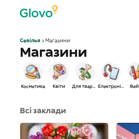
Севілья
Магазини
Магазини
Косметика
Квіти
Для тварин
Електроніка
Вей
Всі заклади