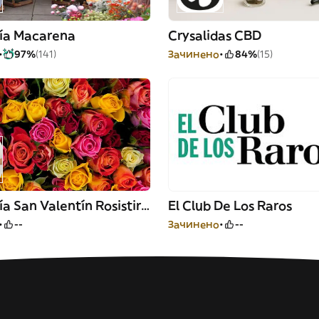
ría Macarena
Crysalidas CBD
97%
(141)
Зачинено
84%
(15)
Floristería San Valentín Rosistirem
El Club De Los Raros
--
Зачинено
--