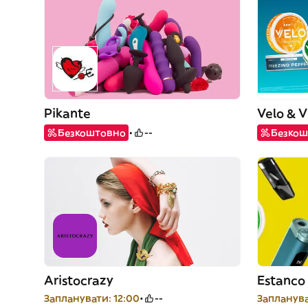
Pikante
Velo & 
Безкоштовно
--
Безкош
Aristocrazy
Estanco
Запланувати: 12:00
--
Запланува