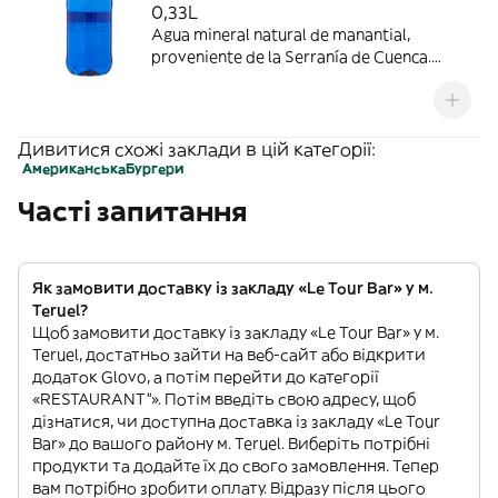
0,33L
Agua mineral natural de manantial,
proveniente de la Serranía de Cuenca.
Única por su aportación de minerales,
fresca, ligera y de sabor equilibrado.
Дивитися схожі заклади в цій категорії:
Американська
Бургери
Часті запитання
Як замовити доставку із закладу «Le Tour Bar» у м.
Teruel?
Щоб замовити доставку із закладу «Le Tour Bar» у м.
Teruel, достатньо зайти на веб-сайт або відкрити
додаток Glovo, а потім перейти до категорії
«RESTAURANT”». Потім введіть свою адресу, щоб
дізнатися, чи доступна доставка із закладу «Le Tour
Bar» до вашого району м. Teruel. Виберіть потрібні
продукти та додайте їх до свого замовлення. Тепер
вам потрібно зробити оплату. Відразу після цього