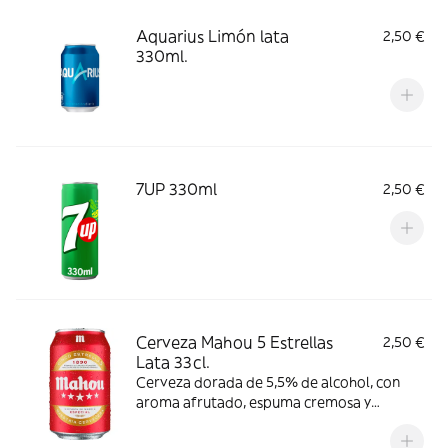
Aquarius Limón lata
2,50 €
330ml.
7UP 330ml
2,50 €
Cerveza Mahou 5 Estrellas
2,50 €
Lata 33cl.
Cerveza dorada de 5,5% de alcohol, con
aroma afrutado, espuma cremosa y
consistente y ligero amargor. Se
recomienda consumir entre 4º y 6º C.