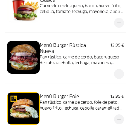
Carne de cerdo, queso, bacon, huevo frito,
cebolla, tomate, lechuga, mayonesa, alioli y
pan rústico. Acompañado de patatas y
bebida (330 ml.)
Menú Burger Rústica
13,95 €
Nueva
Pan rústico, carne de cerdo, bacon, queso
de cabra, cebolla, lechuga, mayonesa,
tomate y confitura de tomate.
Acompañado de patatas y bebida (330 ml.)
Menú Burger Foie
13,95 €
Pan rústico, carne de cerdo, foie de pato,
huevo frito, lechuga, cebolla caramelizada
y mayonesa. Acompañado de patatas y
bebida (330 ml.)