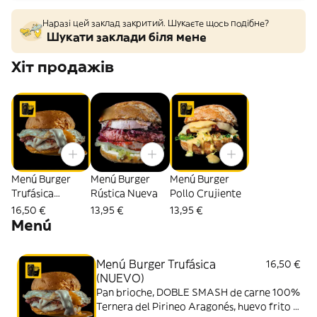
Наразі цей заклад закритий. Шукаєте щось подібне?
Шукати заклади біля мене
Хіт продажів
Menú Burger
Menú Burger
Menú Burger
Trufásica
Rústica Nueva
Pollo Crujiente
(NUEVO)
16,50 €
13,95 €
13,95 €
Menú
Menú Burger Trufásica
16,50 €
(NUEVO)
Pan brioche, DOBLE SMASH de carne 100%
Ternera del Pirineo Aragonés, huevo frito y