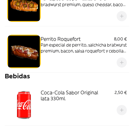
bradwurst premium, queso cheddar, bacon,
cebolla cruijiente, lechuga, mayonesa,
jalapeños y salsa brava
Perrito Roquefort
8,00 €
Pan especial de perrito, salchicha bratwurst
premium, bacon, salsa roquefort y cebolla
caramelizada
Bebidas
Coca-Cola Sabor Original
2,50 €
lata 330ml.