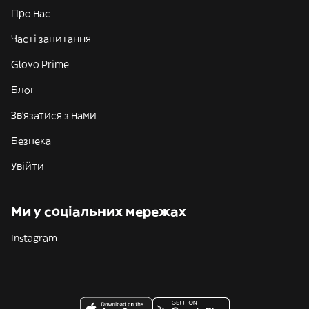
Про нас
Часті запитання
Glovo Prime
Блог
Зв'язатися з нами
Безпека
Увійти
Ми у соціальних мережах
Instagram