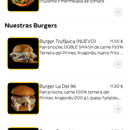
crujiente y mermelada de tomate
Nuestras Burgers
Burger Trufásica (NUEVO)
11,50 €
Pan brioche, DOBLE SMASH de carne 100%
Ternera del Pirineo Aragonés, huevo frito y
queso Havarti con salsa de trufa.
Burger La Del 96
11,50 €
Pan brioche, carne 100% ternera del
Pirnieo Aragonés (200 g.), queso fundido,
bacon crujiente, cebolla roja y nuestra salsa
secreta