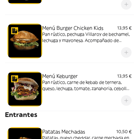
bebida (330 ml.)
Menú Burger Chicken Kids
13,95 €
Pan rústico, pechuga Villaroy de bechamel,
lechuga y mayonesa. Acompañado de
patatas y bebida (330 ml.)
Menú Keburger
13,95 €
Pan rústico, carne de kebab de ternera,
queso, lechuga, tomate, zanahoria, cebolla
y salsa yogurt. Acompañado de patatas y
bebida (330 ml.)
Entrantes
Patatas Mechadas
10,50 €
Patatas, queso cheddar, carne mechada en