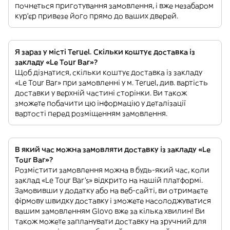
почнеться приготування замовлення, і вже незабаром
кур'єр привезе його прямо до ваших дверей.
Я зараз у місті Teruel. Скільки коштує доставка із
закладу «Le Tour Bar»?
Щоб дізнатися, скільки коштує доставка із закладу
«Le Tour Bar» при замовленні у м. Teruel, див. вартість
доставки у верхній частині сторінки. Ви також
зможете побачити цю інформацію у деталізації
вартості перед розміщенням замовлення.
В який час можна замовляти доставку із закладу «Le
Tour Bar»?
Розмістити замовлення можна в будь-який час, коли
заклад «Le Tour Bar’s» відкрито на нашій платформі.
Замовивши у додатку або на веб-сайті, ви отримаєте
фірмову швидку доставку і зможете насолоджуватися
вашим замовленням Glovo вже за кілька хвилин! Ви
також можете запланувати доставку на зручний для