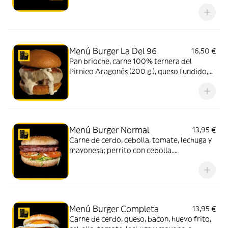
queso Havarti con salsa de trufa.
Acompañado de patatas y bebida (330 ml.)
Menú Burger La Del 96
16,50 €
Pan brioche, carne 100% ternera del
Pirnieo Aragonés (200 g.), queso fundido,
bacon crujiente, cebolla roja y nuestra salsa
secreta. Acompañado de patatas y bebida
(330 ml.)
Menú Burger Normal
13,95 €
Carne de cerdo, cebolla, tomate, lechuga y
mayonesa; perrito con cebolla.
Acompañado de patatas y bebida (330 ml.)
Menú Burger Completa
13,95 €
Carne de cerdo, queso, bacon, huevo frito,