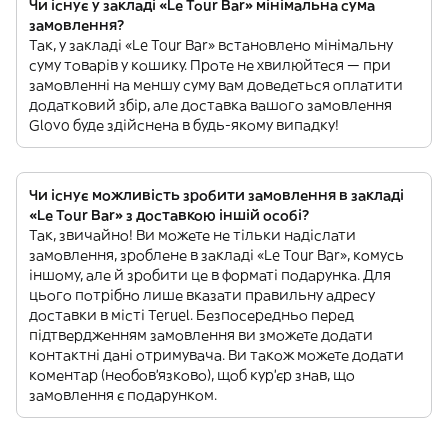
Чи існує у закладі «Le Tour Bar» мінімальна сума
замовлення?
Так, у закладі «Le Tour Bar» встановлено мінімальну
суму товарів у кошику. Проте не хвилюйтеся — при
замовленні на меншу суму вам доведеться оплатити
додатковий збір, але доставка вашого замовлення
Glovo буде здійснена в будь-якому випадку!
Чи існує можливість зробити замовлення в закладі
«Le Tour Bar» з доставкою іншій особі?
Так, звичайно! Ви можете не тільки надіслати
замовлення, зроблене в закладі «Le Tour Bar», комусь
іншому, але й зробити це в форматі подарунка. Для
цього потрібно лише вказати правильну адресу
доставки в місті Teruel. Безпосередньо перед
підтвердженням замовлення ви зможете додати
контактні дані отримувача. Ви також можете додати
коментар (необов'язково), щоб кур'єр знав, що
замовлення є подарунком.