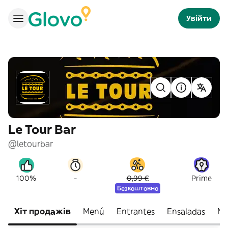
Увійти
Le Tour Bar
@letourbar
-
100%
0,99 €
Prime
Безкоштовно
Хіт продажів
Menú
Entrantes
Ensaladas
Nu