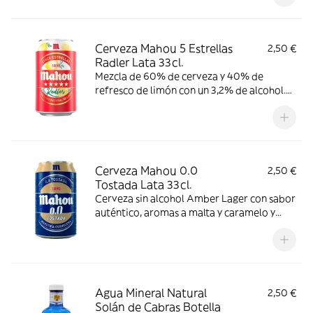
Cerveza Mahou 5 Estrellas
2,50 €
Radler Lata 33cl.
Mezcla de 60% de cerveza y 40% de
refresco de limón con un 3,2% de alcohol.
Refrescante y con aroma cítrico, se
recomienda consumir entre 4º y 6º C.
Cerveza Mahou 0.0
2,50 €
Tostada Lata 33cl.
Cerveza sin alcohol Amber Lager con sabor
auténtico, aromas a malta y caramelo y
espuma densa. Se recomienda consumir
entre 4º y 6º C.
Agua Mineral Natural
2,50 €
Solán de Cabras Botella