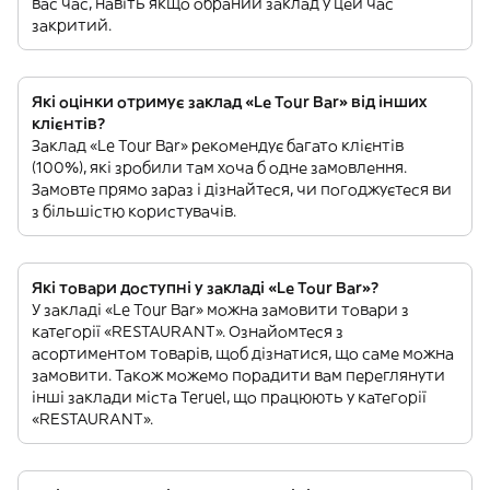
вас час, навіть якщо обраний заклад у цей час
закритий.
Які оцінки отримує заклад «Le Tour Bar» від інших
клієнтів?
Заклад «Le Tour Bar» рекомендує багато клієнтів
(100%), які зробили там хоча б одне замовлення.
Замовте прямо зараз і дізнайтеся, чи погоджуєтеся ви
з більшістю користувачів.
Які товари доступні у закладі «Le Tour Bar»?
У закладі «Le Tour Bar» можна замовити товари з
категорії «RESTAURANT». Ознайомтеся з
асортиментом товарів, щоб дізнатися, що саме можна
замовити. Також можемо порадити вам переглянути
інші заклади міста Teruel, що працюють у категорії
«RESTAURANT».