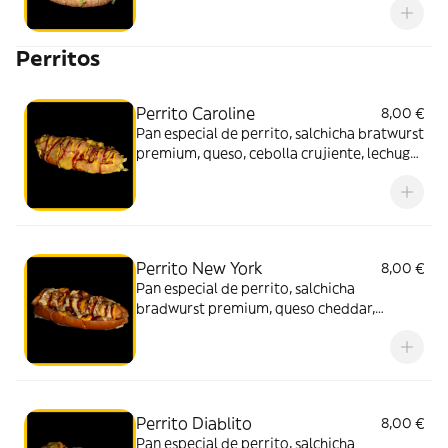
Perritos
Perrito Caroline
8,00 €
Pan especial de perrito, salchicha bratwurst
premium, queso, cebolla crujiente, lechuga,
mayonesa y salsa BBQ o miel y mostaza
Perrito New York
8,00 €
Pan especial de perrito, salchicha
bradwurst premium, queso cheddar,
cebolla crujiente, cebolla caramelizada y
salsa BBQ o miel y mostaza
Perrito Diablito
8,00 €
Pan especial de perrito, salchicha