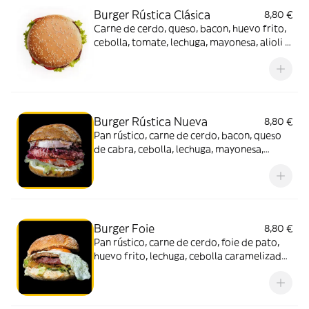
Burger Rústica Clásica
8,80 €
Carne de cerdo, queso, bacon, huevo frito,
cebolla, tomate, lechuga, mayonesa, alioli y
pan rústico
Burger Rústica Nueva
8,80 €
Pan rústico, carne de cerdo, bacon, queso
de cabra, cebolla, lechuga, mayonesa,
tomate y confitura de tomate
Burger Foie
8,80 €
Pan rústico, carne de cerdo, foie de pato,
huevo frito, lechuga, cebolla caramelizada
y mayonesa