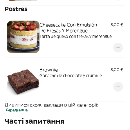
Postres
Cheesecake Con Emulsión
8,00 €
De Fresas Y Merengue
Tarta de queso con fresas y merengue
Brownie
8,00 €
Ganache de chocolate y crumble
Дивитися схожі заклади в цій категорії:
Середземна
Часті запитання