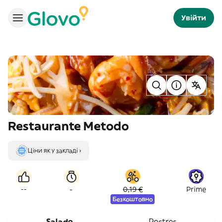
Увійти
Restaurante Metodo
Ціни як у закладі ›
-
--
0,19 €
Prime
Безкоштовно
Salado
Postres