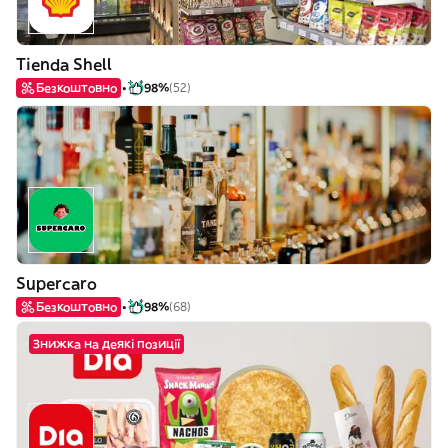
Tienda Shell
Безкоштовно
98%
(52)
Supercaro
Безкоштовно
98%
(68)
Знижка на деякі позиції