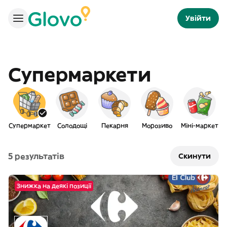
Увійти
Супермаркети
Супермаркет
Солодощі
Пекарня
Морозиво
Міні-маркет
5 результатів
Скинути
Знижка на деякі позиції