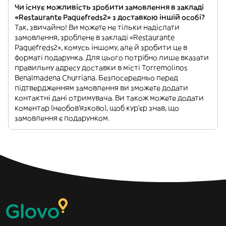
Чи існує можливість зробити замовлення в закладі
«Restaurante Paquefreds2» з доставкою іншій особі?
Так, звичайно! Ви можете не тільки надіслати
замовлення, зроблене в закладі «Restaurante
Paquefreds2», комусь іншому, але й зробити це в
форматі подарунка. Для цього потрібно лише вказати
правильну адресу доставки в місті Torremolinos
Benalmadena Churriana. Безпосередньо перед
підтвердженням замовлення ви зможете додати
контактні дані отримувача. Ви також можете додати
коментар (необов'язково), щоб кур'єр знав, що
замовлення є подарунком.