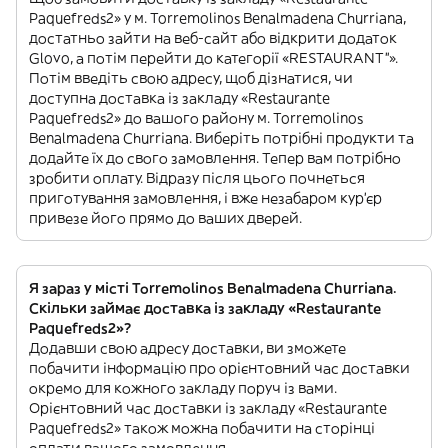
Paquefreds2» у м. Torremolinos Benalmadena Churriana,
достатньо зайти на веб-сайт або відкрити додаток
Glovo, а потім перейти до категорії «RESTAURANT”».
Потім введіть свою адресу, щоб дізнатися, чи
доступна доставка із закладу «Restaurante
Paquefreds2» до вашого району м. Torremolinos
Benalmadena Churriana. Виберіть потрібні продукти та
додайте їх до свого замовлення. Тепер вам потрібно
зробити оплату. Відразу після цього почнеться
приготування замовлення, і вже незабаром кур'єр
привезе його прямо до ваших дверей.
Я зараз у місті Torremolinos Benalmadena Churriana.
Скільки займає доставка із закладу «Restaurante
Paquefreds2»?
Додавши свою адресу доставки, ви зможете
побачити інформацію про орієнтовний час доставки
окремо для кожного закладу поруч із вами.
Орієнтовний час доставки із закладу «Restaurante
Paquefreds2» також можна побачити на сторінці
оплати вашого замовлення.