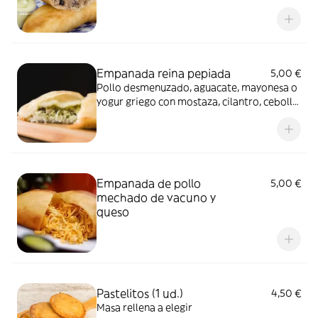
Empanada reina pepiada
5,00 €
Pollo desmenuzado, aguacate, mayonesa o
yogur griego con mostaza, cilantro, cebolla
y pepinillos, sazonado con sal, pimienta y
limón
Empanada de pollo
5,00 €
mechado de vacuno y
queso
Pastelitos (1 ud.)
4,50 €
Masa rellena a elegir