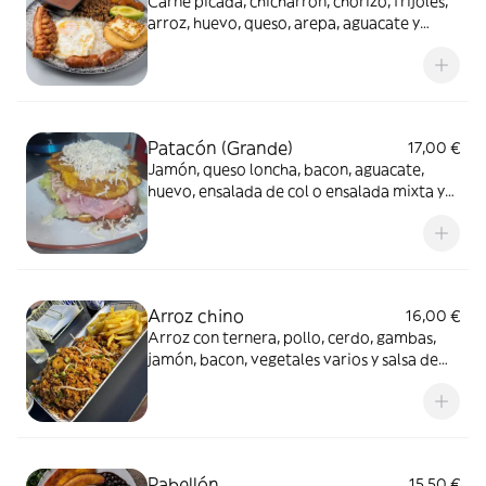
Carne picada, chicharrón, chorizo, frijoles,
arroz, huevo, queso, arepa, aguacate y
patacones
Patacón (Grande)
17,00 €
Jamón, queso loncha, bacon, aguacate,
huevo, ensalada de col o ensalada mixta y
queso latino
Arroz chino
16,00 €
Arroz con ternera, pollo, cerdo, gambas,
jamón, bacon, vegetales varios y salsa de
soja, acompañado con patatas fritas
Pabellón
15,50 €