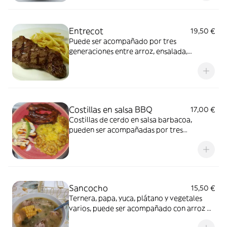
Entrecot
19,50 €
Puede ser acompañado por tres
generaciones entre arroz, ensalada,
tajadas, tostones, yuca frita, arepa frita y
patatas fritas
Costillas en salsa BBQ
17,00 €
Costillas de cerdo en salsa barbacoa,
pueden ser acompañadas por tres
guarniciones entre arroz, ensalada,
tostones, yuca frita o arepa frita
Sancocho
15,50 €
Ternera, papa, yuca, plátano y vegetales
varios, puede ser acompañado con arroz o
arepa frita, con una porción de queso