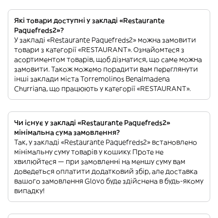
Які товари доступні у закладі «Restaurante
Paquefreds2»?
У закладі «Restaurante Paquefreds2» можна замовити
товари з категорії «RESTAURANT». Ознайомтеся з
асортиментом товарів, щоб дізнатися, що саме можна
замовити. Також можемо порадити вам переглянути
інші заклади міста Torremolinos Benalmadena
Churriana, що працюють у категорії «RESTAURANT».
Чи існує у закладі «Restaurante Paquefreds2»
мінімальна сума замовлення?
Так, у закладі «Restaurante Paquefreds2» встановлено
мінімальну суму товарів у кошику. Проте не
хвилюйтеся — при замовленні на меншу суму вам
доведеться оплатити додатковий збір, але доставка
вашого замовлення Glovo буде здійснена в будь-якому
випадку!