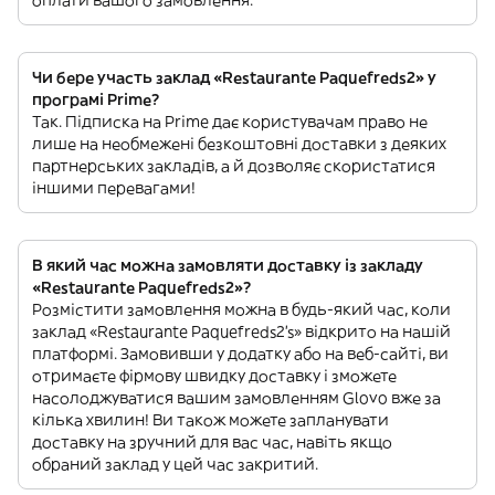
Чи бере участь заклад «Restaurante Paquefreds2» у
програмі Prime?
Так. Підписка на Prime дає користувачам право не
лише на необмежені безкоштовні доставки з деяких
партнерських закладів, а й дозволяє скористатися
іншими перевагами!
В який час можна замовляти доставку із закладу
«Restaurante Paquefreds2»?
Розмістити замовлення можна в будь-який час, коли
заклад «Restaurante Paquefreds2’s» відкрито на нашій
платформі. Замовивши у додатку або на веб-сайті, ви
отримаєте фірмову швидку доставку і зможете
насолоджуватися вашим замовленням Glovo вже за
кілька хвилин! Ви також можете запланувати
доставку на зручний для вас час, навіть якщо
обраний заклад у цей час закритий.