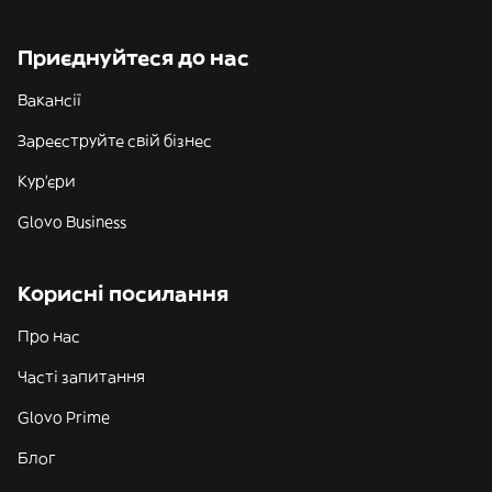
Приєднуйтеся до нас
Вакансії
Зареєструйте свій бізнес
Кур'єри
Glovo Business
Корисні посилання
Про нас
Часті запитання
Glovo Prime
Блог