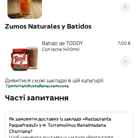
Zumos Naturales y Batidos
Batido de TODDY
7,00 €
Con leche (400ml)
Дивитися схожі заклади в цій категорії:
Гриль
Італійська
Венесуельська
Часті запитання
Як замовити доставку із закладу «Restaurante
Paquefreds2» у м. Torremolinos Benalmadena
Churriana?
Щоб замовити доставку із закладу «Restaurante