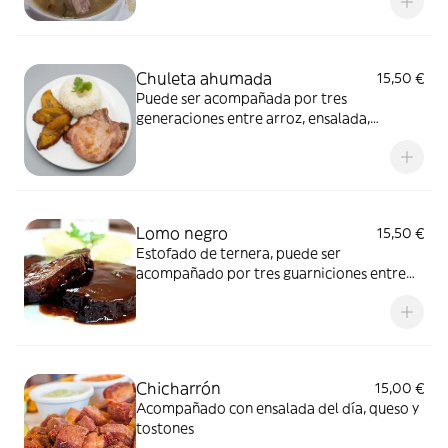
latino
Chuleta ahumada
15,50 €
Puede ser acompañada por tres
generaciones entre arroz, ensalada,
tostones, tajadas, patatas fritas, arepa frita
y yuca frita
Lomo negro
15,50 €
Estofado de ternera, puede ser
acompañado por tres guarniciones entre
arroz, ensalada, tajadas, tostones, yuca
frita, arepa frita y patatas fritas
Chicharrón
15,00 €
Acompañado con ensalada del día, queso y
tostones