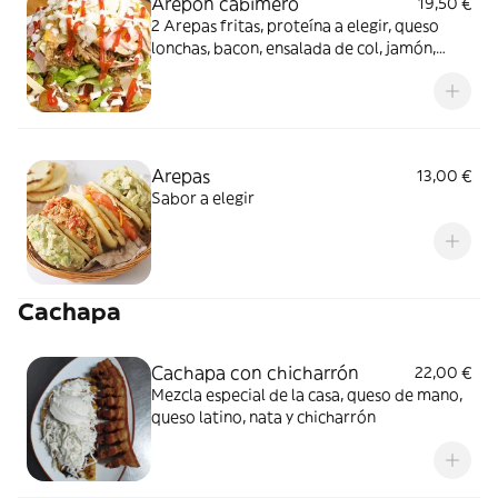
Arepon cabimero
19,50 €
2 Arepas fritas, proteína a elegir, queso
lonchas, bacon, ensalada de col, jamón,
huevo cocido, queso latino y salsas de la
casa
Arepas
13,00 €
Sabor a elegir
Cachapa
Cachapa con chicharrón
22,00 €
Mezcla especial de la casa, queso de mano,
queso latino, nata y chicharrón