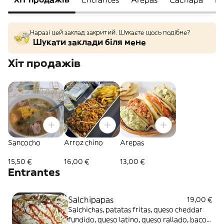
Наразі цей заклад закритий. Шукаєте щось подібне?
Шукати заклади біля мене
Хіт продажів
Sancocho
Arroz chino
Arepas
15,50 €
16,00 €
13,00 €
Entrantes
Salchipapas
19,00 €
Salchichas, patatas fritas, queso cheddar
fundido, queso latino, queso rallado, bacon,