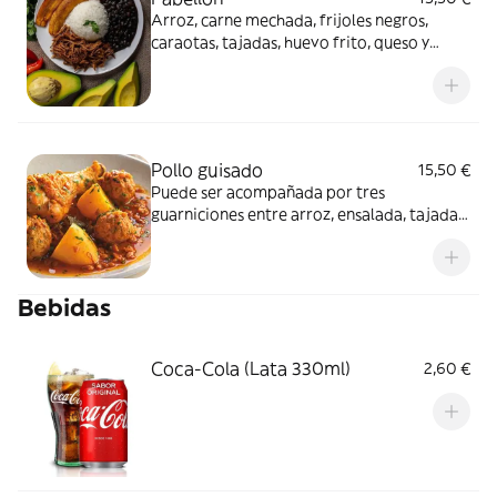
Arroz, carne mechada, frijoles negros,
caraotas, tajadas, huevo frito, queso y
aguacate
Pollo guisado
15,50 €
Puede ser acompañada por tres
guarniciones entre arroz, ensalada, tajadas,
tostones, yuca frita, arepa frita y patatas
fritas
Bebidas
Coca-Cola (Lata 330ml)
2,60 €