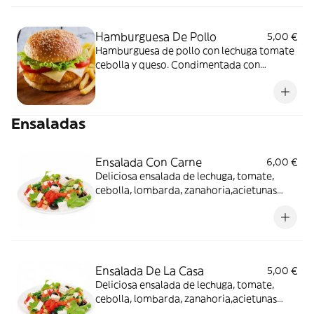
Hamburguesa De Pollo
5,00 €
Hamburguesa de pollo con lechuga tomate
cebolla y queso. Condimentada con
nuestras deliciosas salsas
Ensaladas
Ensalada Con Carne
6,00 €
Deliciosa ensalada de lechuga, tomate,
cebolla, lombarda, zanahoria,acietunas
negras,maiz,pepino acompañada de carne
Ensalada De La Casa
5,00 €
Deliciosa ensalada de lechuga, tomate,
cebolla, lombarda, zanahoria,acietunas
negras,maiz,pepino, queso feta