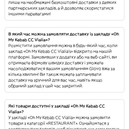
лише на необмежені безкоштовні доставки з деяких
партнерських закладів, а й дозволяє скористатися
іншими перевагами!
В який час можна замовляти доставку із закладу «Oh
My Kebab CC Vialia»?
Розмістити замовлення можна в будь-який час, коли
заклад «Oh My Kebab CC Vialia’s» відкрито на нашій
платформі. Замовивши у додатку або на веб-сайті, ви
отримаєте фірмову швидку доставку і зможете
насолоджуватися вашим замовленням Glovo вже за
кілька хвилин! Ви також можете запланувати
доставку на зручний для вас час, навіть якщо
обраний заклад у цей час закритий.
Які товари доступні у закладі «Oh My Kebab CC
Vialia»?
У закладі «Oh My Kebab CC Vialia» можна замовити
товари з категорії «RESTAURANT». Ознайомтеся з
асортиментом товарів, щоб дізнатися, що саме можна