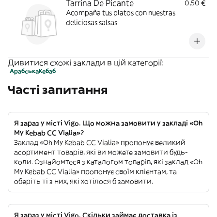
Tarrina De Picante
0,50 €
Acompaña tus platos con nuestras
deliciosas salsas
Дивитися схожі заклади в цій категорії:
Арабська
Кебаб
Часті запитання
Я зараз у місті Vigo. Що можна замовити у закладі «Oh
My Kebab CC Vialia»?
Заклад «Oh My Kebab CC Vialia» пропонує великий
асортимент товарів, які ви можете замовити будь-
коли. Ознайомтеся з каталогом товарів, які заклад «Oh
My Kebab CC Vialia» пропонує своїм клієнтам, та
оберіть ті з них, які хотілося б замовити.
Я зараз у місті Vigo. Скільки займає доставка із