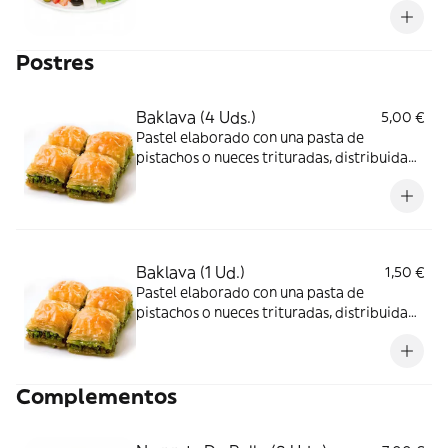
Postres
Baklava (4 Uds.)
5,00 €
Pastel elaborado con una pasta de
pistachos o nueces trituradas, distribuida
en una masa filo y bañado en almíbar o
jarabe de miel.
Baklava (1 Ud.)
1,50 €
Pastel elaborado con una pasta de
pistachos o nueces trituradas, distribuida
en una masa filo y bañado en almíbar o
jarabe de miel.
Complementos