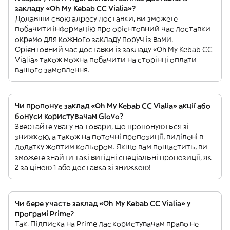
закладу «Oh My Kebab CC Vialia»?
Додавши свою адресу доставки, ви зможете
побачити інформацію про орієнтовний час доставки
окремо для кожного закладу поруч із вами.
Орієнтовний час доставки із закладу «Oh My Kebab CC
Vialia» також можна побачити на сторінці оплати
вашого замовлення.
Чи пропонує заклад «Oh My Kebab CC Vialia» акції або
бонуси користувачам Glovo?
Звертайте увагу на товари, що пропонуються зі
знижкою, а також на поточні пропозиції, виділені в
додатку жовтим кольором. Якщо вам пощастить, ви
зможете знайти такі вигідні спеціальні пропозиції, як
2 за ціною 1 або доставка зі знижкою!
Чи бере участь заклад «Oh My Kebab CC Vialia» у
програмі Prime?
Так. Підписка на Prime дає користувачам право не