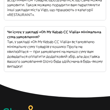
замовити. Також можемо порадити вам переглянути
інші заклади міста Vigo, що працюють у категорії
«RESTAURANT».
Чи існує у закладі «Oh My Kebab CC Vialia» мінімальна
сума замовлення?
Так, у закладі «Oh My Kebab CC Vialia» встановлено
мінімальну суму товарів у кошику. Проте не
хвилюйтеся — при замовленні на меншу суму вам
доведеться оплатити додатковий збір, але доставка
вашого замовлення Glovo буде здійснена в будь-якому
випадку!