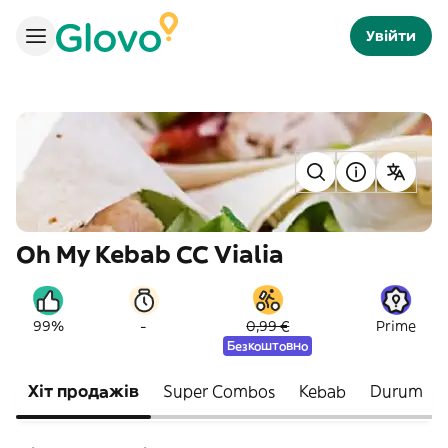
Увійти
Oh My Kebab CC Vialia
-
99%
0,99 €
Prime
Безкоштовно
Хіт продажів
Super Combos
Kebab
Durum