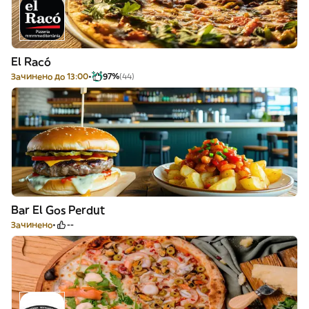
El Racó
Зачинено до 13:00
97%
(44)
Bar El Gos Perdut
Зачинено
--