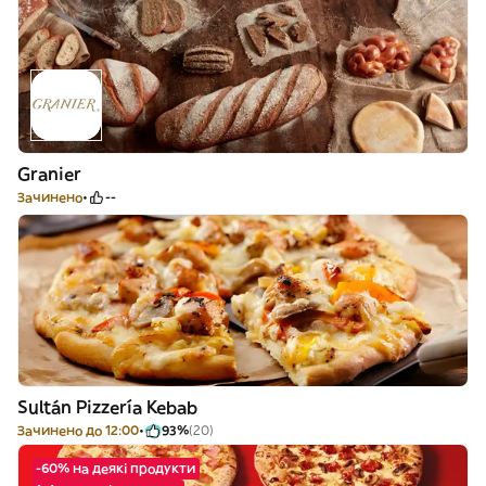
Granier
Зачинено
--
Sultán Pizzería Kebab
Зачинено до 12:00
93%
(20)
-60% на деякі продукти