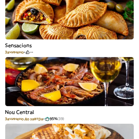
Sensacions
Зачинено
--
Nou Central
Зачинено до завтра
95%
(39)