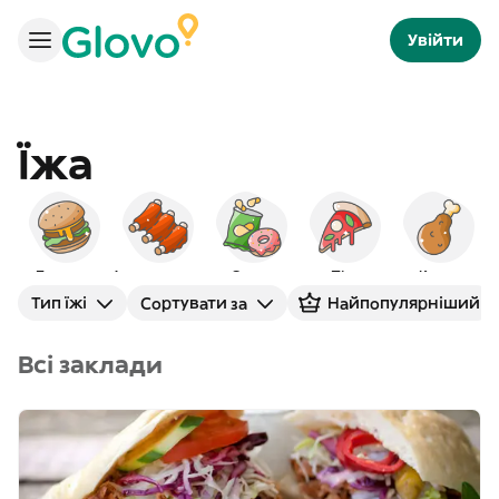
Увійти
Їжа
Бургери
Американська
Снеки
Піца
Курка
Тип їжі
Сортувати за
Найпопулярніший
Всі заклади