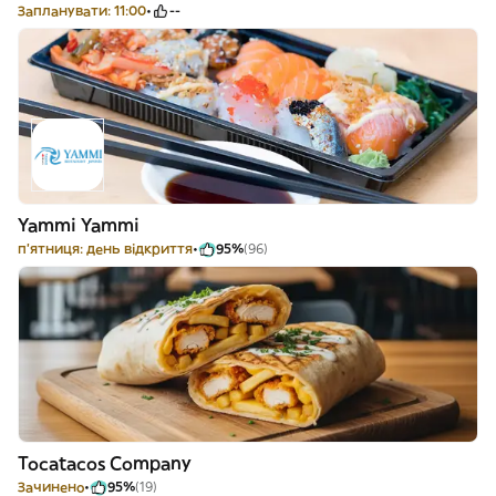
Запланувати: 11:00
--
Yammi Yammi
п'ятниця: день відкриття
95%
(96)
Tocatacos Company
Зачинено
95%
(19)