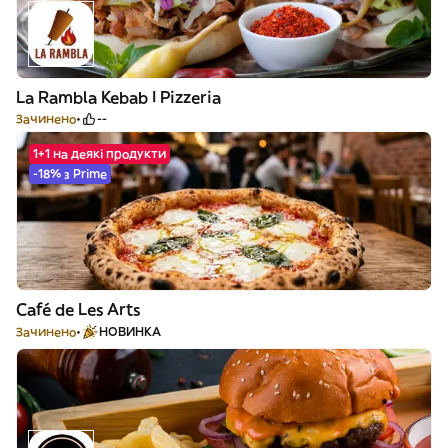
La Rambla Kebab I Pizzeria
Зачинено
--
1+1 на деякі продукти
-18% з Prime
Café de Les Arts
Зачинено
НОВИНКА