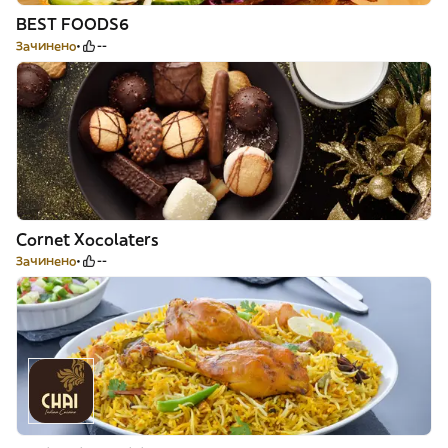
BEST FOODS6
Зачинено
--
Cornet Xocolaters
Зачинено
--