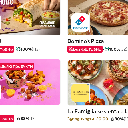
l
Domino's Pizza
товно
100%
(113)
Безкоштовно
100%
(32)
 деякі продукти
La Famiglia se sienta a 
товно
88%
(17)
Запланувати: 20:00
80%
(1