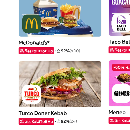
Taco Bel
McDonald's®
Безкош
Безкоштовно
92%
(440)
-60% на
Meneo
Turco Doner Kebab
Безкош
Безкоштовно
92%
(24)