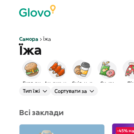
Самора
Їжа
Їжа
Бургери
Американська
Сніданок
Снеки
Пі
Тип їжі
Сортувати за
Всі заклади
-45% на