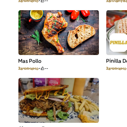
Зачинено
--
Запланува
Mas Pollo
Pinilla 
Зачинено
--
Зачинено