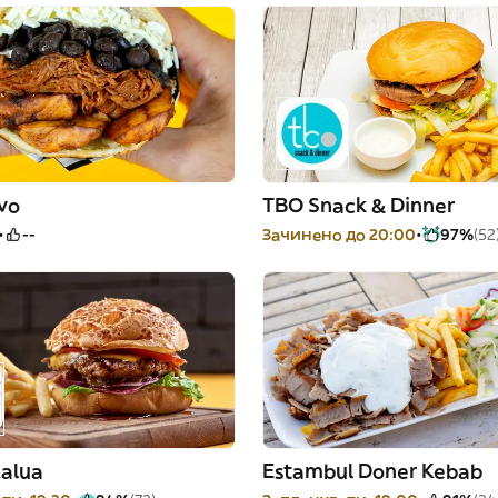
vo
TBO Snack & Dinner
--
Зачинено до 20:00
97%
(52
Kalua
Estambul Doner Kebab