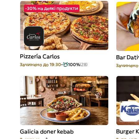
-30% на деякі продукти
Pizzería Carlos
Bar Dati
Зачинено до 19:30
100%
(28)
Зачинено
Galicia doner kebab
Burger 