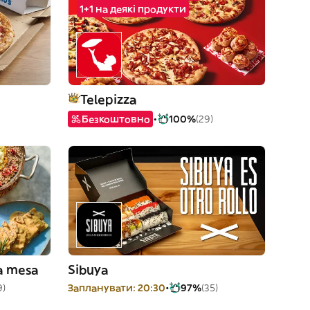
1+1 на деякі продукти
Telepizza
Безкоштовно
100%
(29)
la mesa
Sibuya
9)
Запланувати: 20:30
97%
(35)