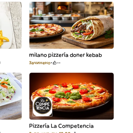
milano pizzería doner kebab
)
Зачинено
--
Pizzería La Competencia