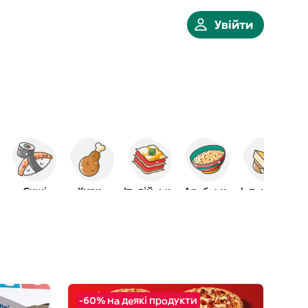
Увійти
Суші
Курка
Італійська
Арабська
Іспанська
-60% на деякі продукти