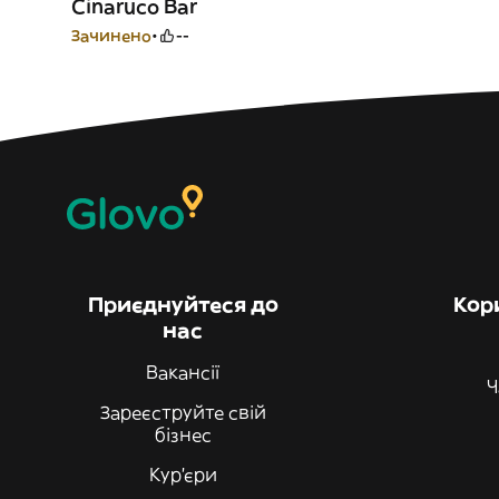
Cinaruco Bar
Зачинено
--
Приєднуйтеся до
Кор
нас
Вакансії
Ч
Зареєструйте свій
бізнес
Кур'єри