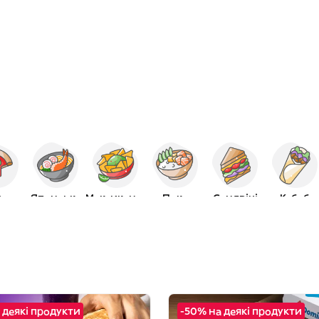
ца
Японська
Мексиканська
Поке
Сендвічі
Кебаб
 деякі продукти
-50% на деякі продукти