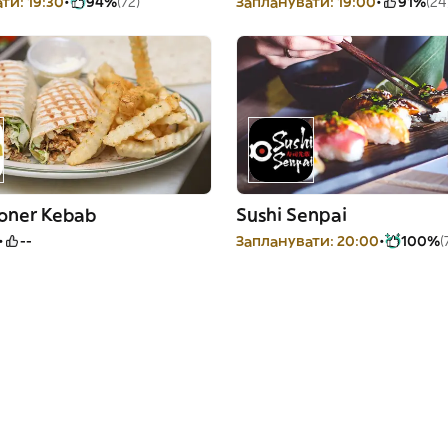
ти: 19:30
94%
(72)
Запланувати: 19:00
91%
(24
Doner Kebab
Sushi Senpai
--
Запланувати: 20:00
100%
(