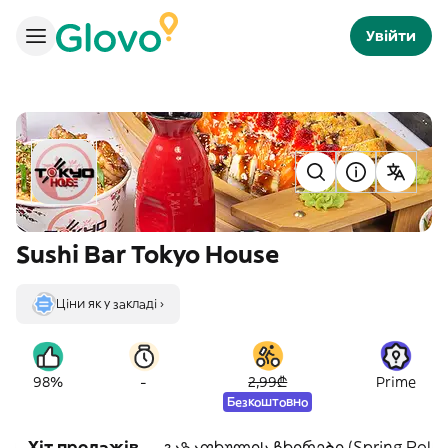
Увійти
Sushi Bar Tokyo House
Ціни як у закладі ›
-
98%
2,99₾
Prime
Безкоштовно
Хіт продажів
გაზაფხულის ჩხირები (Spring Roll)