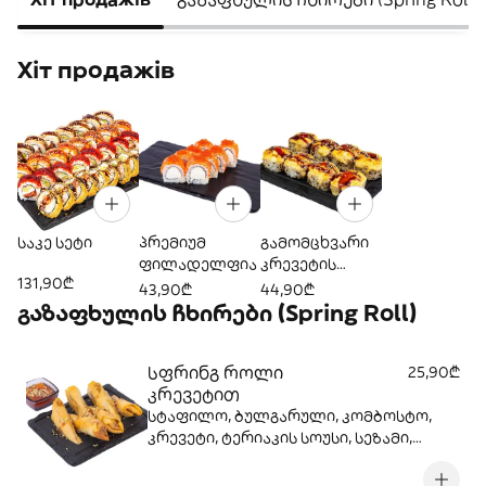
Хіт продажів
საკე სეტი
პრემიუმ
გამომცხვარი
ფილადელფია
კრევეტის
131,90₾
როლი ორმაგი
43,90₾
44,90₾
ყველის
გაზაფხულის ჩხირები (Spring Roll)
სოუსით
სფრინგ როლი
25,90₾
კრევეტით
სტაფილო, ბულგარული, კომბოსტო,
კრევეტი, ტერიაკის სოუსი, სეზამი,
მწვანე ხახვი, თეთრი ხახვი.