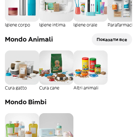
Igiene corpo
Igiene intima
Igiene orale
Parafarmacia
Mondo Animali
Показати все
Cura gatto
Cura cane
Altri animali
Mondo Bimbi