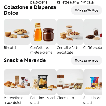
pasticceria
gallette e grissini
in casa
Colazione e Dispensa
Показати все
Dolce
Biscotti
Confetture,
Cereali e fette
Caffè e solubil
miele e creme
biscottate
Snack e Merende
Показати все
Merendine e
Patatine e snack
Cioccolato
Spuntini dolci
snack dolci
salati
salati