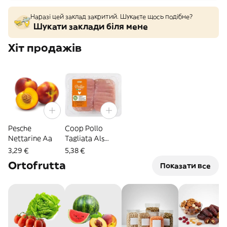
Наразі цей заклад закритий. Шукаєте щось подібне?
Шукати заклади біля мене
Хіт продажів
Pesche
Coop Pollo
Nettarine Aa
Tagliata Als
Gr400 Origi
3,29 €
5,38 €
Ortofrutta
Показати все