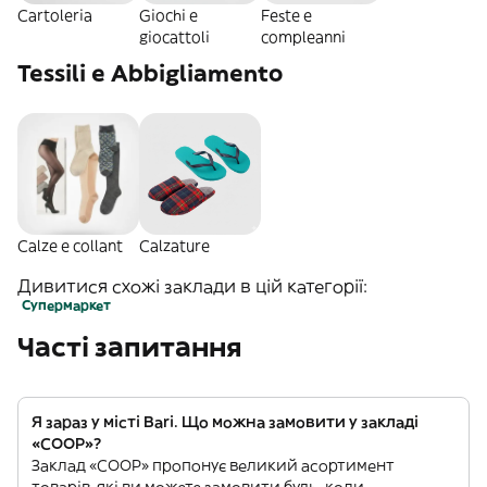
Cartoleria
Giochi e
Feste e
giocattoli
compleanni
Tessili e Abbigliamento
Calze e collant
Calzature
Дивитися схожі заклади в цій категорії:
Супермаркет
Часті запитання
Я зараз у місті Bari. Що можна замовити у закладі
«COOP»?
Заклад «COOP» пропонує великий асортимент