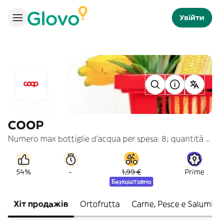
Увійти
COOP
Numero max bottiglie d'acqua per spesa: 8; quantità superiori saranno eliminate.
-
54%
1,99 €
Prime
Безкоштовно
Хіт продажів
Ortofrutta
Carne, Pesce e Salumi