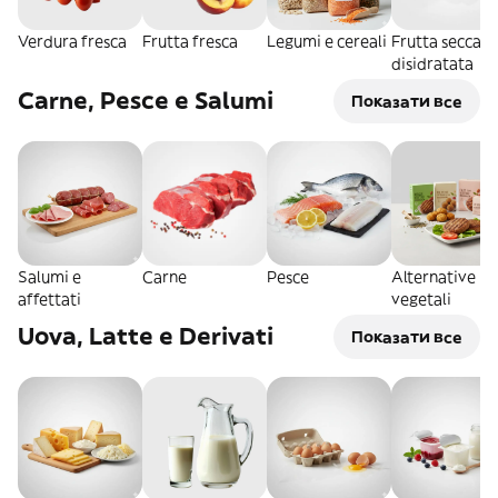
Verdura fresca
Frutta fresca
Legumi e cereali
Frutta secca e
disidratata
Carne, Pesce e Salumi
Показати все
Salumi e
Carne
Pesce
Alternative
affettati
vegetali
Uova, Latte e Derivati
Показати все