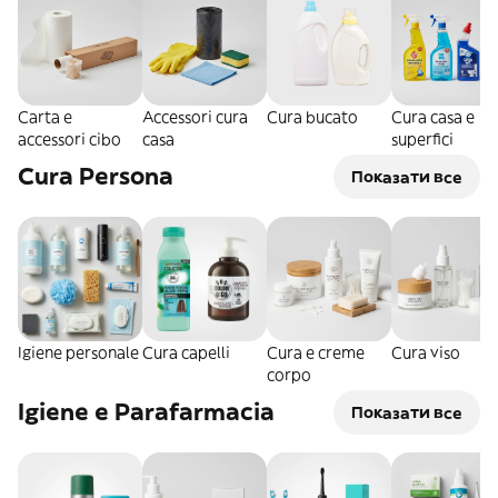
Carta e
Accessori cura
Cura bucato
Cura casa e
accessori cibo
casa
superfici
Cura Persona
Показати все
Igiene personale
Cura capelli
Cura e creme
Cura viso
corpo
Igiene e Parafarmacia
Показати все