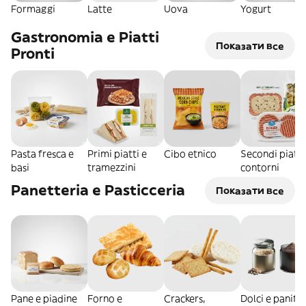
Formaggi
Latte
Uova
Yogurt
Gastronomia e Piatti
Показати все
Pronti
Pasta fresca e
Primi piatti e
Cibo etnico
Secondi piatti
basi
tramezzini
contorni
Panetteria e Pasticceria
Показати все
Pane e piadine
Forno e
Crackers,
Dolci e panific