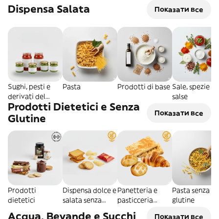
Dispensa Salata
Показати все
Sughi, pesti e
Pasta
Prodotti di base
Sale, spezie e
derivati del
salse
Prodotti Dietetici e Senza
pomodoro
Показати все
Glutine
Prodotti
Dispensa dolce e
Panetteria e
Pasta senza
dietetici
salata senza
pasticceria
glutine
glutine
senza glutine
Acqua, Bevande e Succhi
Показати все