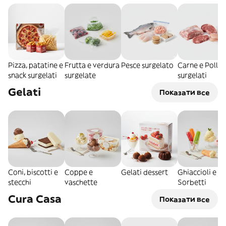
Pizza, patatine e
Frutta e verdura
Pesce surgelato
Carne e Pollo
snack surgelati
surgelate
surgelati
Gelati
Показати все
Coni, biscotti e
Coppe e
Gelati dessert
Ghiaccioli e
stecchi
vaschette
Sorbetti
Cura Casa
Показати все