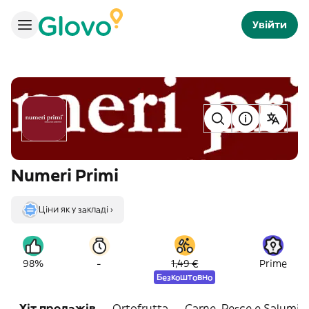
Увійти
Numeri Primi
Ціни як у закладі ›
-
98%
1,49 €
Prime
Безкоштовно
Хіт продажів
Ortofrutta
Carne, Pesce e Salumi