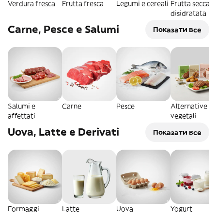
Verdura fresca
Frutta fresca
Legumi e cereali
Frutta secca e
disidratata
Carne, Pesce e Salumi
Показати все
Salumi e
Carne
Pesce
Alternative
affettati
vegetali
Uova, Latte e Derivati
Показати все
Formaggi
Latte
Uova
Yogurt