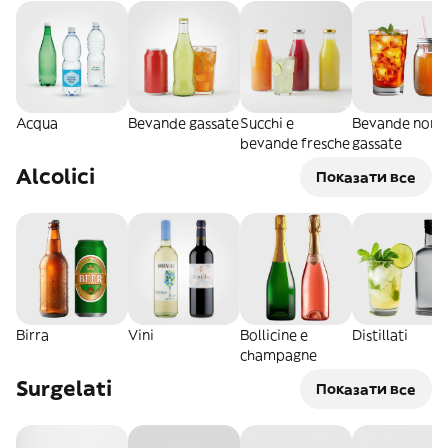
Acqua
Bevande gassate
Succhi e
Bevande non
bevande fresche
gassate
Alcolici
Показати все
Birra
Vini
Bollicine e
Distillati
champagne
Surgelati
Показати все