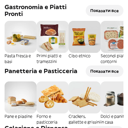
Gastronomia e Piatti
Показати все
Pronti
Pasta fresca e
Primi piatti e
Cibo etnico
Secondi piatti
basi
tramezzini
contorni
Panetteria e Pasticceria
Показати все
Pane e piadine
Forno e
Crackers,
Dolci e panific
pasticceria
gallette e grissini
in casa