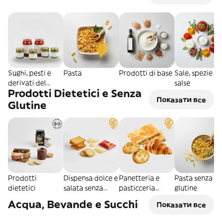
Sughi, pesti e
Pasta
Prodotti di base
Sale, spezie e
derivati del
salse
Prodotti Dietetici e Senza
pomodoro
Показати все
Glutine
Prodotti
Dispensa dolce e
Panetteria e
Pasta senza
dietetici
salata senza
pasticceria
glutine
glutine
senza glutine
Acqua, Bevande e Succhi
Показати все