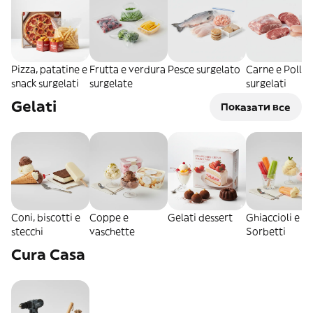
Pizza, patatine e
Frutta e verdura
Pesce surgelato
Carne e Pollo
snack surgelati
surgelate
surgelati
Gelati
Показати все
Coni, biscotti e
Coppe e
Gelati dessert
Ghiaccioli e
stecchi
vaschette
Sorbetti
Cura Casa