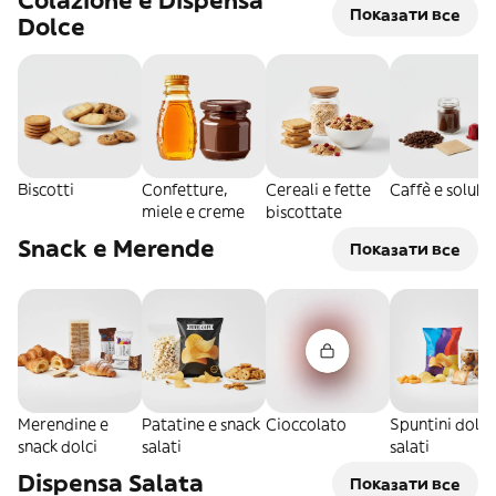
Colazione e Dispensa
Показати все
Dolce
Biscotti
Confetture,
Cereali e fette
Caffè e solubil
miele e creme
biscottate
Snack e Merende
Показати все
Merendine e
Patatine e snack
Cioccolato
Spuntini dolci
snack dolci
salati
salati
Dispensa Salata
Показати все