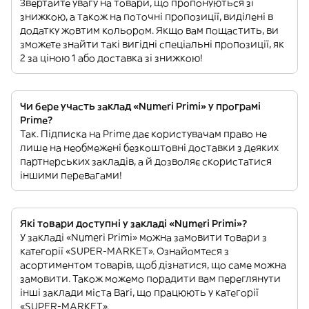
Звертайте увагу на товари, що пропонуються зі
знижкою, а також на поточні пропозиції, виділені в
додатку жовтим кольором. Якщо вам пощастить, ви
зможете знайти такі вигідні спеціальні пропозиції, як
2 за ціною 1 або доставка зі знижкою!
Чи бере участь заклад «Numeri Primi» у програмі
Prime?
Так. Підписка на Prime дає користувачам право не
лише на необмежені безкоштовні доставки з деяких
партнерських закладів, а й дозволяє скористатися
іншими перевагами!
Які товари доступні у закладі «Numeri Primi»?
У закладі «Numeri Primi» можна замовити товари з
категорії «SUPER-MARKET». Ознайомтеся з
асортиментом товарів, щоб дізнатися, що саме можна
замовити. Також можемо порадити вам переглянути
інші заклади міста Bari, що працюють у категорії
«SUPER-MARKET».