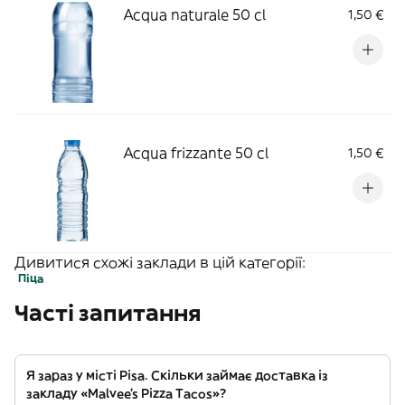
Acqua naturale 50 cl
1,50 €
Acqua frizzante 50 cl
1,50 €
Дивитися схожі заклади в цій категорії:
Піца
Часті запитання
Я зараз у місті Pisa. Скільки займає доставка із
закладу «Malvee’s Pizza Tacos»?