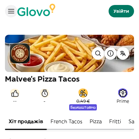
Увійти
Malvee’s Pizza Tacos
-
--
0,49 €
Prime
Безкоштовно
Хіт продажів
French Tacos
Pizza
Fritti
Sals