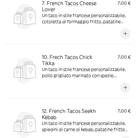
7. French Tacos Cheese
7,00 €
Lover
Un taco in stile francese personalizzabile,
cotoletta di formaggio fritto, patatine
fritte con scelta di salse e aggiunte extra
10. Frech Tacos Chick
7,00 €
Tikka
Un taco in stile francese personalizzabile,
pollo grigliato marinato con spezie,
patatine fritte con scelta di salse e aggiunte
extra
12. French Tacos Seekh
7,00 €
Kebab
Un taco in stile francese personalizzabile,
spiedini di carne di kebab, patatine fritte
con scelta di salse e aggiunte extra