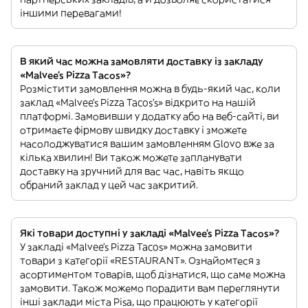
іншими перевагами!
В який час можна замовляти доставку із закладу
«Malvee’s Pizza Tacos»?
Розмістити замовлення можна в будь-який час, коли
заклад «Malvee’s Pizza Tacos’s» відкрито на нашій
платформі. Замовивши у додатку або на веб-сайті, ви
отримаєте фірмову швидку доставку і зможете
насолоджуватися вашим замовленням Glovo вже за
кілька хвилин! Ви також можете запланувати
доставку на зручний для вас час, навіть якщо
обраний заклад у цей час закритий.
Які товари доступні у закладі «Malvee’s Pizza Tacos»?
У закладі «Malvee’s Pizza Tacos» можна замовити
товари з категорії «RESTAURANT». Ознайомтеся з
асортиментом товарів, щоб дізнатися, що саме можна
замовити. Також можемо порадити вам переглянути
інші заклади міста Pisa, що працюють у категорії