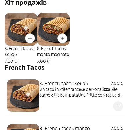
Хіт продажів
3. French tacos
8. French tacos
Kebab
manzo macinato
7,00 €
7,00 €
French Tacos
3. French tacos Kebab
7,00 €
Un taco in stile francese personalizzabile,
carne di kebab, patatine fritte con scelta di
salse e aggiunte extra
8. French tacos manzo
7,00 €