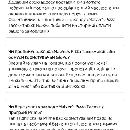
Додавши свою адресу доставки, ви зможете
побачити інформацію про орієнтовний час доставки
окремо для кожного закладу поруч із вами.
Орієнтовний час доставки із закладу «Malvee’s Pizza
Tacos» також можна побачити на сторінці оплати
вашого замовлення.
Чи пропонує заклад «Malvee’s Pizza Tacos» акції або
бонуси користувачам Glovo?
Звертайте увагу на товари, що пропонуються зі
знижкою, а також на поточні пропозиції, виділені в
додатку жовтим кольором. Якщо вам пощастить, ви
зможете знайти такі вигідні спеціальні пропозиції, як
2 за ціною 1 або доставка зі знижкою!
Чи бере участь заклад «Malvee’s Pizza Tacos» у
програмі Prime?
Так. Підписка на Prime дає користувачам право не
лише на необмежені безкоштовні доставки з деяких
партнерських закладів, а й дозволяє скористатися