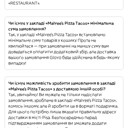
«RESTAURANT».
Чи існує у закладі «Malvee’s Pizza Tacos» мінімальна
сума замовлення?
Так, у закладі «Malvee’s Pizza Tacos» встановлено
мінімальну суму товарів у кошику. Проте не
хвилюйтеся — при замовленні на меншу суму вам
доведеться оплатити додатковий збір, але доставка
вашого замовлення Glovo буде здійснена в будь-якому
випадку!
Чи існує можливість зробити замовлення в закладі
«Malvee’s Pizza Tacos» з доставкою іншій особі?
Так, звичайно! Ви можете не тільки надіслати
замовлення, зроблене в закладі «Malvee’s Pizza Tacos»,
комусь іншому, але й зробити це в форматі подарунка.
Для цього потрібно лише вказати правильну адресу
доставки в місті Pisa. Безпосередньо перед
підтвердженням замовлення ви зможете додати