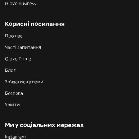
Glovo Business
Корисні посилання
Про нас
Часті запитання
Glovo Prime
Блог
Зв'язатися з нами
Безпека
Увійти
Ми у соціальних мережах
Instagram