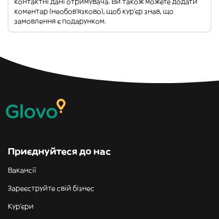
контактні дані отримувача. Ви також можете додати
коментар (необов'язково), щоб кур'єр знав, що
замовлення є подарунком.
Приєднуйтеся до нас
Вакансії
Зареєструйте свій бізнес
Кур'єри