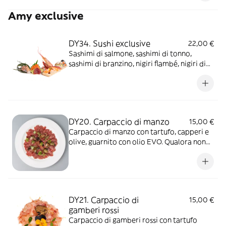
Amy exclusive
DY34. Sushi exclusive
22,00 €
Sashimi di salmone, sashimi di tonno,
sashimi di branzino, nigiri flambé, nigiri di
tonno, nigiri di branzino, uramaki, scampi,
gambero viola, gamberone cotto e
hosomaki omakase.
DY20. Carpaccio di manzo
15,00 €
Carpaccio di manzo con tartufo, capperi e
olive, guarnito con olio EVO. Qualora non
sia disponibile fresca, potrà essere
utilizzata materia prima surgelata o
congelata all’origine di alta qualità.
DY21. Carpaccio di
15,00 €
gamberi rossi
Carpaccio di gamberi rossi con tartufo