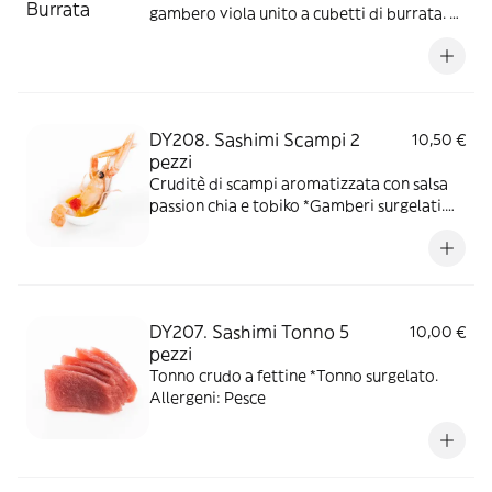
gambero viola unito a cubetti di burrata. A
concludere il piatto olio verde, salsa
teriyaki e gocce di salsa al mango.
*Gamberi e tonno surgelati. Allergeni:
Latte/Crostacei/Pesce/soia/Solfiti/Glutine
DY208. Sashimi Scampi 2
10,50 €
pezzi
Cruditè di scampi aromatizzata con salsa
passion chia e tobiko *Gamberi surgelati.
Allergeni: Pesce
DY207. Sashimi Tonno 5
10,00 €
pezzi
Tonno crudo a fettine *Tonno surgelato.
Allergeni: Pesce