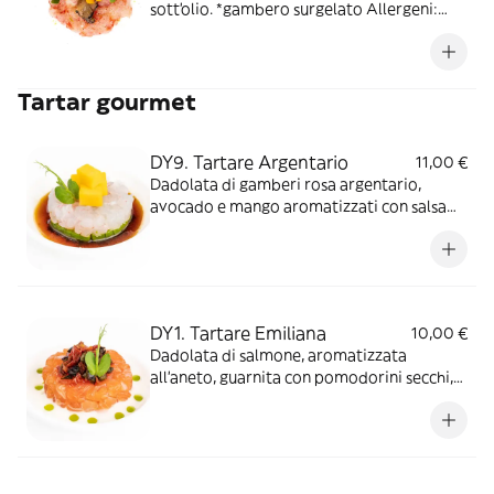
sott'olio. *gambero surgelato Allergeni:
Crostacei
Tartar gourmet
DY9. Tartare Argentario
11,00 €
Dadolata di gamberi rosa argentario,
avocado e mango aromatizzati con salsa
sudachi
DY1. Tartare Emiliana
10,00 €
Dadolata di salmone, aromatizzata
all'aneto, guarnita con pomodorini secchi,
olive nere, capperi. Salsa allo yogurt di soia
e olio verde