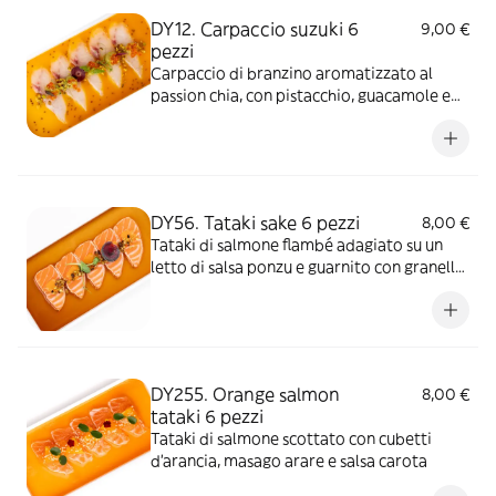
DY12. Carpaccio suzuki 6
9,00 €
pezzi
Carpaccio di branzino aromatizzato al
passion chia, con pistacchio, guacamole e
ikura
DY56. Tataki sake 6 pezzi
8,00 €
Tataki di salmone flambé adagiato su un
letto di salsa ponzu e guarnito con granella
di pistacchio con salsa spicy cream. *Piatto
piccante
DY255. Orange salmon
8,00 €
tataki 6 pezzi
Tataki di salmone scottato con cubetti
d'arancia, masago arare e salsa carota