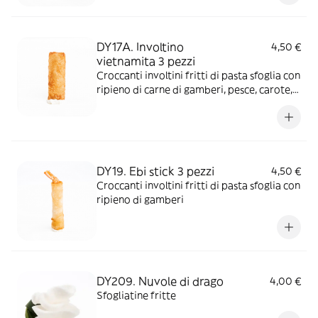
DY17A. Involtino
4,50 €
vietnamita 3 pezzi
Croccanti involtini fritti di pasta sfoglia con
ripieno di carne di gamberi, pesce, carote,
cipolle, funghi e germogli di soia
DY19. Ebi stick 3 pezzi
4,50 €
Croccanti involtini fritti di pasta sfoglia con
ripieno di gamberi
DY209. Nuvole di drago
4,00 €
Sfogliatine fritte