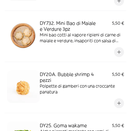
DY732. Mini Bao di Maiale
5,50 €
e Verdure 3pz
Mini bao cotti al vapore ripieni di carne di
maiale e verdure, insaporiti con salsa di
soia. Allergeni: glutine, soia, semi di
sesamo, molluschi.
DY20A. Bubble shrimp 4
5,50 €
pezzi
Polpette di gamberi con una croccante
panatura
DY25. Goma wakame
5,50 €