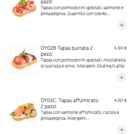
pezzi
Tapas con pomodorini speziati, salmone e
philadelphia. Guarnito con tobiko.
Allergeni: Glutine/Pesce/Tobiko/Latte
DY02B Tapas burrata 2
4,50 €
pezzi
Tapas con pomodorini speziati, mozzarella
di burrata e olive. Allergeni: Glutine/Latte
DY03C. Tapas affumicato
4,50 €
2 pezzi
Tapas con salmone affumicato, rucola e
philadelphia. Allergeni:
Glutine/Pesce/Latte