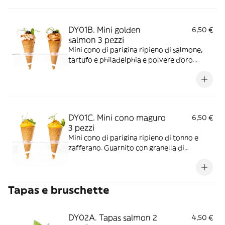
/Solfiti
DY01B. Mini golden
6,50 €
salmon 3 pezzi
Mini cono di parigina ripieno di salmone,
tartufo e philadelphia e polvere d'oro.
Allergeni:
Glutine/Pesce/Latte/uova/Soia/Senape
DY01C. Mini cono maguro
6,50 €
3 pezzi
Mini cono di parigina ripieno di tonno e
zafferano. Guarnito con granella di
pistacchio. Allergeni:
Glutine/Pesce/Latte/Frutta a
guscio/Soia/Senape/Uova/Solfiti
Tapas e bruschette
DY02A. Tapas salmon 2
4,50 €