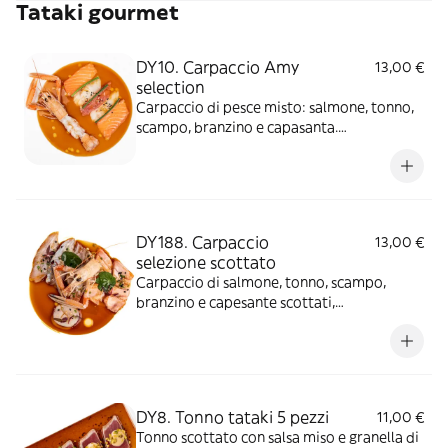
Tataki gourmet
DY10. Carpaccio Amy
13,00 €
selection
Carpaccio di pesce misto: salmone, tonno,
scampo, branzino e capasanta.
Aromatizzato con sesamo, salsa ponzu e
olio EVO. *Tonno, scampo e capasanta
surgelati
DY188. Carpaccio
13,00 €
selezione scottato
Carpaccio di salmone, tonno, scampo,
branzino e capesante scottati,
aromatizzato con semi di sesamo, salsa di
soia cantonese, erba cipollina e olio EVO
DY8. Tonno tataki 5 pezzi
11,00 €
Tonno scottato con salsa miso e granella di