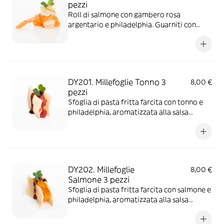
pezzi
Roll di salmone con gambero rosa
argentario e philadelphia. Guarniti con
mandorle e salsa sudachi. Allergeni:
Crostacei/ Soia/ Latte/ Frutta a
guscio/Glutine/Pesce/Semi di
sesamo/Senape
DY201. Millefoglie Tonno 3
8,00 €
pezzi
Sfoglia di pasta fritta farcita con tonno e
philadelphia, aromatizzata alla salsa
teriyaki e miso. *Tonno surgelato. Allergeni:
Glutine/Pesce/Latte/Soia/Uova
DY202. Millefoglie
8,00 €
Salmone 3 pezzi
Sfoglia di pasta fritta farcita con salmone e
philadelphia, aromatizzata alla salsa
teriyaki e salsa spicy cream.*PIATTO
PICCANTE. Allergeni: