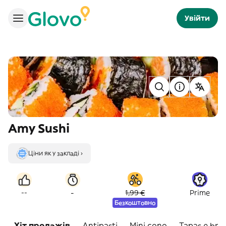
Увійти
Amy Sushi
Ціни як у закладі ›
-
--
1,99 €
Prime
Безкоштовно
Хіт продажів
Antipasti
Mini cono
Tapas e bru