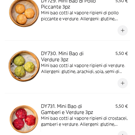
DY729. Mini Bao di Pollo
5,50 €
Piccante 3pz
Mini bao cotti al vapore ripieni di pollo
piccante e verdure. Allergeni: glutine,
arachidi, soia, semi di sesamo, anidride
solforosa e solfiti, molluschi.
DY730. Mini Bao di
5,50 €
Verdure 3pz
Mini bao cotti al vapore ripieni di verdure.
Allergeni: glutine, arachidi, soia, semi di
sesamo, molluschi.
DY731. Mini Bao di
5,50 €
Gamberi e Verdure 3pz
Mini bao cotti al vapore ripieni di crostacei,
gamberi e verdure. Allergeni: glutine,
crostacei, arachidi, soia.