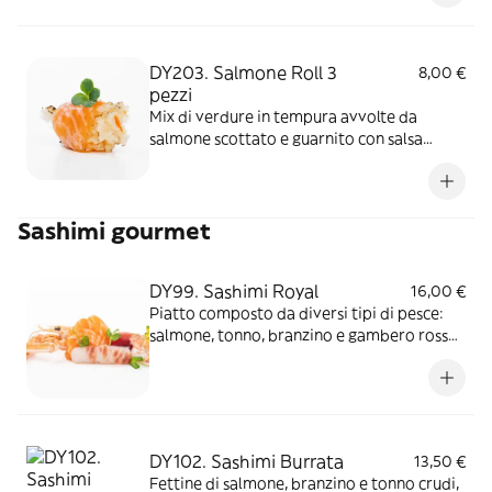
Glutine/Pesce/Latte/Uova/Soia
DY203. Salmone Roll 3
8,00 €
pezzi
Mix di verdure in tempura avvolte da
salmone scottato e guarnito con salsa
sesamo
Sashimi gourmet
DY99. Sashimi Royal
16,00 €
Piatto composto da diversi tipi di pesce:
salmone, tonno, branzino e gambero rosso
marzara del vallo o scampo. Allergeni:
Crostacei/Pesce
DY102. Sashimi Burrata
13,50 €
Fettine di salmone, branzino e tonno crudi,