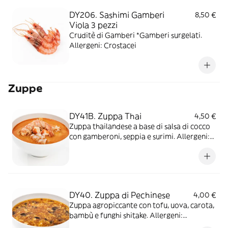
DY206. Sashimi Gamberi
8,50 €
Viola 3 pezzi
Cruditè di Gamberi *Gamberi surgelati.
Allergeni: Crostacei
Zuppe
DY41B. Zuppa Thai
4,50 €
Zuppa thailandese a base di salsa di cocco
con gamberoni, seppia e surimi. Allergeni:
Crostacei/Latte/Frutta a
guscio/Molluschi/Soia/Pesce/
DY40. Zuppa di Pechinese
4,00 €
Zuppa agropiccante con tofu, uova, carota,
bambù e funghi shitake. Allergeni:
Glutine/Uova/Soia