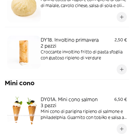
di maiale, cavolo cinese, salsa di soia e olio
di sesamo
DY18. Involtino primavera
2,50 €
2 pezzi
Croccante involtino fritto di pasta sfoglia
con gustoso ripieno di verdure
Mini cono
DY01A. Mini cono salmon
6,50 €
3 pezzi
Mini cono di parigina ripieno di salmone e
philadelphia. Guarnito con tobiko e salsa al
mango. Allergeni:
Glutine/Pesce/Latte/Tobiko/Soia/Senape