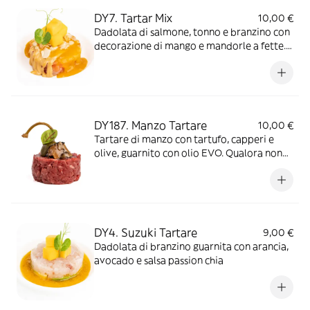
DY7. Tartar Mix
10,00 €
Dadolata di salmone, tonno e branzino con
decorazione di mango e mandorle a fette.
Adagiata su salsa di mango e miso
DY187. Manzo Tartare
10,00 €
Tartare di manzo con tartufo, capperi e
olive, guarnito con olio EVO. Qualora non
sia disponibile fresca, potrà essere
utilizzata materia prima surgelata o
congelata all’origine di alta qualità.
DY4. Suzuki Tartare
9,00 €
Dadolata di branzino guarnita con arancia,
avocado e salsa passion chia