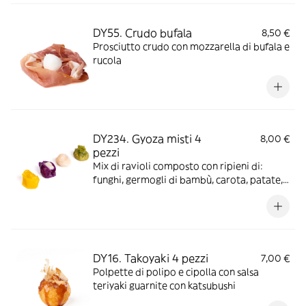
DY55. Crudo bufala
8,50 €
Prosciutto crudo con mozzarella di bufala e
rucola
DY234. Gyoza misti 4
8,00 €
pezzi
Mix di ravioli composto con ripieni di:
funghi, germogli di bambù, carota, patate,
cipolla, mais, mazzancolle tropicali, pesce
panpasio
DY16. Takoyaki 4 pezzi
7,00 €
Polpette di polipo e cipolla con salsa
teriyaki guarnite con katsubushi