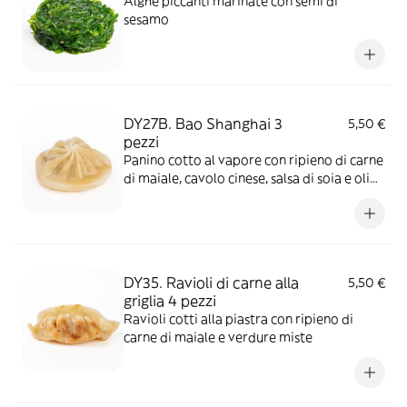
Alghe piccanti marinate con semi di
sesamo
DY27B. Bao Shanghai 3
5,50 €
pezzi
Panino cotto al vapore con ripieno di carne
di maiale, cavolo cinese, salsa di soia e olio
di sesamo
DY35. Ravioli di carne alla
5,50 €
griglia 4 pezzi
Ravioli cotti alla piastra con ripieno di
carne di maiale e verdure miste