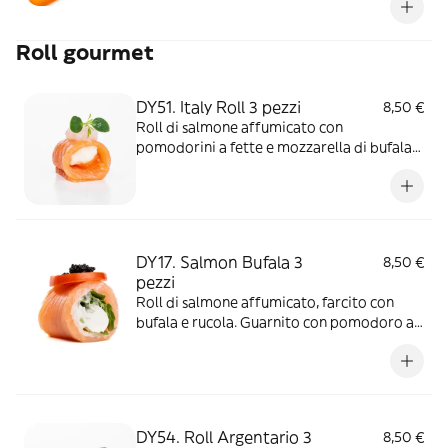
Roll gourmet
DY51. Italy Roll 3 pezzi
8,50 €
Roll di salmone affumicato con
pomodorini a fette e mozzarella di bufala
fresca. Guarniti con gambero rosa.
Allergeni: Crostacei/ Pesce/ Latte
DY17. Salmon Bufala 3
8,50 €
pezzi
Roll di salmone affumicato, farcito con
bufala e rucola. Guarnito con pomodoro a
fette e tobiko. Allergeni:
Latte/Pesce/Tobiko
DY54. Roll Argentario 3
8,50 €