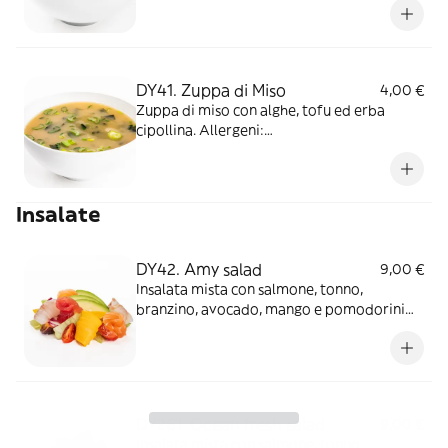
DY41. Zuppa di Miso
4,00 €
Zuppa di miso con alghe, tofu ed erba
cipollina. Allergeni:
Soia/Glutine/Pesce/Uova
Insalate
DY42. Amy salad
9,00 €
Insalata mista con salmone, tonno,
branzino, avocado, mango e pomodorini
accompagnati con salsa goma salada.
Allergeni: Glutine/ Pesce/ Soia/ Semi di
sesamo
DY261. Ocean fresh salad
9,00 €
Insalata mista con salmone, tonno,