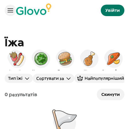
Увійти
Їжа
Фаст-фуд
Халяльна
Бургери
Курка
Європейська
М
Тип їжі
Сортувати за
Найпопулярніший
0 результатів
Скинути