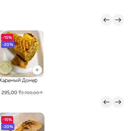
-15%
-20%
Жареный Донер
2 295,00 ₸
2 700,00 ₸
-15%
-20%