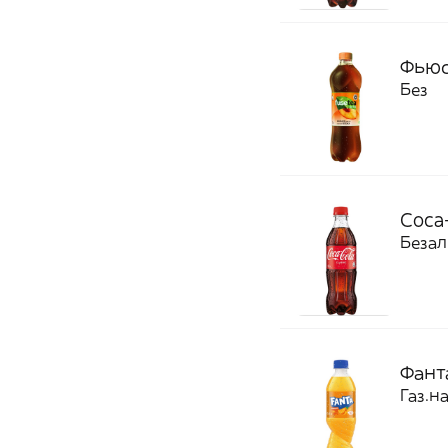
Фьюс
Без
Coca-
Безал
Фанта
Газ.н