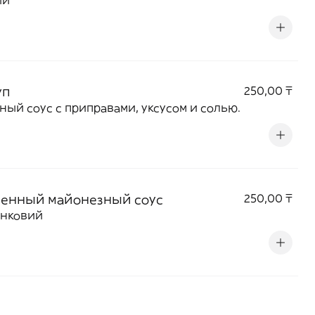
ый
уп
250,00 ₸
ный соус с приправами, уксусом и солью.
енный майонезный соус
250,00 ₸
анковий