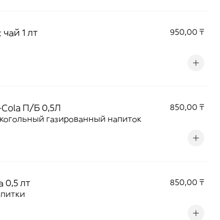
 чай 1 лт
950,00 ₸
Cola П/Б 0,5Л
850,00 ₸
когольный газированный напиток
 0,5 лт
850,00 ₸
апитки