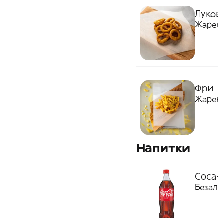
Луков
Жаре
Фри
Жаре
Напитки
Coca-
Безал