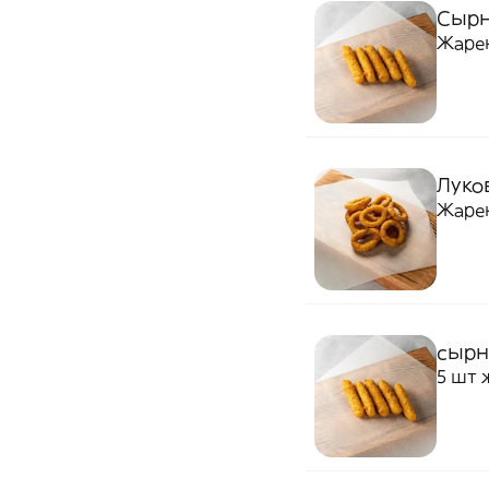
Сырн
Жаре
Луков
Жаре
сырн
5 шт 