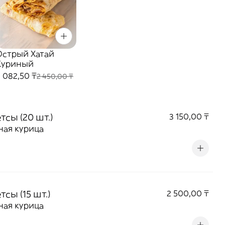
Острый Хатай
Куриный
2 082,50 ₸
2 450,00 ₸
тсы (20 шт.)
3 150,00 ₸
ная курица
тсы (15 шт.)
2 500,00 ₸
ная курица