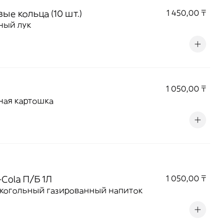
ые кольца (10 шт.)
1 450,00 ₸
ный лук
1 050,00 ₸
ная картошка
Cola П/Б 1Л
1 050,00 ₸
когольный газированный напиток