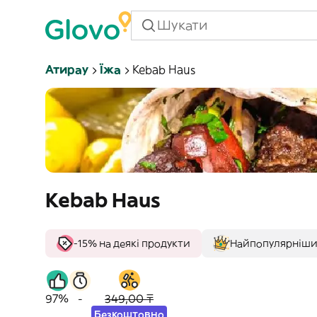
Атирау
Їжа
Kebab Haus
Kebab Haus
-15% на деякі продукти
Найпопулярніши
97%
-
349,00 ₸
Безкоштовно