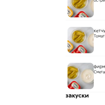
остр
кетч
Томат
фирм
Смет
закуски