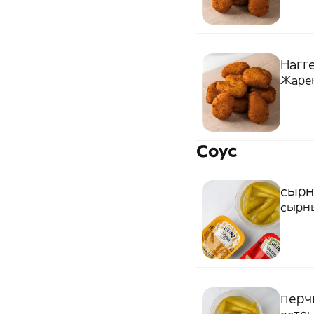
Нагге
Жаре
Соус
сырн
сырн
перч