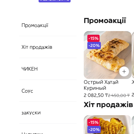
Промоакції
Промоакції
-15%
-20%
Хіт продажів
ЧИКЕН
Острый Хатай
Куриный
Соус
2 082,50 ₸
2 450,00 ₸
Хіт продажів
закуски
-15%
-20%