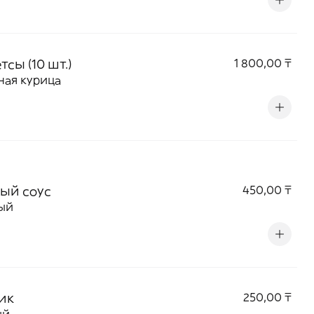
тсы (10 шт.)
1 800,00 ₸
ная курица
ый соус
450,00 ₸
ый
ик
250,00 ₸