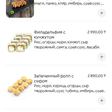
унаги, панко, кляр, имбирь, соев соус ,
васаби.
Филадельфия с
2 990,00 ₸
кунжутом
Рис, огурцы, нори, кунжут, сыр
творожный, семга, соев соус, васаби.
Запеченный ролл с
2 890,00 ₸
сыром
Рис, нори, курица, огурцы, сыр
творожный, соус тобико, имбирь, соев
соус.