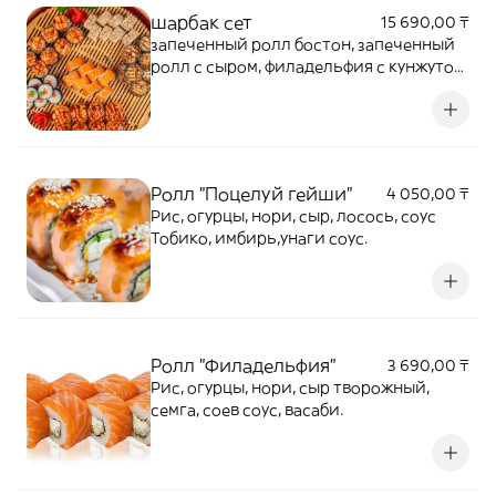
шарбак сет
15 690,00 ₸
запеченный ролл бостон, запеченный
ролл с сыром, филадельфия с кунжутом,
филадельфия, сяке, мяке.
Ролл "Поцелуй гейши"
4 050,00 ₸
Рис, огурцы, нори, сыр, лосось, соус
Тобико, имбирь,унаги соус.
Ролл "Филадельфия"
3 690,00 ₸
Рис, огурцы, нори, сыр творожный,
семга, соев соус, васаби.