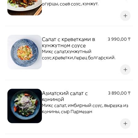
огурцы, соев соус, кунжут.
Салат с креветками в
3 990,00 ₸
кунжутном соусе
Микс салат,кунжутный
соус,креветки,перец болгарский.
Азиатский салат с
3 890,00 ₸
кониной
Микс салат, имбирный соус, вырезка из
конины, сыр Пармезан