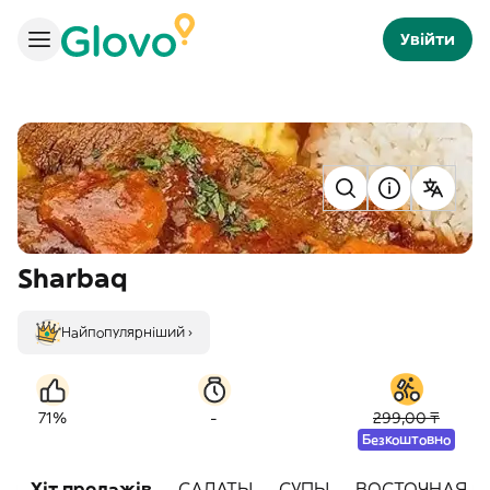
Увійти
Sharbaq
Найпопулярніший ›
-
71%
299,00 ₸
Безкоштовно
Хіт продажів
САЛАТЫ
СУПЫ
ВОСТОЧНАЯ К