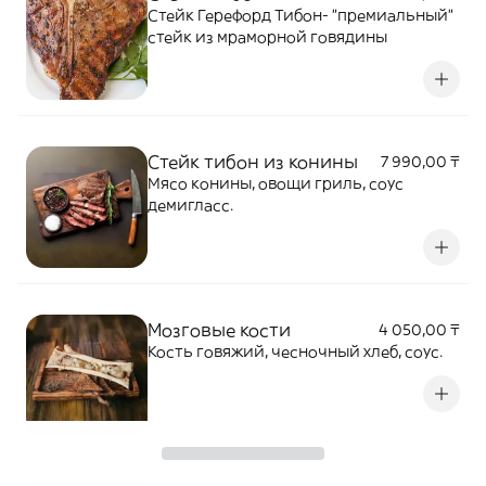
Стейк Герефорд Тибон- "премиальный"
стейк из мраморной говядины
Стейк тибон из конины
7 990,00 ₸
Мясо конины, овощи гриль, соус
демигласс.
Мозговые кости
4 050,00 ₸
Кость говяжий, чесночный хлеб, соус.