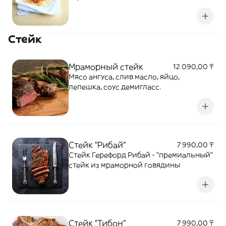
Стейк
Мраморный стейк
12 090,00 ₸
Мясо ангуса, слив масло, яйцо,
лепешка, соус демигласс.
Стейк "Рибай"
7 990,00 ₸
Стейк Герефорд Рибай - "премиальный"
стейк из мраморной говядины
Стейк "Тибон"
7 990,00 ₸