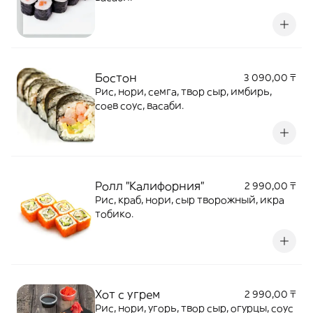
Бостон
3 090,00 ₸
Рис, нори, семга, твор сыр, имбирь,
соев соус, васаби.
Ролл "Калифорния"
2 990,00 ₸
Рис, краб, нори, сыр творожный, икра
тобико.
Хот с угрем
2 990,00 ₸
Рис, нори, угорь, твор сыр, огурцы, соус