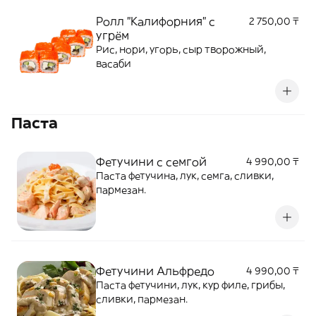
Ролл "Калифорния" с
2 750,00 ₸
угрём
Рис, нори, угорь, сыр творожный,
васаби
Паста
Фетучини с семгой
4 990,00 ₸
Паста фетучина, лук, семга, сливки,
пармезан.
Фетучини Альфредо
4 990,00 ₸
Паста фетучини, лук, кур филе, грибы,
сливки, пармезан.