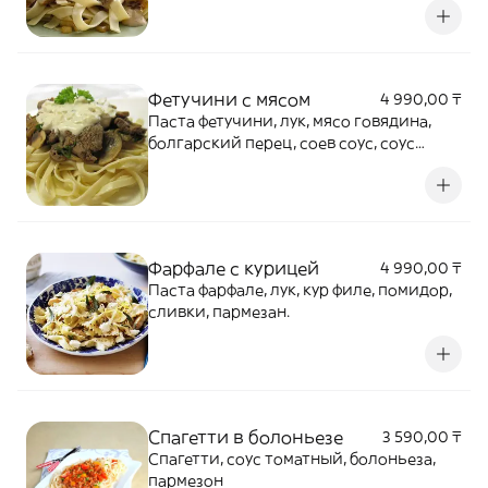
Фетучини с мясом
4 990,00 ₸
Паста фетучини, лук, мясо говядина,
болгарский перец, соев соус, соус
терияки, соус кисло-сладкий
Фарфале с курицей
4 990,00 ₸
Паста фарфале, лук, кур филе, помидор,
сливки, пармезан.
Спагетти в болоньезе
3 590,00 ₸
Спагетти, соус томатный, болоньеза,
пармезон