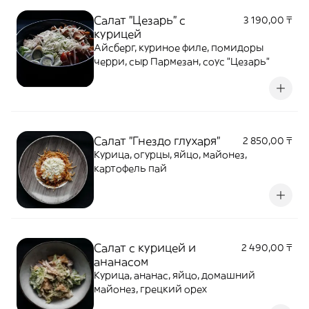
Салат "Цезарь" с
3 190,00 ₸
курицей
Айсберг, куриное филе, помидоры
черри, сыр Пармезан, соус "Цезарь"
Салат "Гнездо глухаря"
2 850,00 ₸
Курица, огурцы, яйцо, майонез,
картофель пай
Салат с курицей и
2 490,00 ₸
ананасом
Курица, ананас, яйцо, домашний
майонез, грецкий орех