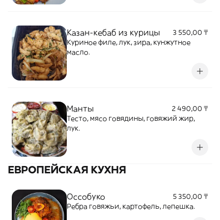
Казан-кебаб из курицы
3 550,00 ₸
Куриное филе, лук, зира, кунжутное
масло.
Манты
2 490,00 ₸
Тесто, мясо говядины, говяжий жир,
лук.
ЕВРОПЕЙСКАЯ КУХНЯ
Оссобуко
5 350,00 ₸
Ребра говяжьи, картофель, лепешка.