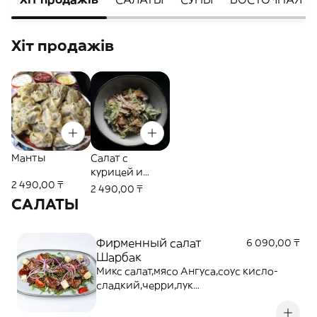
Хіт продажів
Манты
Салат с
курицей и
2 490,00 ₸
ананасом
2 490,00 ₸
САЛАТЫ
Фирменный салат
6 090,00 ₸
Шарбак
Микс салат,мясо Ангуса,соус кисло-
сладкий,черри,лук
красный,сыр,моцарелла