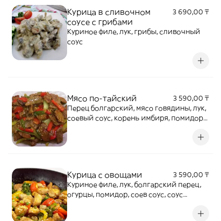
Курица в сливочном
3 690,00 ₸
соусе с грибами
Куриное филе, лук, грибы, сливочный
соус
Мясо по-тайский
3 590,00 ₸
Перец болгарский, мясо говядины, лук,
соевый соус, корень имбиря, помидоры
черри, соус терияки.
Курица с овощами
3 590,00 ₸
Куриное филе, лук, болгарский перец,
огурцы, помидор, соев соус, соус
терияки, соус кисло-сладкий.