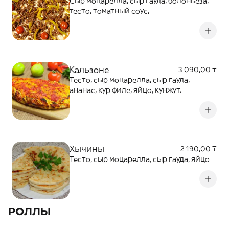
Сыр моцарелла, сыр гауда, болоньеза,
тесто, томатный соус,
Кальзоне
3 090,00 ₸
Тесто, сыр моцарелла, сыр гауда,
ананас, кур филе, яйцо, кунжут.
Хычины
2 190,00 ₸
Тесто, сыр моцарелла, сыр гауда, яйцо
РОЛЛЫ