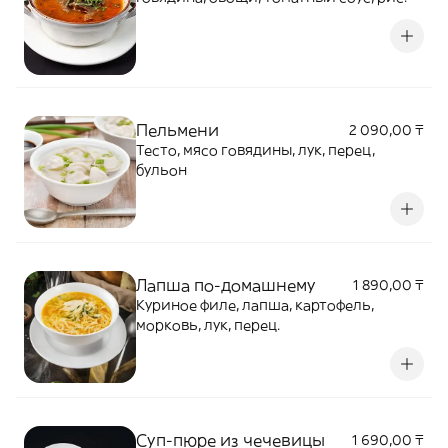
Пельмени
2 090,00 ₸
Тесто, мясо говядины, лук, перец,
бульон
Лапша по-домашнему
1 890,00 ₸
Куриное филе, лапша, картофель,
морковь, лук, перец.
Суп-пюре из чечевицы
1 690,00 ₸