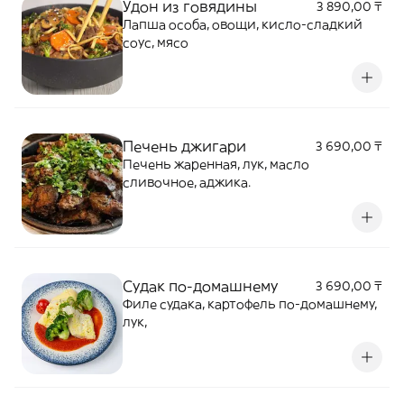
Удон из говядины
3 890,00 ₸
Лапша особа, овощи, кисло-сладкий
соус, мясо
Печень джигари
3 690,00 ₸
Печень жаренная, лук, масло
сливочное, аджика.
Судак по-домашнему
3 690,00 ₸
Филе судака, картофель по-домашнему,
лук,