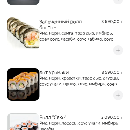
Запеченный ролл
3 690,00 ₸
бостон
Рис, нори, семга, твор сыр, имбирь,
соев соус, васаби, соус табико, соус
унаги.
Хот урамаки
3 590,00 ₸
Рис, нори, креветки, твор сыр, огурцы,
соус унаги, панко, кляр, имбирь, соев
соус , васаби.
Ролл "Сяке"
3 090,00 ₸
Рис, нори, лосось, соус унаги, имбирь,
васаби.