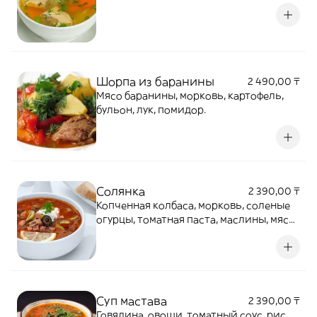
Шорпа из баранины
2 490,00 ₸
Мясо баранины, морковь, картофель,
бульон, лук, помидор.
Солянка
2 390,00 ₸
Копченная колбаса, морковь, соленые
огурцы, томатная паста, маслины, мясо
говядины.
Суп мастава
2 390,00 ₸
Говядина, овощи, томатный соус, рис.