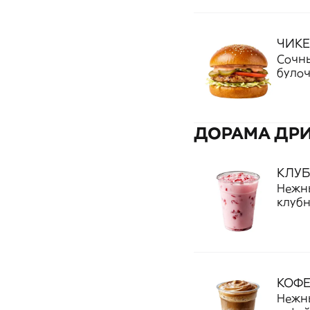
кусоч
тех, 
ЧИКЕ
Сочны
булоч
марин
гармо
аппет
ДОРАМА ДР
КЛУ
Нежны
клубн
свеже
освеж
понра
КОФЕ
Нежн