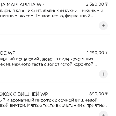
ЦА МАРГАРИТА WP
2 590,00 ₸
дарная классика итальянской кухни с нежным и
ничным вкусом. Тонкое тесто, фирменный
ный соус, тягучая моцарелла и ароматный
но создают идеальное сочетание простых и
твенных ингредиентов. Легкая, сочная и
оятно аппетитная пицца, которая нравится и
, и взрослым.
ОС WP
1 290,00 ₸
ярный испанский десерт в виде хрустящих
ек из нежного теста с золотистой корочкой.
жи аппетитно хрустящие, внутри мягкие и
шные, присыпанные сахаром. Отличное сладкое
ние к кофе, чаю или как самостоятельный десерт.
ОЖОК С ВИШНЕЙ WP
890,00 ₸
ый и ароматный пирожок с сочной вишневой
кой внутри. Мягкое тесто в сочетании с приятной
ой кислинкой и легкой сладостью создает
ьный баланс вкуса. Отличный выбор для