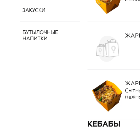
облад
ЗАКУСКИ
вкус 
легко
тех, 
БУТЫЛОЧНЫЕ
ЖАР
НАПИТКИ
ЖАРЕ
Сытно
нежно
обжар
соусо
арома
плотн
КЕБАБЫ