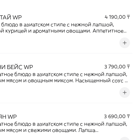
ТАЙ WP
4 190,00 ₸
 блюдо в азиатском стиле с нежной лапшой,
й курицей и ароматными овощами. Аппетитное
ание курицы, свежего овощного микса и
енного соуса создает гармоничный вкус с
ми восточными нотками. Сытное и ароматное
 для любителей необычных сочетаний.
И БЕЙС WP
3 790,00 ₸
тное блюдо в азиатском стиле с нежной лапшой,
м мясом и овощным миксом. Насыщенный соус с
тными нотками кимчи придает блюду яркий вкус
етитный аромат. Гармоничное сочетание лапши,
х овощей и мясной начинки делает его отличным
ом для любителей восточной кухни.
ЯН WP
3 690,00 ₸
тное блюдо в азиатском стиле с нежной лапшой,
м мясом и свежими овощами. Лапша
тывается насыщенным соусом, а сочетание