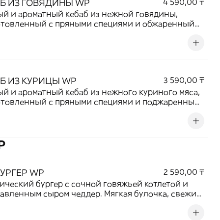
Б ИЗ ГОВЯДИНЫ WP
4 590,00 ₸
й и ароматный кебаб из нежной говядины,
отовленный с пряными специями и обжаренный
петитной румяной корочки. Насыщенный мясной
отлично сочетается со свежими овощами,
фелем фри и фирменным соусом. Сытное блюдо
астоящих ценителей мяса.
Б ИЗ КУРИЦЫ WP
3 590,00 ₸
й и ароматный кебаб из нежного куриного мяса,
отовленный с пряными специями и поджаренный
петитной корочки. Подается с золотистым
фелем фри, свежими овощами и фирменным
м, создавая идеальное сочетание вкуса и
ти. Отличный выбор для полноценного обеда
Р
ытного перекуса.
УРГЕР WP
2 590,00 ₸
ический бургер с сочной говяжьей котлетой и
авленным сыром чеддер. Мягкая булочка, свежие
, маринованные огурчики и фирменный соус
ркивают насыщенный вкус мяса, делая каждый