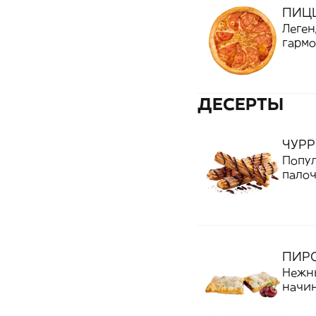
ПИЦ
Леген
гармо
томат
орега
качес
невер
ДЕСЕРТЫ
детям
ЧУРР
Попул
палоч
Снару
возду
угоще
ПИР
Нежн
начин
ягодн
идеал