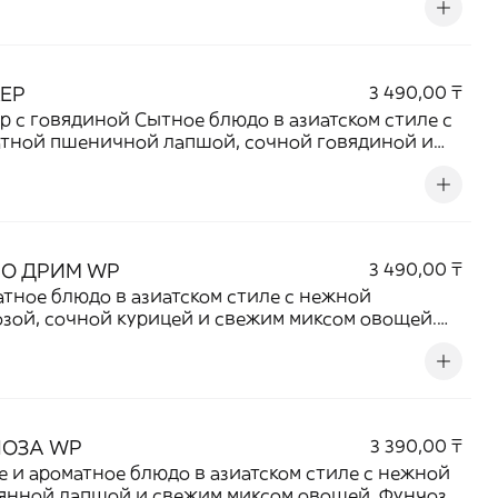
ого микса и аппетитной начинки создает
ничный вкус и приятный аромат. Сытное и
ое блюдо для любителей восточной кухни.
ЕР
3 490,00 ₸
иной Сытное блюдо в азиатском стиле с
тной пшеничной лапшой, сочной говядиной и
м миксом овощей. Нежное мясо, обжаренное с
ми в фирменном устричном соусе, придает
 насыщенный вкус и аппетитный аромат.
ьное сочетание сытности, свежести и ярких
чных нот.
О ДРИМ WP
3 490,00 ₸
тное блюдо в азиатском стиле с нежной
зой, сочной курицей и свежим миксом овощей.
я текстура лапши, аппетитная курица и хрустящие
 создают гармоничное сочетание вкусов.
льный выбор для любителей насыщенных
чных блюд и сытных обедов.
ЧОЗА WP
3 390,00 ₸
е и ароматное блюдо в азиатском стиле с нежной
янной лапшой и свежим миксом овощей. Фунчоза