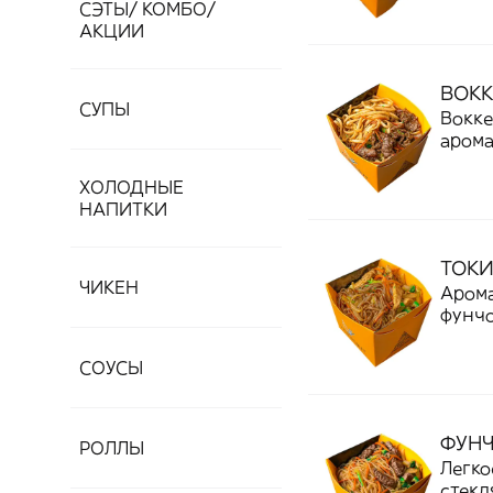
СЭТЫ/ КОМБО/
овощн
АКЦИИ
гармо
вкусн
ВОКК
СУПЫ
Воккер с говяд
арома
свежи
овоща
ХОЛОДНЫЕ
блюду
НАПИТКИ
Идеал
восто
ТОКИ
ЧИКЕН
Арома
фунчо
Легка
овощи
СОУСЫ
Идеа
восто
ФУН
РОЛЛЫ
Легко
стекл