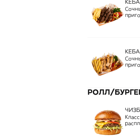
КЕБА
Сочны
приг
до ап
вкус 
карто
для н
КЕБА
Сочны
приг
до ап
карто
соусо
сытос
РОЛЛ/БУРГЕ
или с
ЧИЗБ
Класс
распл
овощи
подче