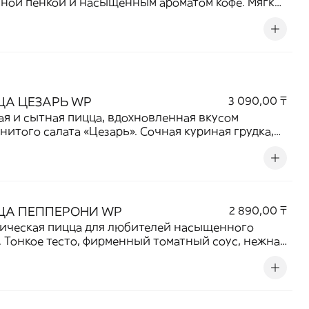
ной пенкой и насыщенным ароматом кофе. Мягкая
ная основа в сочетании с кремовой текстурой
она создает приятный баланс сладости и
ного вкуса. Идеальный выбор для любителей
чных кофейных напитков.
ЦА ЦЕЗАРЬ WP
3 090,00 ₸
я и сытная пицца, вдохновленная вкусом
нитого салата «Цезарь». Сочная куриная грудка,
ая моцарелла, свежие томаты и хрустящий салат
нично сочетаются с фирменным соусом «Цезарь»,
вая легкий и насыщенный вкус. Отличный выбор
ех, кто ценит нежные мясные блюда с яркими
очными нотками.
ЦА ПЕППЕРОНИ WP
2 890,00 ₸
ическая пицца для любителей насыщенного
. Тонкое тесто, фирменный томатный соус, нежная
елла и ароматные ломтики пикантной колбасы
рони создают идеальное сочетание. Запекается
лотистой корочки, чтобы каждый кусочек был
м, тягучим и аппетитным.