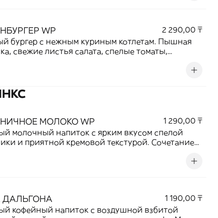
ек сочным и аппетитным. Идеальный выбор для
кто любит проверенную классику.
НБУРГЕР WP
2 290,00 ₸
й бургер с нежным куриным котлетам. Пышная
ка, свежие листья салата, спелые томаты,
ованные огурчики и фирменный соус создают
ничное сочетание вкусов. Сытный, ароматный и
итный выбор для любителей курицы.
ИНКС
БНИЧНОЕ МОЛОКО WP
1 290,00 ₸
й молочный напиток с ярким вкусом спелой
ики и приятной кремовой текстурой. Сочетание
го молока и ягодной сладости создает легкий,
ающий и ароматный напиток, который
вится любителям фруктовых вкусов.
 ДАЛЬГОНА
1 190,00 ₸
ый кофейный напиток с воздушной взбитой