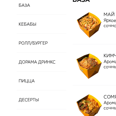
БАЗА
МАЙ 
Яркое
КЕБАБЫ
сочно
сочет
насыщ
легки
РОЛЛ/БУРГЕР
блюдо
КИМЧ
Арома
ДОРАМА ДРИНКС
сочны
пикан
и апп
ПИЦЦА
свежи
выбор
СОМ
ДЕСЕРТЫ
Арома
сочны
пропи