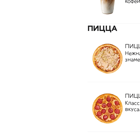
кофей
молоч
дальг
кофей
необы
ПИЦЦА
ПИЦ
Нежна
знаме
тягуч
гармо
созда
для т
слив
ПИЦ
Класс
вкуса
моцар
пеппе
до зо
сочны