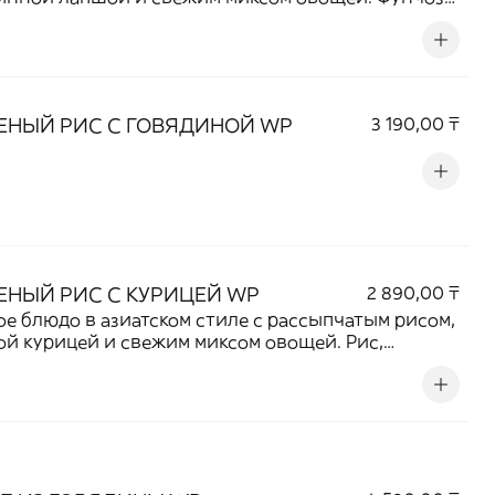
ает приятной текстурой и отлично впитывает
соуса, создавая гармоничное сочетание свежести,
сти и насыщенного аромата. Отличный выбор для
кто любит блюда с восточными нотками.
ЕНЫЙ РИС С ГОВЯДИНОЙ WP
3 190,00 ₸
НЫЙ РИС С КУРИЦЕЙ WP
2 890,00 ₸
е блюдо в азиатском стиле с рассыпчатым рисом,
й курицей и свежим миксом овощей. Рис,
енный с сочным куриным мясом и ароматным
м, приобретает насыщенный вкус и аппетитный
т. Отличный выбор для полноценного обеда или
ого перекуса.