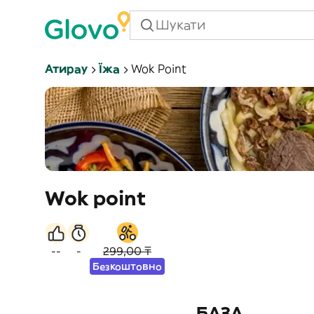
Атирау
Їжа
Wok Point
Wok point
--
-
299,00 ₸
Безкоштовно
БАЗА