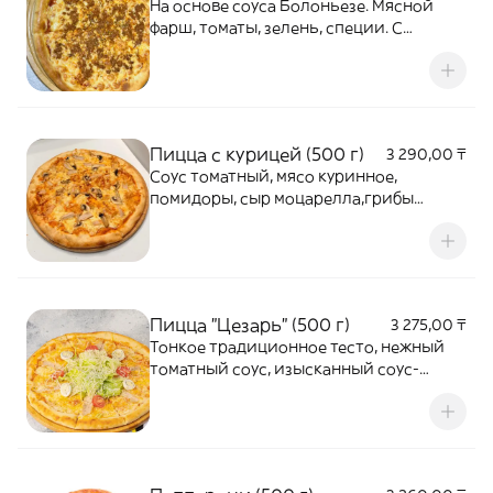
На основе соуса Болоньезе. Мясной
фарш, томаты, зелень, специи. С
восхитительным сыром Моцарелла!
Гениально просто и вкусно.
Пицца с курицей (500 г)
3 290,00 ₸
Соус томатный, мясо куринное,
помидоры, сыр моцарелла,грибы
шампиньоны, смесь итальянских трав.
Пицца "Цезарь" (500 г)
3 275,00 ₸
Тонкое традиционное тесто, нежный
томатный соус, изысканный соус-
цезарь, отборный свежий салат
айсберг, сочная куриная грудка,
нежный, таящий во рту, сыр
моцарелла,сочные спелые помидорки
«черри» и неповторимый сыр