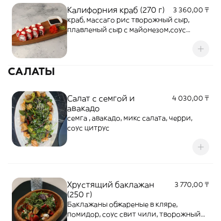
Калифорния краб (270 г)
3 360,00 ₸
краб, массаго рис творожный сыр,
плавленый сыр с майонезом,соус
огурцы
САЛАТЫ
Салат с семгой и
4 030,00 ₸
авакадо
семга , авакадо, микс салата, черри,
соус цитрус
Хрустящий баклажан
3 770,00 ₸
(250 г)
Баклажаны обжареные в кляре,
помидор, соус свит чили, творожный