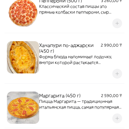
Пепперони (500 г)
3 260,00 ₸
пармезан.
Классический состав пиццы это
пряные колбаски пепперони, сыр
моцарелла со сливочным вкусом и
нежный томатный соус.
Хачапури по-аджарски
2 990,00 ₸
(450 г)
Форма блюда напоминает лодочку,
внутри которой растекается
аппетитный горячий сыр, сдобренный
крупным куском сливочного масла и
яичным желтком, который вызывает
стойкие ассоциации с ярким солнцем
аджарских субтропиков.
Маргарита (450 г)
2 590,00 ₸
Пицца Маргарита — традиционная
итальянская пицца, самая популярная в
мире. основные ингредиенты: сыр
моцарелла, спелые помидоры и листья
свежего базилика, которые придают ей