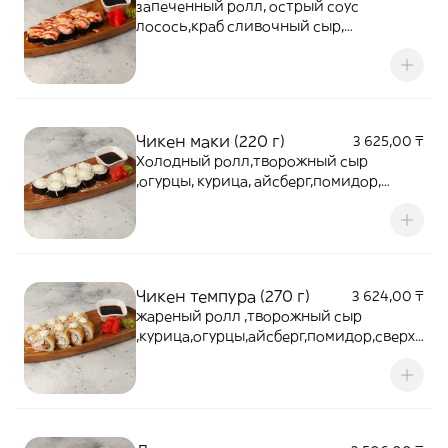
запеченный ролл, острый соус
лосось,краб сливочный сыр,
огурец.нори
Чикен маки (220 г)
3 625,00 ₸
Холодный ролл,творожный сыр
,огурцы, курица, айсберг,помидор,
сверху пармезан
Чикен темпура (270 г)
3 624,00 ₸
жареный ролл ,творожный сыр
,курица,огурцы,айсберг,помидор,сверху
сыр пармезан