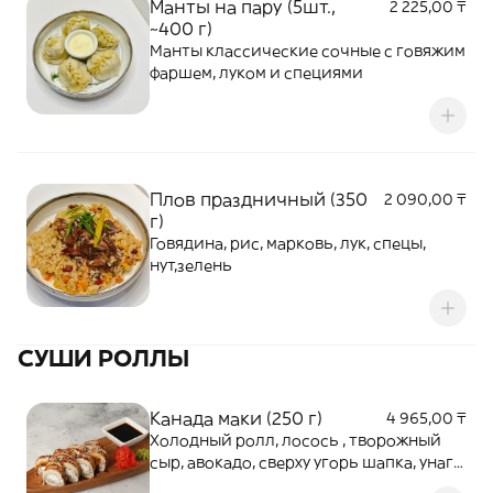
Манты на пару (5шт.,
2 225,00 ₸
~400 г)
Манты классические сочные с говяжим
фаршем, луком и специями
Плов праздничный (350
2 090,00 ₸
г)
Говядина, рис, марковь, лук, спецы,
нут,зелень
СУШИ РОЛЛЫ
Канада маки (250 г)
4 965,00 ₸
Холодный ролл, лосось , творожный
сыр, авокадо, сверху угорь шапка, унаги
кунжут