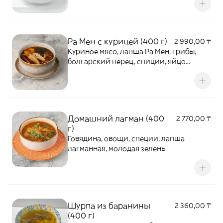
Ра Мен с курицей (400 г)
2 990,00 ₸
Куриное мясо, лапша Ра Мен, грибы,
болгарский перец, спиции, яйцо
куриное, водоросли нори, кунжут
Домашний лагман (400
2 770,00 ₸
г)
Говядина, овощи, специи, лапша
лагманная, молодая зелень
Шурпа из баранины
2 360,00 ₸
(400 г)