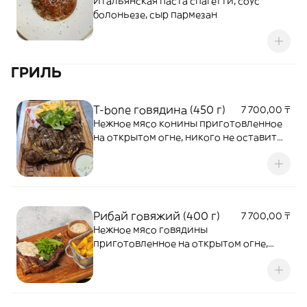
Итальянская паста спагетти, соус
болоньезе, сыр пармезан
ГРИЛЬ
T-bone говядина (450 г)
7 700,00 ₸
Нежное мясо конины приготовленное
на открытом огне, никого не оставит
равнодушным, подается с овощами
гриль и фирменным соусом
Рибай говяжий (400 г)
7 700,00 ₸
Нежное мясо говядины
приготовленное на открытом огне,
никого не оставит равнодушным,
подается с овощами гриль и
фирменным соусом