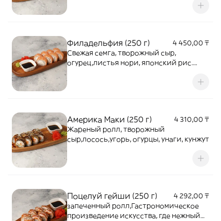
Филадельфия (250 г)
4 450,00 ₸
Свежая семга, творожный сыр,
огурец,листья нори, японский рис.
авокадо ,В заказ суши/роллов/сетов
включены в достаточном количестве:
васаби, имбирь, соевый соус,
китайские палочки.
Америка Маки (250 г)
4 310,00 ₸
Жареный ролл, творожный
сыр,лосось,угорь, огурцы, унаги, кунжут
Поцелуй гейши (250 г)
4 292,00 ₸
запеченный ролл,Гастрономическое
произведение искусства, где нежный