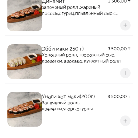
Динамит
3 506,00 ₸
запеченый ролл ,жареный
лосось,огурец,плавленный сыр с
майонезом,соус
Эбби маки 250 г)
3 500,00 ₸
Холодный ролл, творожный сыр,
креветки, авокадо, кунжутный ролл
Унаги хот маки(200г)
3 500,00 ₸
Запеченый ролл,
креветки,угорь,огурцы