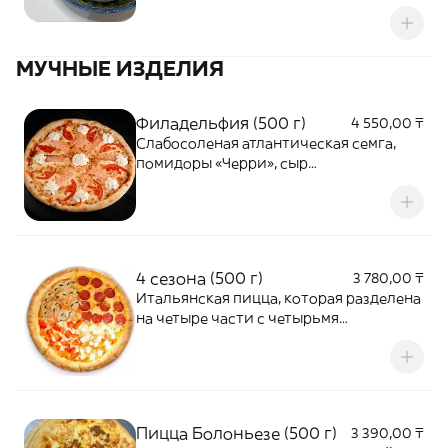
МУЧНЫЕ ИЗДЕЛИЯ
Филадельфия (500 г)
4 550,00 ₸
Слабосоленая атлантическая семга,
помидоры «Черри», сыр
«Филадельфия», сыр «Моцарелла»
4 сезона (500 г)
3 780,00 ₸
Итальянская пицца, которая разделена
на четыре части с четырьмя
различными начинками, у нас это
Пепперони, Курица, Грибы и помидры,
томатный соус и смесь итальянских
трав
Пицца Болоньезе (500 г)
3 390,00 ₸