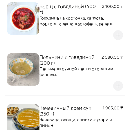
Борщ с говядиной (400
2 100,00 ₸
г)
Говядина на косточке, капуста,
морковь, свекла, картофель, зелень,
овощи
Пельмени с говядиной
2 080,00 ₸
(300 г)
Пельмени ручной лепки с говяжим
фаршем.
Чечевичный крем суп
1 965,00 ₸
(350 г)
Чечевица, овощи, сливки, сухари и
лимон