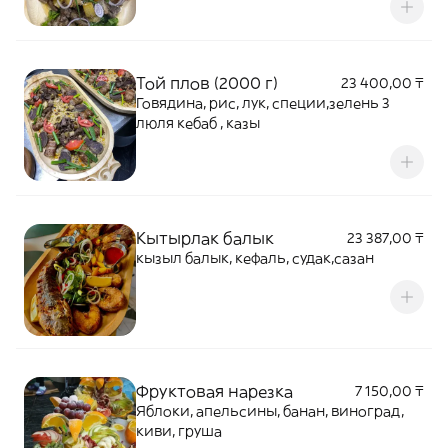
Той плов (2000 г)
23 400,00 ₸
Говядина, рис, лук, специи,зелень 3
люля кебаб , казы
Кытырлак балык
23 387,00 ₸
кызыл балык, кефаль, судак,сазан
Фруктовая нарезка
7 150,00 ₸
Яблоки, апельсины, банан, виноград,
киви, груша