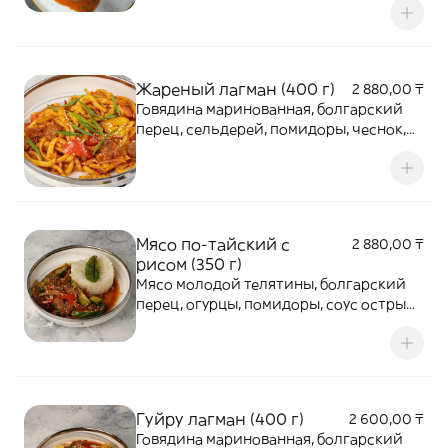
Жареный лагман (400 г)
2 880,00 ₸
Говядина маринованная, болгарский
перец, сельдерей, помидоры, чеснок,
лук, специи для лагмана, лапша
лагманная
Мясо по-тайский с
2 880,00 ₸
рисом (350 г)
Мясо молодой телятины, болгарский
перец, огурцы, помидоры, соус острый,
молодая зелень,лук красный, рис
Гуйру лагман (400 г)
2 600,00 ₸
Говядина маринованная, болгарский