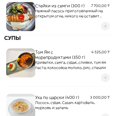
Стейки из семги (300 г)
7 700,00 ₸
Нежный ласось приготовленный на
открытом огне, никого не оставит
равнодушным, подается с овощами
гриль и фирменным соусом
СУПЫ
Том Ям с
4 535,00 ₸
морепродуктами (350 г)
Криветки, семга, судак, сливки, том ям
паста, кокосовое молоко, рис, специи
Уха по царски (400 г)
3 000,00 ₸
Лосось, судак, Сазан, картофель,
морковь и зелень