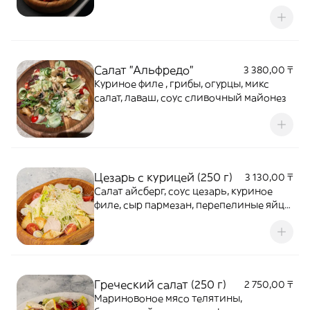
сыр, микс салат.
Салат "Альфредо"
3 380,00 ₸
Куриное филе , грибы, огурцы, микс
салат, лаваш, соус сливочный майонез
Цезарь с курицей (250 г)
3 130,00 ₸
Салат айсберг, соус цезарь, куриное
филе, сыр пармезан, перепелиные яйца,
сухари.
Греческий салат (250 г)
2 750,00 ₸
Мариновоное мясо телятины,