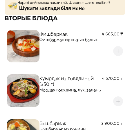
Наразі цей заклад закритий. Шукаєте щось подібне?
Шукати заклади біля мене
ВТОРЫЕ БЛЮДА
Фишбармак
4 665,00 ₸
Фишбармак из кызыл балык
Куырдак из говядиной
4 570,00 ₸
(350 г)
Моодая говядина, лук, зелень
Бешбармак
3 900,00 ₸
Бешбармак из конины