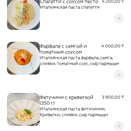
Спагетти с соусом песто
4 200,00 ₸
Итальянская паста спагетти
Фарфале с семгой и
4 000,00 ₸
томатным соусом
Итальянская паста фарфале, семга,
сливки, томатный соус, сыр пармезан
Фетучини с креветкой
3 900,00 ₸
(350 г)
Итальянская паста фитучинни,
Криветки, сливки, сыр пармезан