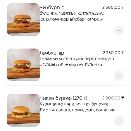
Чизбургер
2 500,00 ₸
булочка, говяжьи котлета,соус
,сыр,помидор айсберг огурцы
Гамбургер
2 350,00 ₸
говяжьи котлета ,айсберг, помидор
огурцы соленые,соус булочка
Чикен бургер (270 г)
2 200,00 ₸
Куриная котлета, мягкая булочка,
Листья салата, помидоры, соленые
огурцы, лук, фирменный соус