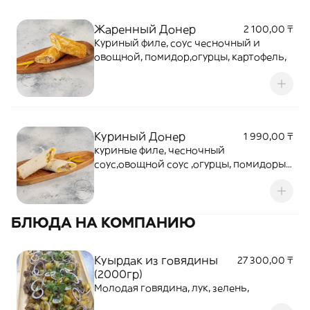
Жаренный Донер
2 100,00 ₸
Куриный филе, соус чесночный и
овощной, помидор,огурцы, картофель,
Куриный Донер
1 990,00 ₸
куриные филе, чесночный
соус,овощной соус ,огурцы, помидоры,
картофель
БЛЮДА НА КОМПАНИЮ
Куырдак из говядины
27 300,00 ₸
(2000гр)
Молодая говядина, лук, зелень,