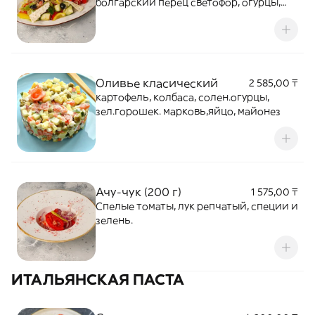
болгарский перец светофор, огурцы,
помидор, красный лук, фирменный
азиатский острый соус, кунжут, перец
чили, молодая зелень.
Оливье класический
2 585,00 ₸
картофель, колбаса, солен.огурцы,
зел.горошек. марковь,яйцо, майонез
Ачу-чук (200 г)
1 575,00 ₸
Спелые томаты, лук репчатый, специи и
зелень.
ИТАЛЬЯНСКАЯ ПАСТА