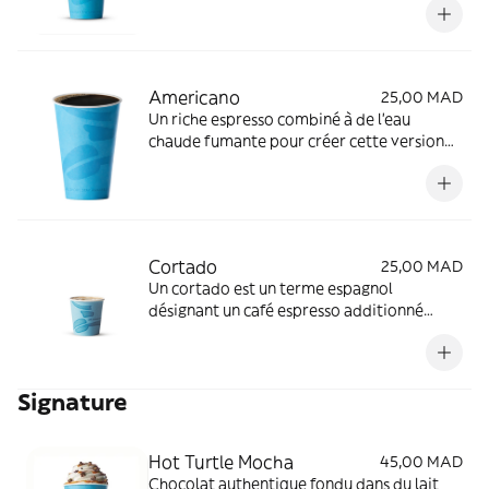
délicieuse et unique.
Americano
25,00 MAD
Un riche espresso combiné à de l'eau
chaude fumante pour créer cette version
plus audacieuse et plus forte du café
traditionnel.
Cortado
25,00 MAD
Un cortado est un terme espagnol
désignant un café espresso additionné
d'une petite quantité de lait chaud pour
éliminer l'amertume du café.
Signature
Hot Turtle Mocha
45,00 MAD
Chocolat authentique fondu dans du lait