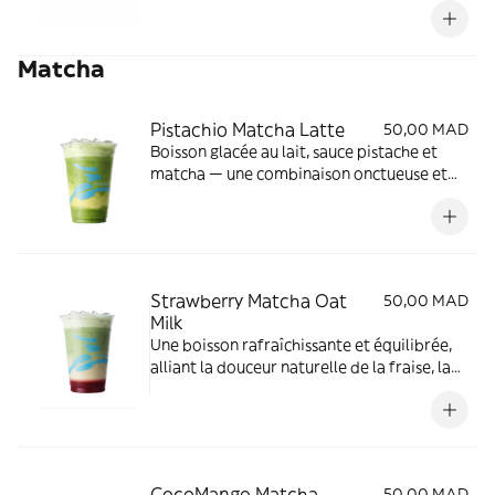
Matcha
Pistachio Matcha Latte
50,00 MAD
Boisson glacée au lait, sauce pistache et
matcha — une combinaison onctueuse et
rafraîchissante qui marie la douceur de la
pistache aux notes intenses du matcha.
Strawberry Matcha Oat
50,00 MAD
Milk
Une boisson rafraîchissante et équilibrée,
alliant la douceur naturelle de la fraise, la
richesse subtile du matcha et la texture
onctueuse du lait d’avoine.
CocoMango Matcha
50,00 MAD