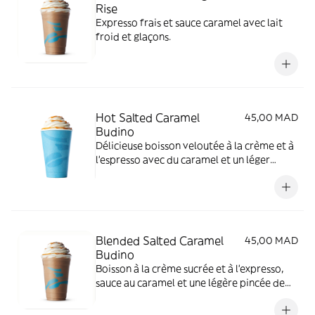
Rise
Expresso frais et sauce caramel avec lait
froid et glaçons.
Hot Salted Caramel
45,00 MAD
Budino
Délicieuse boisson veloutée à la crème et à
l'espresso avec du caramel et un léger
saupoudrage de sel de sucre, le tout
couronné de crème chantilly et de sauce au
caramel.
Blended Salted Caramel
45,00 MAD
Budino
Boisson à la crème sucrée et à l'expresso,
sauce au caramel et une légère pincée de
sucre combiné avec des glaçons.