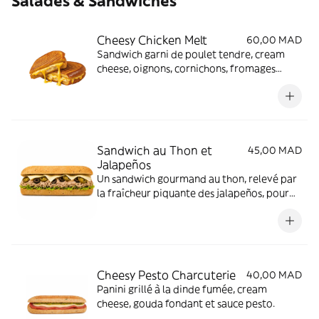
Salades & Sandwiches
Cheesy Chicken Melt
60,00 MAD
Sandwich garni de poulet tendre, cream
cheese, oignons, cornichons, fromages
Edam et Emmental fondus, relevé d’une
touche de moutarde et de persil frais.
Sandwich au Thon et
45,00 MAD
Jalapeños
Un sandwich gourmand au thon, relevé par
la fraîcheur piquante des jalapeños, pour
une touche épicée irrésistible.
Cheesy Pesto Charcuterie
40,00 MAD
Panini grillé à la dinde fumée, cream
cheese, gouda fondant et sauce pesto.