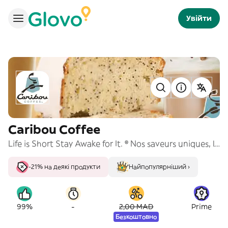
Увійти
Caribou Coffee
Life is Short Stay Awake for It. ® Nos saveurs uniques, livrées directement à votre porte. Commandez maintenant pour une dose instantanée de bonheur.
-21% на деякі продукти
Найпопулярніший ›
-
99%
2,00 MAD
Prime
Безкоштовно