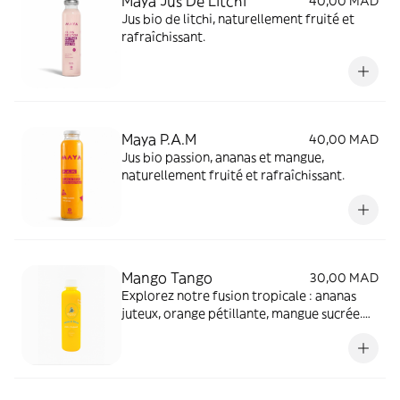
Maya Jus De Litchi
40,00 MAD
Jus bio de litchi, naturellement fruité et
rafraîchissant.
Maya P.A.M
40,00 MAD
Jus bio passion, ananas et mangue,
naturellement fruité et rafraîchissant.
Mango Tango
30,00 MAD
Explorez notre fusion tropicale : ananas
juteux, orange pétillante, mangue sucrée.
Une symphonie gorgée de vitamines pour
une évasion fruitée bienfaisante. Plaisir
frais et énergisant à chaque gorgée !