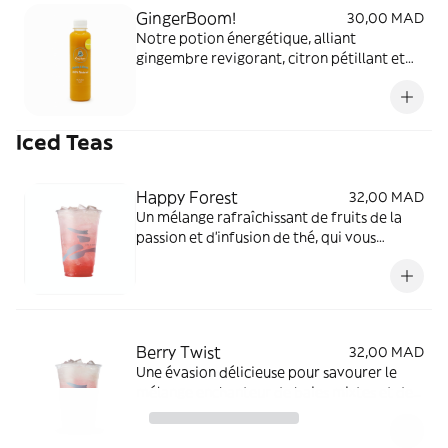
GingerBoom!
30,00 MAD
Notre potion énergétique, alliant
gingembre revigorant, citron pétillant et
douceur pomme. Boostez votre vitalité
avec ce breuvage stimulant, riche en
antioxydants, sans artifice.
Iced Teas
Happy Forest
32,00 MAD
Un mélange rafraîchissant de fruits de la
passion et d'infusion de thé, qui vous
transporte dans un paradis tropical à
chaque gorgée.
Berry Twist
32,00 MAD
Une évasion délicieuse pour savourer le
mélange enchanteur de baies mixtes et de
fruits de la passion tropicaux, vous laissant
avec un sentiment de pure satisfaction.