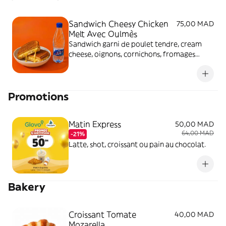
Sandwich Cheesy Chicken
75,00 MAD
Melt Avec Oulmès
Sandwich garni de poulet tendre, cream
cheese, oignons, cornichons, fromages
Edam et Emmental fondus, relevé d’une
touche de moutarde et de persil frais.
Promotions
Matin Express
50,00 MAD
64,00 MAD
-21%
Latte, shot, croissant ou pain au chocolat.
Bakery
Croissant Tomate
40,00 MAD
Mozarella