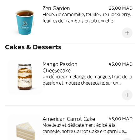
Zen Garden
25,00 MAD
Fleurs de camomille, feuilles de blackberry,
feuilles de framboisier, citronnelle.
Cakes & Desserts
Mango Passion
45,00 MAD
Cheesecake
Un délicieux mélange de mangue, fruit de la
passion et mousse cheesecake, sur un
croustillant coco et un crumble Lotus, avec
de la mangue fraîche et un zeste de citron
vert.
American Carrot Cake
45,00 MAD
Moelleux et délicatement épicé à la
cannelle, notre Carrot Cake est garni de
noix, de raisins secs et recouvert d'un