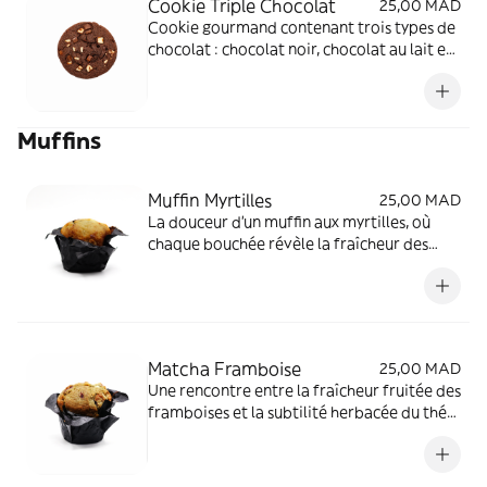
Cookie Triple Chocolat
25,00 MAD
Cookie gourmand contenant trois types de
chocolat : chocolat noir, chocolat au lait et
chocolat blanc.
Muffins
Muffin Myrtilles
25,00 MAD
La douceur d'un muffin aux myrtilles, où
chaque bouchée révèle la fraîcheur des
baies enrobées de tendresse moelleuse.
Matcha Framboise
25,00 MAD
Une rencontre entre la fraîcheur fruitée des
framboises et la subtilité herbacée du thé
matcha, enveloppée dans la moelleuse
tendresse du muffin chocolat blanc.