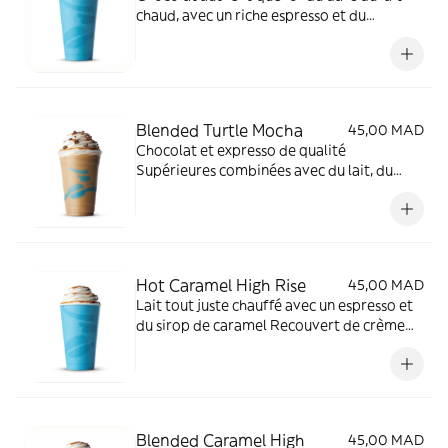
chaud, avec un riche espresso et du
caramel. Recouvert de crème chantilly, et
sauce caramel et de snickers. "Veuillez
prendre en considération que la crème
chantilly fond en raison de la chaleur."
Blended Turtle Mocha
45,00 MAD
Chocolat et expresso de qualité
Supérieures combinées avec du lait, du
caramel et des glaçons.
Hot Caramel High Rise
45,00 MAD
Lait tout juste chauffé avec un espresso et
du sirop de caramel Recouvert de crème
chantilly et de sauce caramel.
Blended Caramel High
45,00 MAD