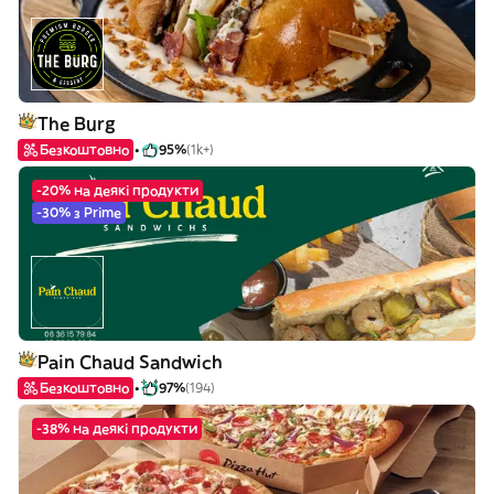
The Burg
Безкоштовно
95%
(1k+)
-20% на деякі продукти
-30% з Prime
Pain Chaud Sandwich
Безкоштовно
97%
(194)
-38% на деякі продукти