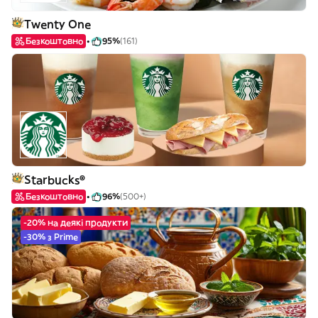
Twenty One
Безкоштовно
95%
(161)
Starbucks®
Безкоштовно
96%
(500+)
-20% на деякі продукти
-30% з Prime