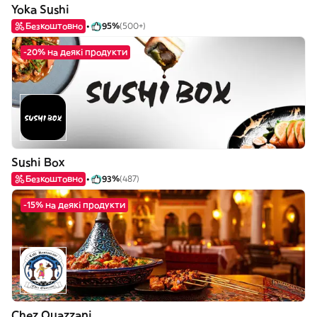
Yoka Sushi
Безкоштовно
95%
(500+)
-20% на деякі продукти
Sushi Box
Безкоштовно
93%
(487)
-15% на деякі продукти
Chez Ouazzani