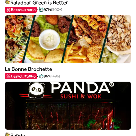
Saladbar Green is Better
Безкоштовно
97%
(500+)
La Bonne Brochette
Безкоштовно
96%
(496)
Panda