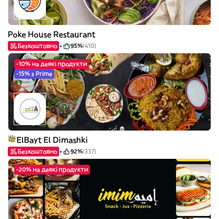
Poke House Restaurant
Безкоштовно
95%
(410)
-10% на деякі продукти
-15% з Prime
ElBayt El Dimashki
Безкоштовно
92%
(337)
-20% на деякі продукти