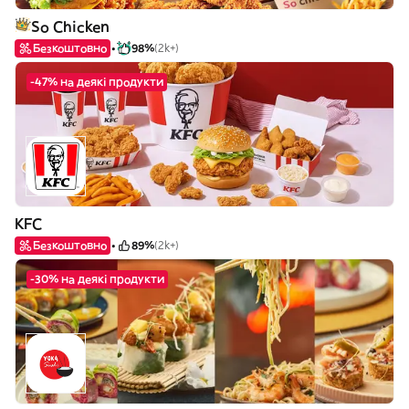
So Chicken
Безкоштовно
98%
(2k+)
-47% на деякі продукти
KFC
Безкоштовно
89%
(2k+)
-30% на деякі продукти