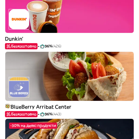
Dunkin'
Безкоштовно
96%
(426)
BlueBerry Arribat Center
Безкоштовно
96%
(443)
-30% на деякі продукти