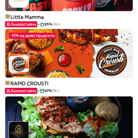
Little Mamma
Безкоштовно
95%
(3k+)
-15% на деякі продукти
RAPID CROUSTI
Безкоштовно
97%
(1k+)