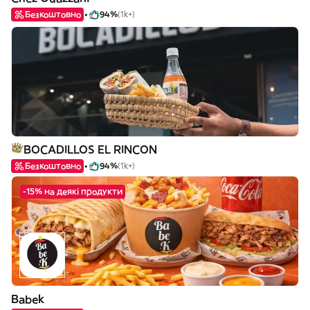
Безкоштовно
94%
(1k+)
BOCADILLOS EL RINCON
Безкоштовно
94%
(1k+)
-15% на деякі продукти
Babek