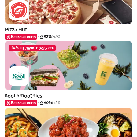
Pizza Hut
Безкоштовно
92%
(473)
-14% на деякі продукти
Kool Smoothies
Безкоштовно
90%
(451)