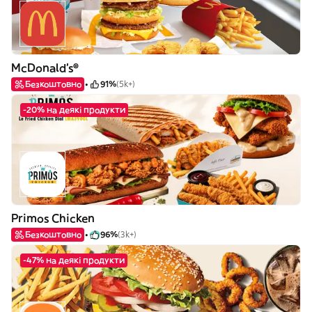
McDonald's®
Безкоштовно
91%
(5k+)
-20% на деякі продукти
Primos Chicken
Безкоштовно
96%
(3k+)
-47% на деякі продукти