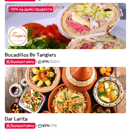
-10% на деякі продукти
Bocadillos By Tangiers
Безкоштовно
91%
(500+)
Dar Larita
Безкоштовно
95%
(179)