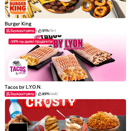
Burger King
Безкоштовно
91%
(1k+)
-39% на деякі продукти
Tacos by L.Y.O.N.
Безкоштовно
89%
(446)