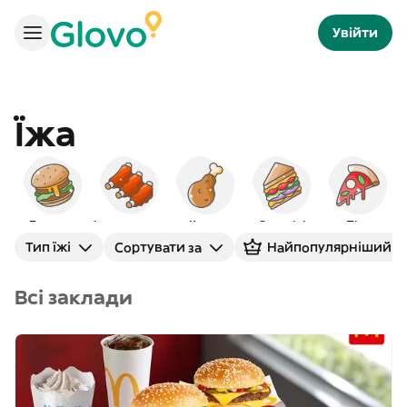
Увійти
Їжа
Бургери
Американська
Курка
Сендвічі
Піца
Тип їжі
Сортувати за
Найпопулярніший
Всі заклади