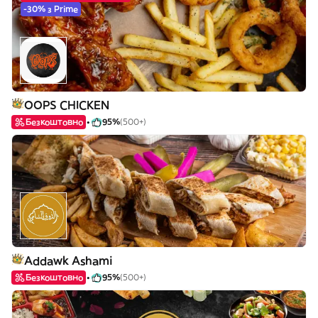
-30% з Prime
OOPS CHICKEN
Безкоштовно
95%
(500+)
Addawk Ashami
Безкоштовно
95%
(500+)