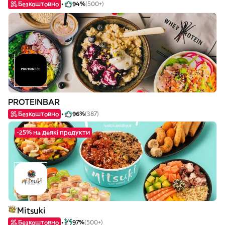
Безкоштовно
94%
(500+)
PROTEINBAR
Безкоштовно
96%
(387)
-25% на деякі продукти
Mitsuki
Безкоштовно
97%
(500+)