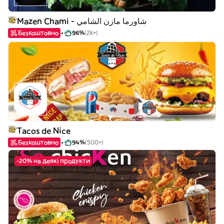
Mazen Chami - شاورما مازن الشامي
Безкоштовно
96%
(2k+)
Tacos de Nice
Безкоштовно
94%
(500+)
-20% на деякі продукти