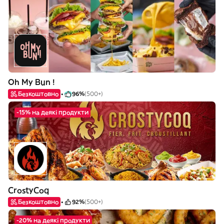
Oh My Bun !
Безкоштовно
96%
(500+)
-15% на деякі продукти
CrostyCoq
Безкоштовно
92%
(500+)
-20% на деякі продукти