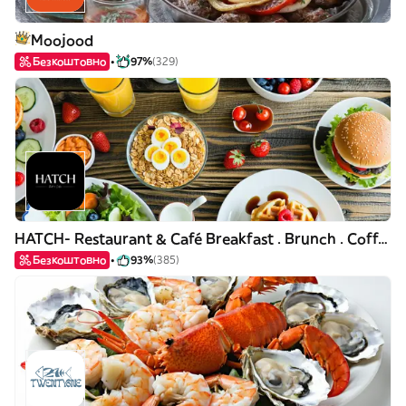
Moojood
Безкоштовно
97%
(329)
HATCH- Restaurant & Café Breakfast . Brunch . Coffee
Безкоштовно
93%
(385)