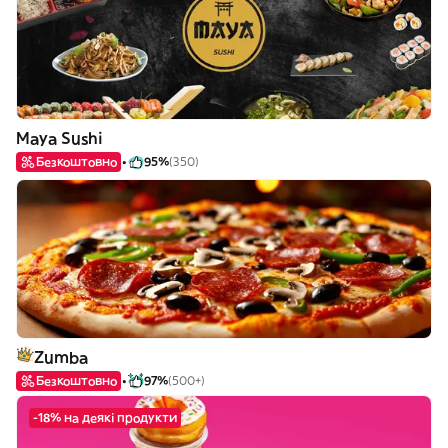
Maya Sushi
Безкоштовно
95%
(350)
Zumba
Безкоштовно
97%
(500+)
-18% на деякі продукти