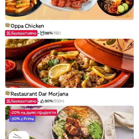
Oppa Chicken
Безкоштовно
98%
(192)
Restaurant Dar Morjana
Безкоштовно
90%
(500+)
-20% на деякі продукти
-30% з Prime