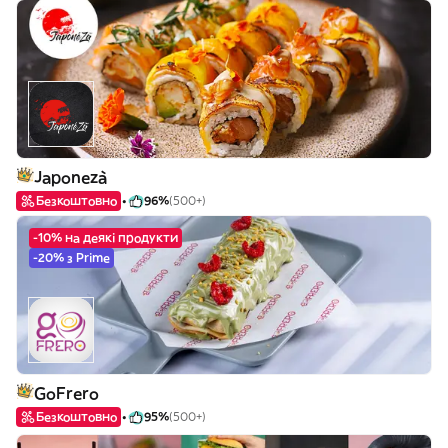
Japonezà
Безкоштовно
96%
(500+)
-10% на деякі продукти
-20% з Prime
GoFrero
Безкоштовно
95%
(500+)