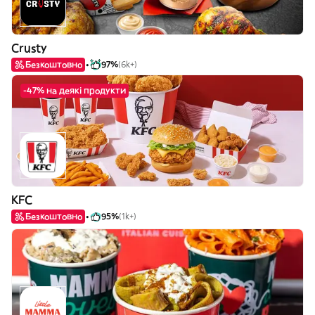
Crusty
Безкоштовно
97%
(6k+)
-47% на деякі продукти
KFC
Безкоштовно
95%
(1k+)