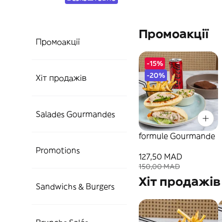
Промоакції
Промоакції
-15%
-20%
Хіт продажів
Salades Gourmandes
formule Gourmande
Promotions
127,50 MAD
150,00 MAD
Хіт продажів
Sandwichs & Burgers