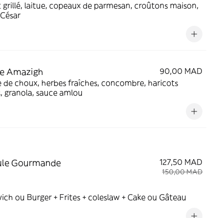
 grillé, laitue, copeaux de parmesan, croûtons maison,
 César
de Amazigh
90,00 MAD
 de choux, herbes fraîches, concombre, haricots
, granola, sauce amlou
ule Gourmande
127,50 MAD
150,00 MAD
ch ou Burger + Frites + coleslaw + Cake ou Gâteau