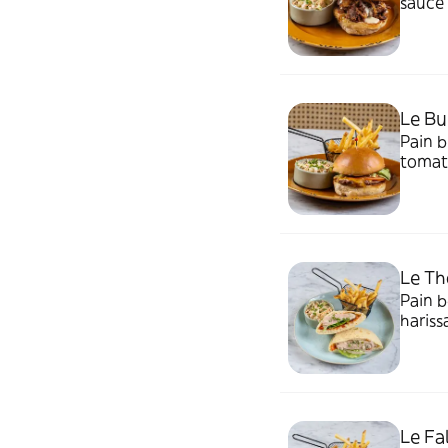
sauce 
Le Bu
Pain b
tomate
Le Th
Pain be
hariss
Le Fa