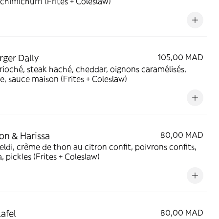
chimichurri (Frites + Coleslaw)
rger Dally
105,00 MAD
rioché, steak haché, cheddar, oignons caramélisés,
, sauce maison (Frites + Coleslaw)
on & Harissa
80,00 MAD
ldi, crème de thon au citron confit, poivrons confits,
a, pickles (Frites + Coleslaw)
lafel
80,00 MAD