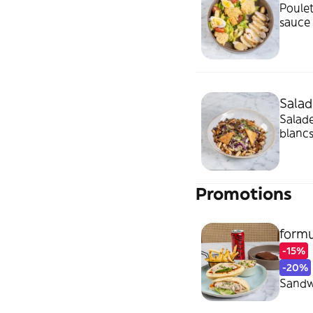
Poulet
sauce
Sala
Salade
blancs
Promotions
form
-15%
-20%
Sandwi