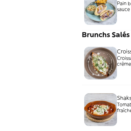
Pain b
sauce 
Brunchs Salés
Croi
Croiss
crème
Shak
Tomate
fraîch