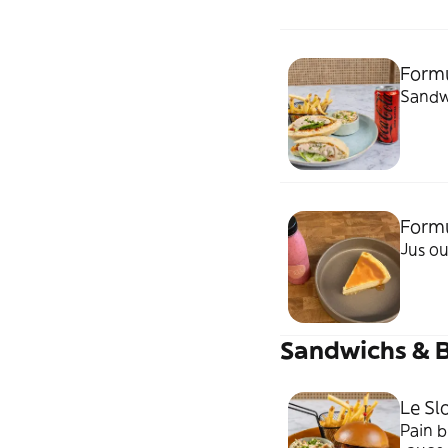
Formu
Sandwi
Form
Jus o
Sandwichs & 
Le Sl
Pain b