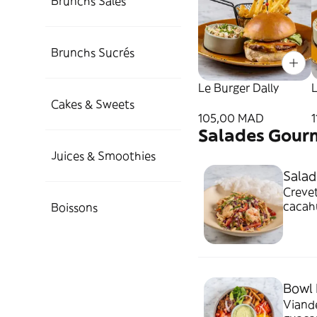
Brunchs Salés
Brunchs Sucrés
Le Burger Dally
Cakes & Sweets
105,00 MAD
Salades Gour
Juices & Smoothies
Salad
Crevet
cacah
Boissons
Bowl 
Viande