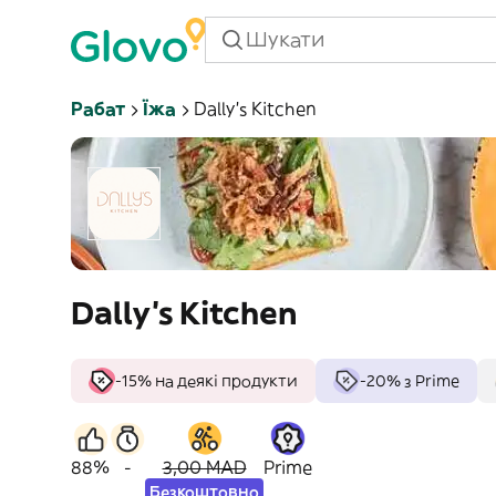
Рабат
Їжа
Dally's Kitchen
Dally's Kitchen
-15% на деякі продукти
-20% з Prime
88%
-
3,00 MAD
Prime
Безкоштовно