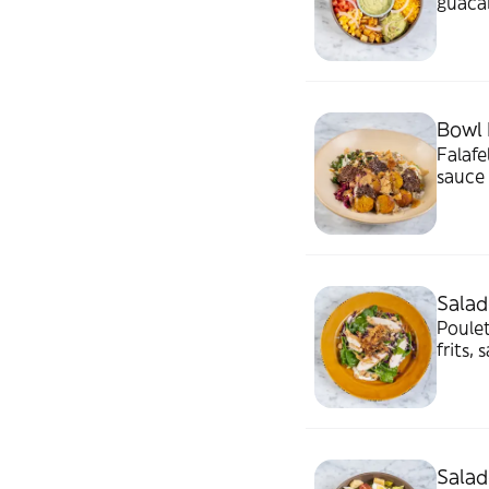
guaca
Bowl 
Falafe
sauce 
Salad
Poulet
frits,
Salad