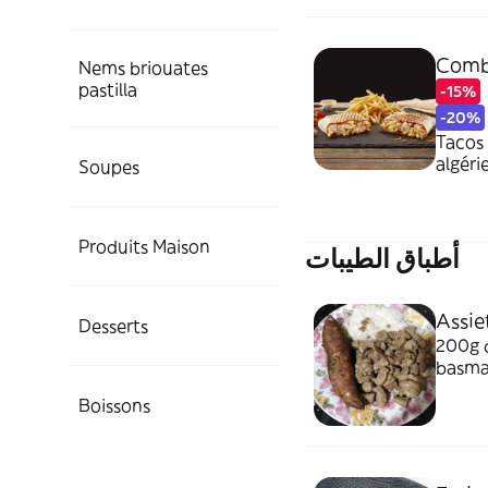
Comb
Nems briouates
pastilla
-15%
-20%
Tacos 
algéri
Soupes
Produits Maison
أطباق الطيبات
Assie
Desserts
200g d
basmat
Boissons