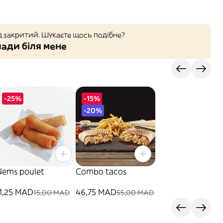
д закритий. Шукаєте щось подібне?
ади біля мене
-25%
-15%
-20%
Nems poulet
Combo tacos
11,25 MAD
46,75 MAD
15,00 MAD
55,00 MAD