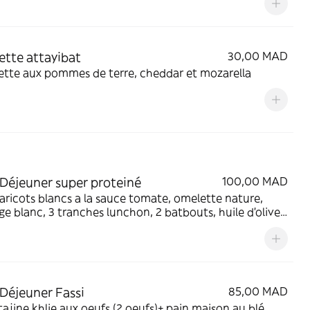
tte attayibat
30,00 MAD
ette aux pommes de terre, cheddar et mozarella
 Déjeuner super proteiné
100,00 MAD
aricots blancs a la sauce tomate, omelette nature,
e blanc, 3 tranches lunchon, 2 batbouts, huile d'olive,
jus d'orange, petite bouteille d'eau
 Déjeuner Fassi
85,00 MAD
tajine khlie aux oeufs (2 oeufs)+ pain maison au blé