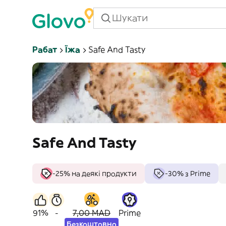
Рабат
Їжа
Safe And Tasty
Safe And Tasty
-25% на деякі продукти
-30% з Prime
91%
-
7,00 MAD
Prime
Безкоштовно