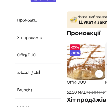
Наразі цей закла
Промоакції
Шукати закл
Промоакції
Хіт продажів
-25%
-30%
Offre DUO
أطباق الطيبات
Offre DUO
Brunchs
52,50 MAD
70,00 MAD
Хіт продажів