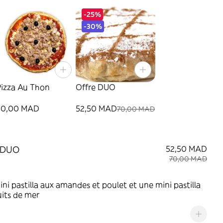
-25%
-30%
Pizza Au Thon
Offre DUO
50,00 MAD
52,50 MAD
70,00 MAD
e DUO
52,50 MAD
70,00 MAD
ni pastilla aux amandes et poulet et une mini pastilla
uits de mer