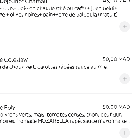
 Déjeuner Chamali
45,00 MAD
s durs+ boisson chaude (thé ou café) + jben beldi+
e + olives noires+ pain+verre de balboula (gratuit)
e Coleslaw
50,00 MAD
 de choux vert, carottes râpées sauce au miel
e Ebly
50,00 MAD
poivrons verts, mais, tomates cerises, thon, oeuf dur,
s noires, fromage MOZARELLA rapé, sauce mayonnaise
rde