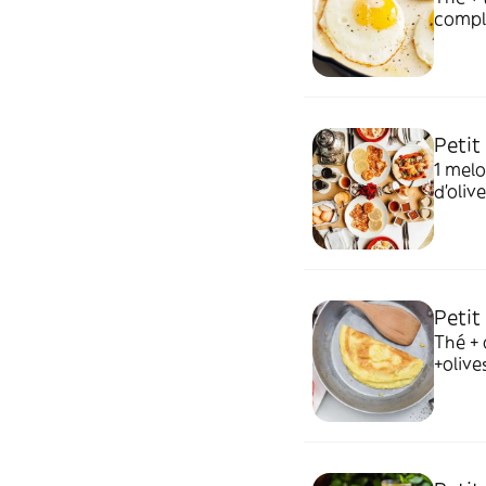
comple
jus d'
Petit
1 melo
d'oliv
boutei
Petit
Thé +
+olives noires + thé
d'eau