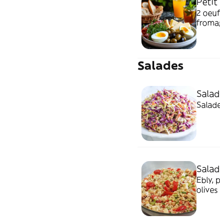
Petit
2 oeuf
fromag
Salades
Salad
Salade
Salad
Ebly, 
olive
mouta