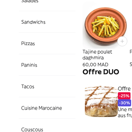
Salades
Sandwichs
Pizzas
Tajine poulet
daghmira
60,00 MAD
Paninis
Offre DUO
Tacos
Offr
-25%
-30%
Cuisine Marocaine
Une mi
aus fr
Couscous