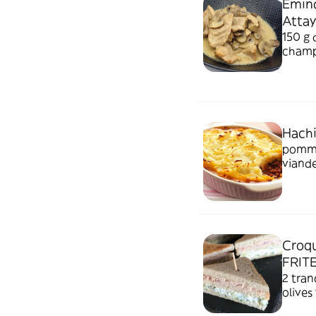
Eminc
Attay
150 g 
champ
Hachi
pomme
viande
mozare
Croqu
FRIT
2 tran
olives
nivea