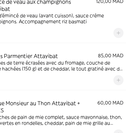
é de veau aux champignons
120,00 MAD
ibat
d'émincé de veau (avant cuisson), sauce crème
ignons. Accompagnement riz basmati
s Parmentier Attayibat
85,00 MAD
s de terre écrasées avec du fromage, couche de
 hachées (150 g) et de cheddar, le tout gratiné avec du
lla. assaisonné au sel uniquement et sans lait
e Monsieur au Thon Attayibat +
60,00 MAD
ES
ches de pain de mie complet, sauce mayonnaise, thon,
 vertes en rondelles, cheddar, pain de mie grille au
u de la panineuse. Accompagnement frites