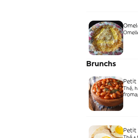
Omele
Omell
Brunchs
Petit
Thé, h
fromag
verre 
Petit
Thé + 