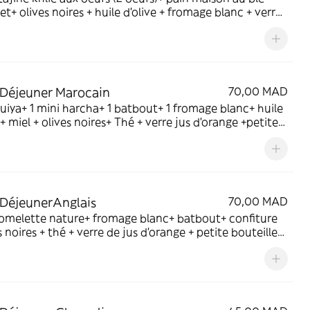
t+ olives noires + huile d'olive + fromage blanc + verre
orange +petite bouteille d'eau
 Déjeuner Marocain
70,00 MAD
uiya+ 1 mini harcha+ 1 batbout+ 1 fromage blanc+ huile
e+ miel + olives noires+ Thé + verre jus d'orange +petite
lle d'eau
 DéjeunerAnglais
70,00 MAD
 omelette nature+ fromage blanc+ batbout+ confiture
 + verre de jus d'orange + petite bouteille