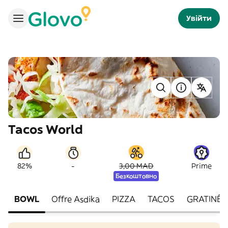
Увійти
Tacos World
-
82%
3,00 MAD
Prime
Безкоштовно
BOWL
Offre Asdika
PIZZA
TACOS
GRATINÉ