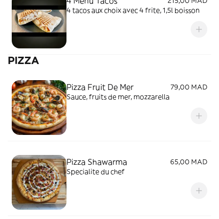
4 Menu Tacos
215,00 MAD
4 tacos aux choix avec 4 frite, 1,5l boisson
PIZZA
Pizza Fruit De Mer
79,00 MAD
Sauce, fruits de mer, mozzarella
Pizza Shawarma
65,00 MAD
Specialite du chef