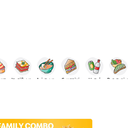
зиво
Італійська
Азіатська
Сендвічі
Напої
Вегетаріа