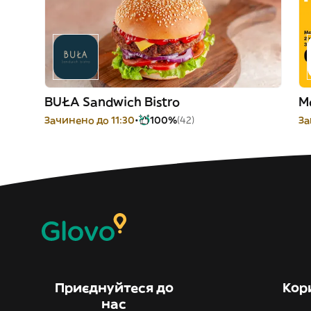
BUŁA Sandwich Bistro
M
Зачинено до 11:30
100%
(42)
За
Приєднуйтеся до
Кор
нас