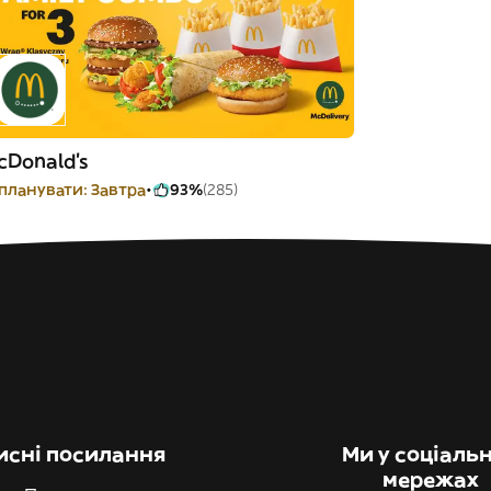
cDonald's
планувати: Завтра
93%
(285)
исні посилання
Ми у соціаль
мережах