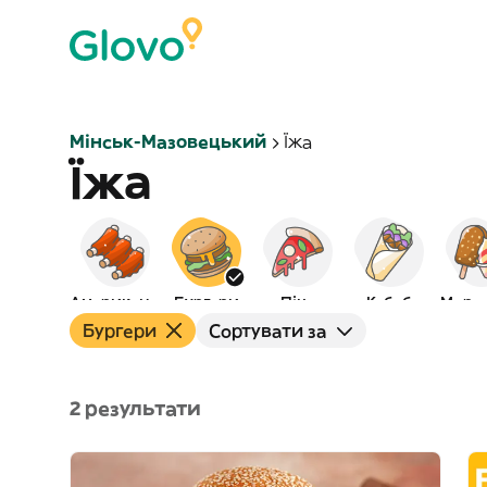
Мінськ-Мазовецький
Їжа
Їжа
Американська
Бургери
Піца
Кебаб
Моро
Бургери
Сортувати за
2 результати