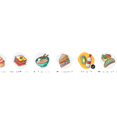
зиво
Італійська
Азіатська
Сендвічі
Напої
Вегетаріа