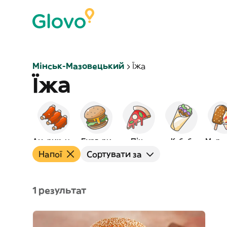
Мінськ-Мазовецький
Їжа
Їжа
Американська
Бургери
Піца
Кебаб
Моро
Напої
Сортувати за
1 результат