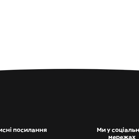
исні посилання
Ми у соціаль
мережах