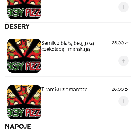
DESERY
Sernik z białą belgijską
28,00 zł
czekoladą i marakują
Tiramisu z amaretto
26,00 zł
NAPOJE