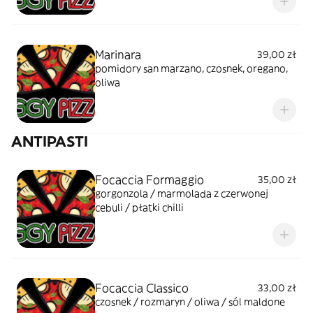
Marinara
39,00 zł
pomidory san marzano, czosnek, oregano,
oliwa
ANTIPASTI
Focaccia Formaggio
35,00 zł
gorgonzola / marmolada z czerwonej
cebuli / płatki chilli
Focaccia Classico
33,00 zł
czosnek / rozmaryn / oliwa / sól maldone