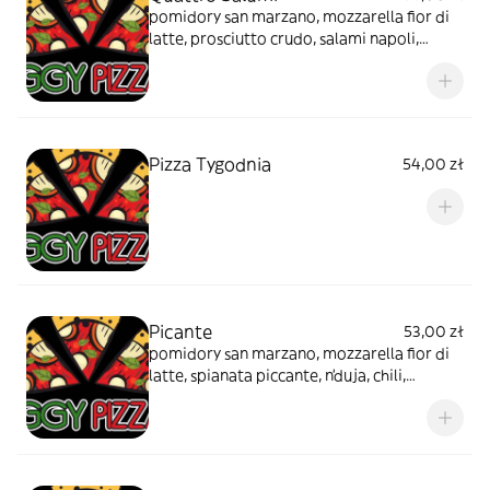
pomidory san marzano, mozzarella fior di
latte, prosciutto crudo, salami napoli,
spianata piccante, prosciutto cotto
Pizza Tygodnia
54,00 zł
Picante
53,00 zł
pomidory san marzano, mozzarella fior di
latte, spianata piccante, n'duja, chili,
marmolada z czerwonej cebuli