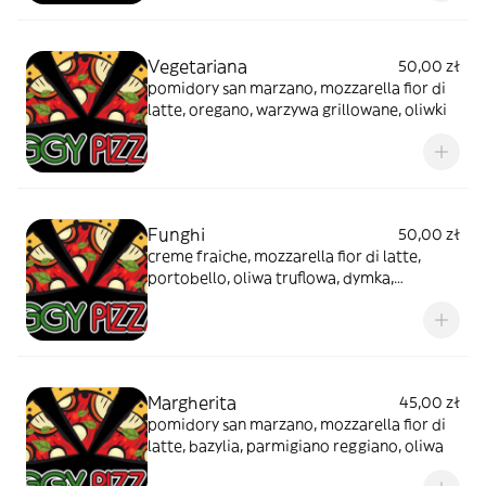
Vegetariana
50,00 zł
pomidory san marzano, mozzarella fior di
latte, oregano, warzywa grillowane, oliwki
Funghi
50,00 zł
creme fraiche, mozzarella fior di latte,
portobello, oliwa truflowa, dymka,
parmigiano reggiano
Margherita
45,00 zł
pomidory san marzano, mozzarella fior di
latte, bazylia, parmigiano reggiano, oliwa