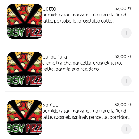
Cotto
52,00 zł
pomidory san marzano, mozzarella fior di
latte, portobello, prosciutto cotto,
parmigiano reggiano
Carbonara
52,00 zł
creme fraiche, pancetta, czosnek, jajko,
natka, parmigiano reggiano
Spinaci
52,00 zł
pomidory san marzano, mozzarella fior di
latte, czosnek, szpinak, pancetta, pomidorki
datterini, parmigiano reggiano