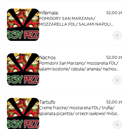
Infernale
52,00 zł
POMIDORY SAN MARZANA/
MOZZARELLA FDL/ SALAMI NAPOLI
PICCANTE/ JALAPENO/ PŁATKI CHILLI
Opakowanie
Nachos
52,00 zł
Pomidory San Marzano/ mozzarella FDL/
salami bostone/ cebula/ ananas/ nachos
Opakowanie
Tartufo
52,00 zł
Creme fraiche/ mozzarella FDL/ trufla/
spianata picantte/ orzech laskowy/ miód
gryczany Opakowanie