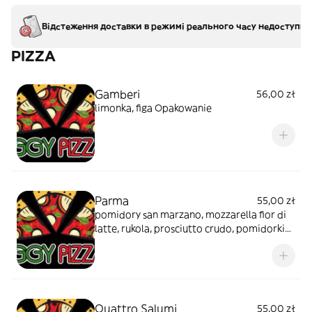
Відстеження доставки в режимі реального часу недоступно
PIZZA
Gamberi
56,00 zł
limonka, figa Opakowanie
Parma
55,00 zł
pomidory san marzano, mozzarella fior di
latte, rukola, prosciutto crudo, pomidorki
datterini, parmigiano reggiano
Quattro Salumi
55,00 zł