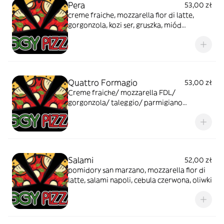
Pera
53,00 zł
creme fraiche, mozzarella fior di latte,
gorgonzola, kozi ser, gruszka, miód
gryczany, płatki chilli
Quattro Formagio
53,00 zł
Creme fraiche/ mozzarella FDL/
gorgonzola/ taleggio/ parmigiano
reggiano Opakowanie
Salami
52,00 zł
pomidory san marzano, mozzarella fior di
latte, salami napoli, cebula czerwona, oliwki