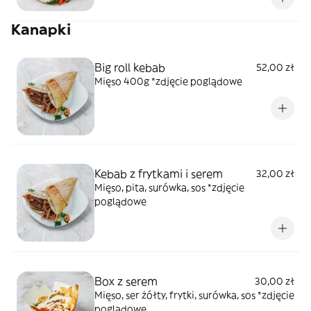
Kanapki
Big roll kebab
52,00 zł
Mięso 400g *zdjęcie poglądowe
Kebab z frytkami i serem
32,00 zł
Mięso, pita, surówka, sos *zdjęcie
poglądowe
Box z serem
30,00 zł
Mięso, ser żółty, frytki, surówka, sos *zdjęcie
poglądowe