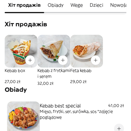
Хіт продажів
Obiady
Wege
Dzieci
Nowość
Хіт продажів
Kebab box
Kebab z frytkami
Feta kebab
i serem
27,00 zł
29,00 zł
32,00 zł
Obiady
Kebab best special
41,00 zł
Mięso, frytki, ser, surówka, sos *zdjęcie
poglądowe