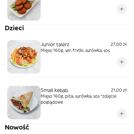
Dzieci
Junior talerz
27,00 zł
Mięso 160g, ser, frytki, surówka, sos
Small kebab
21,00 zł
Mięso 160g, pita, surówka, sos *zdjęcie
poglądowe
Nowość