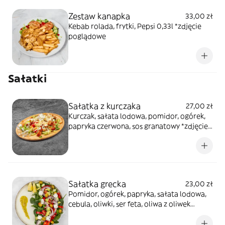
Zestaw kanapka
33,00 zł
Kebab rolada, frytki, Pepsi 0,33l *zdjęcie
poglądowe
Sałatki
Sałatka z kurczaka
27,00 zł
Kurczak, sałata lodowa, pomidor, ogórek,
papryka czerwona, sos granatowy *zdjęcie
poglądowe
Sałatka grecka
23,00 zł
Pomidor, ogórek, papryka, sałata lodowa,
cebula, oliwki, ser feta, oliwa z oliwek
*zdjęcie poglądowe