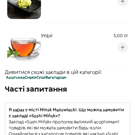
Imbir
5,00 zł
Дивитися схожі заклади в цій категорії:
Азіатська
Снеки
Суші
Вегетаріан
Часті запитання
Я зараз у місті Minsk Mazowiecki. Що можна замовити
у закладі «Sushi Mińsk»?
Заклад «Sushi Mińsk» пропонує великий асортимент
товарів, які ви можете замовити будь-коли.
Ознайомтеся з каталогом товарів, які заклад «Sushi