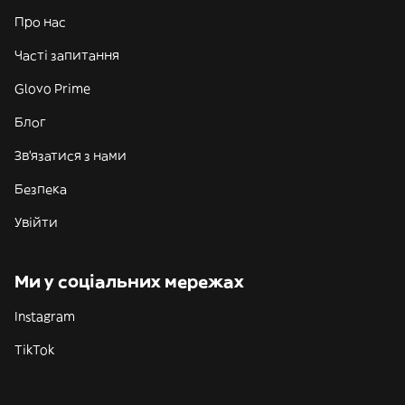
Про нас
Часті запитання
Glovo Prime
Блог
Зв'язатися з нами
Безпека
Увійти
Ми у соціальних мережах
Instagram
TikTok