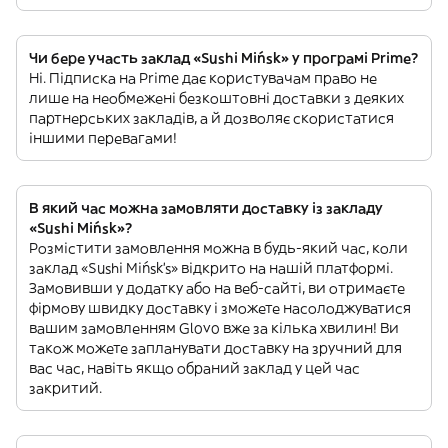
Чи бере участь заклад «Sushi Mińsk» у програмі Prime?
Ні. Підписка на Prime дає користувачам право не
лише на необмежені безкоштовні доставки з деяких
партнерських закладів, а й дозволяє скористатися
іншими перевагами!
В який час можна замовляти доставку із закладу
«Sushi Mińsk»?
Розмістити замовлення можна в будь-який час, коли
заклад «Sushi Mińsk’s» відкрито на нашій платформі.
Замовивши у додатку або на веб-сайті, ви отримаєте
фірмову швидку доставку і зможете насолоджуватися
вашим замовленням Glovo вже за кілька хвилин! Ви
також можете запланувати доставку на зручний для
вас час, навіть якщо обраний заклад у цей час
закритий.