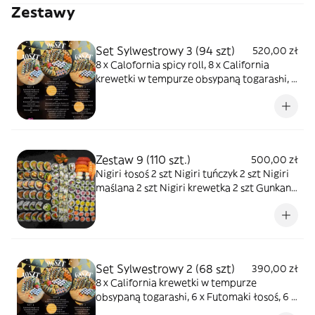
Zestawy
Set Sylwestrowy 3 (94 szt)
520,00 zł
8 x Calofornia spicy roll, 8 x California
krewetki w tempurze obsypaną togarashi, 6
x Futomaki tatar łosoś, 6 x Futomaki łosoś,
6 x Futomaki grillowany łosoś, 6 x Futomaki
kalmar w tempurze, 6 x Futomaki tuńczyk w
tempurze, 6 x Futomaki krewetka w
tempurze, 6 x Futomaki surimi całe w
Zestaw 9 (110 szt.)
500,00 zł
tempurze, 6 x Futomaki Wege, 8 x
Nigiri łosoś 2 szt Nigiri tuńczyk 2 szt Nigiri
Hosomaki surimi, 8 x hosomaki krewetka, 8
maślana 2 szt Nigiri krewetka 2 szt Gunkan
x hosomaki ogórek, 8 x hosomaki łosoś
tatar z łososia 2 szt California wege 8 szt
California krewetki w tempurze 8 szt
California tuńczyk 8 szt California krab 8 szt
Futomaki łosoś 6 szt
Set Sylwestrowy 2 (68 szt)
390,00 zł
8 x California krewetki w tempurze
obsypaną togarashi, 6 x Futomaki łosoś, 6 x
Futomaki grillowany łosoś, 6 x Futomaki