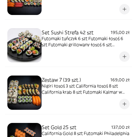
California tuńczyk 8 szt Futomaki
Philadelphia łosoś 6 szt Futomaki
grillowany łosoś 6 szt Futomaki krab 6 szt
Hosomaki łosoś 4 szt Hosomaki ogórek 4
szt
Set Sushi Strefa 42 szt
195,00 zł
Futomaki tuńczyk 6 szt Futomaki łosoś 6
szt Futomaki grillowany łosoś 6 szt
California krewetki w tempurze 8 szt
California krab 8 szt Hosomaki tykwa 8 szt
Zestaw 7 (39 szt.)
169,00 zł
Nigiri łosoś 3 szt California łosoś 8 szt
California krab 8 szt Futomaki Kalmar w
tempurze 6 szt Futomaki tuńczyk w
tempurze 6 szt Hosomaki ogórek 8 szt
Set Gold 25 szt
137,00 zł
California Gold 8 szt Futomaki Philadelphia