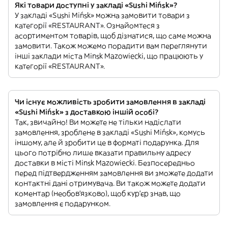
Які товари доступні у закладі «Sushi Mińsk»?
У закладі «Sushi Mińsk» можна замовити товари з
категорії «RESTAURANT». Ознайомтеся з
асортиментом товарів, щоб дізнатися, що саме можна
замовити. Також можемо порадити вам переглянути
інші заклади міста Minsk Mazowiecki, що працюють у
категорії «RESTAURANT».
Чи існує можливість зробити замовлення в закладі
«Sushi Mińsk» з доставкою іншій особі?
Так, звичайно! Ви можете не тільки надіслати
замовлення, зроблене в закладі «Sushi Mińsk», комусь
іншому, але й зробити це в форматі подарунка. Для
цього потрібно лише вказати правильну адресу
доставки в місті Minsk Mazowiecki. Безпосередньо
перед підтвердженням замовлення ви зможете додати
контактні дані отримувача. Ви також можете додати
коментар (необов'язково), щоб кур'єр знав, що
замовлення є подарунком.