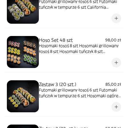
Futomaki grillowany łosoś 6 szt Futomaki
tuńczyk w tempurze 6 szt California
krewetki w tempurze 8 szt
Hoso Set 48 szt
98,00 zł
Hosomaki łosoś 8 szt Hosomaki grillowany
łosoś 8 szt Hosomaki tuńczyk 8 szt
Hosomaki rzepa 8 szt Hosomaki tykwa 8 szt
Hosomaki ogórek 8 szt
Zestaw 3 (20 szt.)
85,00 zł
Futomaki grillowany łosoś 6 szt Futomaki
tuńczyk w tempurze 6 szt Hosomaki ogórek
4 szt Hosomaki rzepa 4 szt