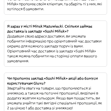
Mińsk» пропонує своїм клієнтам, та оберіть ті з них, які
хотілося б замовити.
Я зараз у місті Minsk Mazowiecki. Скільки займає
доставка із закладу «Sushi Mińsk»?
Додавши свою адресу доставки, ви зможете
побачити інформацію про орієнтовний час доставки
окремо для кожного закладу поруч із вами.
Орієнтовний час доставки із закладу «Sushi Mińsk»
також можна побачити на сторінці оплати вашого
замовлення.
Чи пропонує заклад «Sushi Mińsk» акції або бонуси
користувачам Glovo?
Звертайте увагу на товари, що пропонуються зі
знижкою, а також на поточні пропозиції, виділені в
додатку жовтим кольором. Якщо вам пощастить, ви
зможете знайти такі вигідні спеціальні пропозиції, як
2 за ціною 1 або доставка зі знижкою!